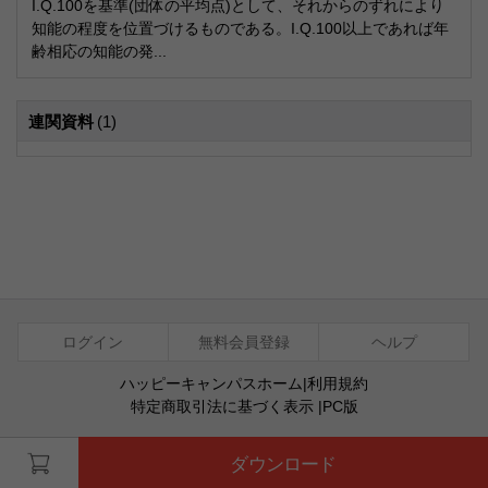
I.Q.100を基準(団体の平均点)として、それからのずれにより
知能の程度を位置づけるものである。I.Q.100以上であれば年
齢相応の知能の発...
連関資料
(1)
ログイン
無料会員登録
ヘルプ
ハッピーキャンパスホーム
|
利用規約
特定商取引法に基づく表示
|
PC版
ⓒ Agentsoft Co., Ltd.
ダウンロード