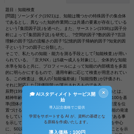
題目：知能検査
[問題] ソーンダイク(1921)は、知能は幾つかの特殊因子の集合体
であるとし、異なった知的作業間には共通の要素が存在している
という｢集団因子説｣を述べた。また、サーストン(1938)は因子分
析によって｢集団因子説｣を研究し、?空間的因子?数的因子?言語
理解の因子?語の流暢さの因子?記憶的因子帰納的因子?知覚的因
子という7つの因子に分類した。
そこで、私たちの知能・能力を測る手段として｢知能検査｣が用い
られている。「京大NX」は5歳〜成人を対象にし、全体的な知能
水準を知ると共に、プロフィールによって知能の内部構造を多面
的に明らかにするもので、適用年齢に応じて検査が用意されてい
る。この検査は、個人の｢知能偏差値｣「知能指数｣が評価され、
それに対応した｢評価段階｣が算出されるものである。
辰野(1995)によれば、知能指数(intelligence quotient:I.Q.)とは、
×
🎓 AIスタディメイト サービス開
精神年齢を暦年齢で割り、100を掛けたものであり、I.Q.100を基
始
準(団体の平均点)として、それからのずれにより知能の程度を位
導入記念価格でご提供
置づけるものである。I.Q.100以上であれば年齢相応の知能の発達
学習をサポートする AI が、資料の基礎とな
をしている事を示し、100以下であれば年齢以下の発達である事
る原稿を作成いたします。
を示している。また、辰野(1995)は「知能偏差値は、50を中心
に、50以上は平均よりも高く、50以下は平均よりも低いことを示
導入価格：100円