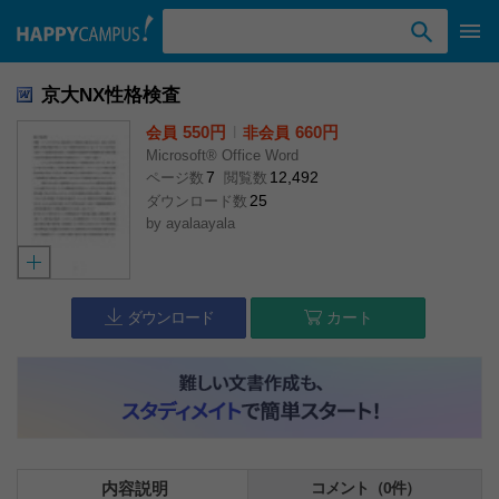
検索ワード入力
京大NX性格検査
550円
l
660円
会員
非会員
Microsoft® Office Word
7
12,492
ページ数
閲覧数
25
ダウンロード数
by
ayalaayala
ダウンロード
カート
内容説明
コメント（0件）