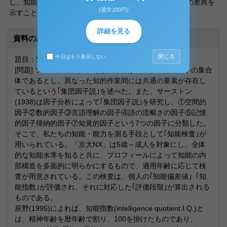
し、知能偏差値は集団内での相対的位置に基づいて知能の差異を
(通常200円)
示すことになる。」と述べている。
詳細を見る
資料の原本内容
閉じる
今日はもう表示しない
題目：知能検査
[問題] ソーンダイク(1921)は、知能は幾つかの特殊因子の集合
体であるとし、異なった知的作業間には共通の要素が存在し
ているという｢集団因子説｣を述べた。また、サーストン
(1938)は因子分析によって｢集団因子説｣を研究し、①空間的
因子②数的因子③言語理解の因子④語の流暢さの因子⑤記憶
的因子帰納的因子⑦知覚的因子という7つの因子に分類した。
そこで、私たちの知能・能力を測る手段として｢知能検査｣が
用いられている。「京大NX」は5歳～成人を対象にし、全体
的な知能水準を知ると共に、プロフィールによって知能の内
部構造を多面的に明らかにするもので、適用年齢に応じて検
査が用意されている。この検査は、個人の｢知能偏差値｣「知
能指数｣が評価され、それに対応した｢評価段階｣が算出される
ものである。
辰野(1995)によれば、知能指数(intelligence quotient:I.Q.)と
は、精神年齢を暦年齢で割り、100を掛けたものであり、