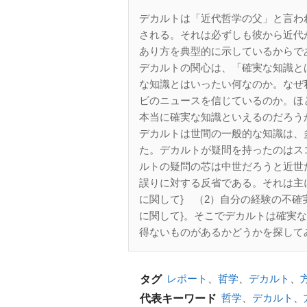
デカルトは「近代哲学の父」と言わ
される。それは必ずしも彼から近代
あり方を典型的に示しているからで
デカルトの関心は、「確実な知識と
な知識とはいったい何なのか。なぜ
ビのニュースを信じているのか。ほ
本当に確実な知識といえるのだろう
デカルトは世間の一般的な知識は、
た。デカルトが疑問を持ったのはス
ルトの疑問の芯は中世だろうと近世
誤りに対する反省である。それは主
に関して} （2）自分の経験の不
に関して}。そこでデカルトは確実
得ないものがあるかどうかを探して
レポート
、
哲学
、
デカルト
、
タグ
哲学
、
デカルト
、
代表キーワード