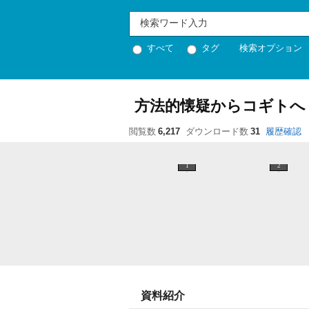
すべて
タグ
検索オプション
方法的懐疑からコギトへ
閲覧数
6,217
ダウンロード数
31
履歴確認
1
2
資料紹介