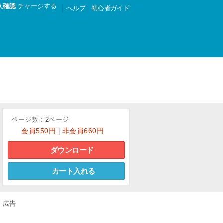
入確認
チャージする
へルプ
初心者ガイド
ページ数 :
2
ページ
会員
550円
非会員
660円
|
ダウンロード
カート入れる
広告