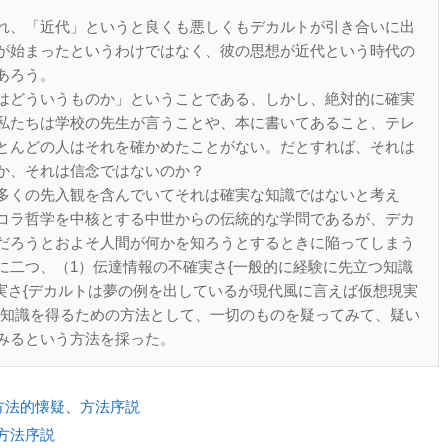
れ、「近代」というと良くも悪しくもデカルトが引き合いに出
が始まったというわけではなく、彼の思想が近代という時代の
あろう。
はどういうものか」ということである、しかし、絶対的に確実
私たちは学校の先生が言うことや、本に書いてあること、テレ
とんどの人はそれを確かめたことがない。だとすれば、それは
か、それは信念ではないのか？
多くの先入観を含んでいてそれは確実な知識ではないと考え
コラ哲学を中核とする中世からの伝統的な学問であるが、デカ
だろうとおよそ人間が何かを知ろうとするときに陥ってしまう
に二つ、（1）伝達情報の不確実さ{一般的に経験に先立つ知識
確実さ{デカルトは夢の例を出しているが現代風に言えば仮想現実
な知識を得るための方法として、一切のものを疑ってみて、疑い
みるという方法を採った。
方法的懐疑
、
方法序説
方法序説