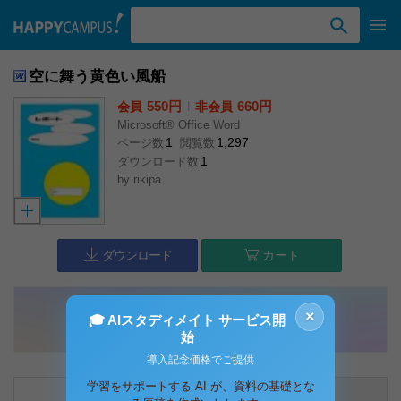
検索ワード入力
空に舞う黄色い風船
550円
l
660円
会員
非会員
Microsoft® Office Word
1
1,297
ページ数
閲覧数
1
ダウンロード数
by
rikipa
ダウンロード
カート
×
🎓 AIスタディメイト サービス開
始
導入記念価格でご提供
学習をサポートする AI が、資料の基礎とな
内容説明
コメント（1件）