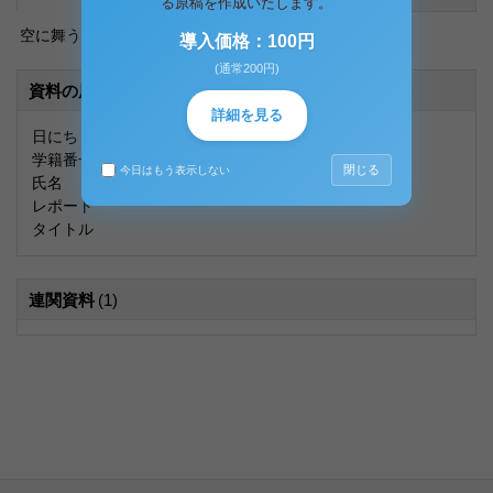
る原稿を作成いたします。
空に舞う風船です！！
導入価格：100円
(通常200円)
資料の原本内容
詳細を見る
日にち
学籍番号
閉じる
今日はもう表示しない
氏名
レポート
タイトル
連関資料
(1)