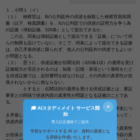
１．小問１（イ）
（１） 検察官は、Bの公判廷外の供述を録取した検察官面前調
書（以下、検面調書）を、Xの公判廷での供述の証明力を争う為
の証拠（弾劾証拠、328条）として提出できるか。
この点、同条は弾劾証拠として提出できる「証拠」について何
らの制限も設けていない。そこで、同条によって提出できる証拠
は、自己矛盾供述に限られず、他人の公判廷外の供述でもよいか
が問題となる。
（２） 思うに，供述証拠が伝聞法則（320条1項）の適用を受け
証拠能力が否定されるのは，知覚・記憶・表現という過程をたど
る供述証拠では，反対審問を経なければ，その内容の真実性が担
保されないからに他ならない。
とすると，伝聞法則の適用を受ける供述証拠とは，要証
事実との関係で供述内容の真実性が問題となる証拠のことであ
る。
×
🎓 AIスタディメイト サービス開
この点，自己矛盾供述は，同一の証人が同一の事実につ
始
き矛盾した供述を述べていることを証明する為のものであって，
供述内容の真実性は問題とならない。
導入記念価格でご提供
しかし，犯人の供述にあっては，その供述内容の真実性
学習をサポートする AI が、資料の基礎とな
が担保されてはじめて，証明力を争うことができ，供述内容の真
る原稿を作成いたします。