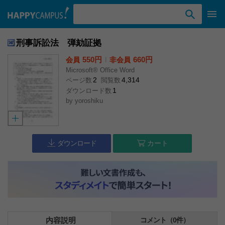
検索ワード入力
刑事訴訟法 弾劾証拠
550円
l
660円
会員
非会員
Microsoft® Office Word
2
4,314
ページ数
閲覧数
1
ダウンロード数
by
yoroshiku
ダウンロード
カート
内容説明
コメント（0件）