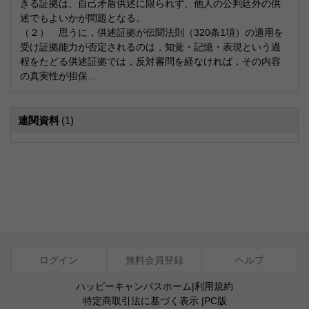
きる証拠は、自己矛盾供述に限られず、他人の公判廷外の供
述でもよいかが問題となる。
（２） 思うに，供述証拠が伝聞法則（320条1項）の適用を
受け証拠能力が否定されるのは，知覚・記憶・表現という過
程をたどる供述証拠では，反対審問を経なければ，その内容
の真実性が担保...
連関資料
(1)
ログイン
無料会員登録
ヘルプ
ハッピーキャンパスホーム
|
利用規約
特定商取引法に基づく表示
|
PC版