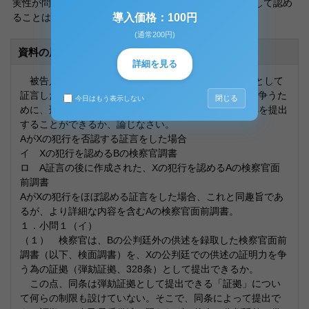
実性が問題となる。にもかかわらず，これを弾劾証拠として認め
ることは伝聞法則の趣旨を逸脱することになる。
導入価格：100円
(通常200円)
資料の原本内容
詳細を見る
被告人Xに対する恐喝事件における公判で、Aが証人として
証言した。以下の場合において、このA証言の証明力を争うた
閉じる
今日はもう表示しない
めに、刑事訴訟法第328条によって、検察官は次の証拠を提出
することができるか、論じなさい。
AがXの犯行を否認する証言をした場合
イ Xの犯行を認めるBの検察官調書
ロ A証言の後に作成された、Xの犯行を認めるAの検察官面
前調書
AがXの犯行をほぼ認める証言をした場合、これと同趣旨であ
るが、より詳細な内容を含むAの検察官面前調書。
１．小問１（イ）
（１） 検察官は、Bの公判廷外の供述を録取した検察官面前
調書（以下、検面調書）を、Xの公判廷での供述の証明力を争
う為の証拠（弾劾証拠、328条）として提出できるか。
この点、同条は弾劾証拠として提出できる「証拠」につい
て何らの制限も設けていない。そこで、同条によって提出で