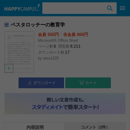
検索ワード入力
ペスタロッチーの教育学
550円
l
660円
会員
非会員
Microsoft® Office Word
6
8,211
ページ数
閲覧数
17
ダウンロード数
by
atsu1225
ダウンロード
カート
内容説明
コメント（2件）