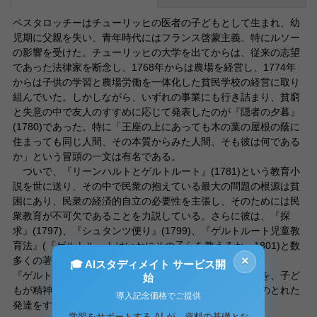
ペスタロッチーはチューリッヒの医者の子どもとして生まれ、幼
児期に父親を失い、青年時代にはフランス啓蒙主義、特にルソー
の影響を受けた。チューリッヒの大学を出てからは、従来の志望
であった法律家を断念し、1768年からは農場を経営し、1774年
からは子供の学習と農場労働を一体化した貧民学校の経営に取り
組んでいた。しかしながら、いずれの事業にも行き詰まり、貧窮
と失意の中で友人のすすめに応じて発表したのが『隠者の夕暮』
(1780)であった。特に「王座の上にあっても木の葉の屋根の蔭に
住まっても同じ人間、その本質からみた人間、そも彼は何である
か」という冒頭の一文は有名である。
ついで、『リーンハルトとゲルトルート』(1781)という教育小
説を世に送り、その中で民衆の抱えている最大の問題の根源は貧
困にあり、民衆の経済的自立の必要性を主張し、そのためには民
衆教育が不可欠であることを力説している。さらに彼は、『探
求』(1797)、『シュタンツ便り』(1799)、『ゲルトルート児童教
育法』(『ゲルトルートはいかにその子らを教えるか』1801)と数
×
多くの著書を残している。
🎓 AIスタディメイト サービス開
『ゲルトルート児童教育法』によれば、彼は教育の目的を、子ど
始
もが精神的（頭）、道徳的（胸）、身体的（手）に調和のとれた
導入記念価格でご提供
発達をするように援助するところにおいている。
学習をサポートする AI が、資料の基礎とな