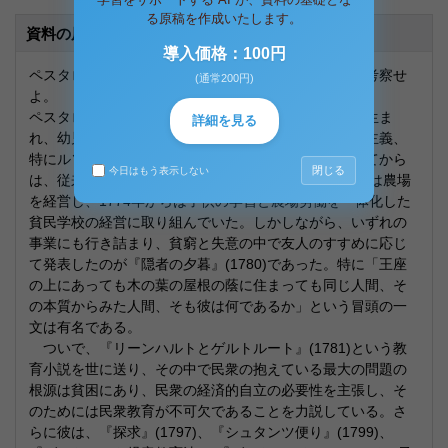
る原稿を作成いたします。
資料の原本内容
導入価格：100円
ペスタロッチーの教育学（直観の原理など）について考察せ
(通常200円)
よ。
ペスタロッチーはチューリッヒの医者の子どもとして生ま
詳細を見る
れ、幼児期に父親を失い、青年時代にはフランス啓蒙主義、
特にルソーの影響を受けた。チューリッヒの大学を出てから
閉じる
今日はもう表示しない
は、従来の志望であった法律家を断念し、1768年からは農場
を経営し、1774年からは子供の学習と農場労働を一体化した
貧民学校の経営に取り組んでいた。しかしながら、いずれの
事業にも行き詰まり、貧窮と失意の中で友人のすすめに応じ
て発表したのが『隠者の夕暮』(1780)であった。特に「王座
の上にあっても木の葉の屋根の蔭に住まっても同じ人間、そ
の本質からみた人間、そも彼は何であるか」という冒頭の一
文は有名である。
ついで、『リーンハルトとゲルトルート』(1781)という教
育小説を世に送り、その中で民衆の抱えている最大の問題の
根源は貧困にあり、民衆の経済的自立の必要性を主張し、そ
のためには民衆教育が不可欠であることを力説している。さ
らに彼は、『探求』(1797)、『シュタンツ便り』(1799)、