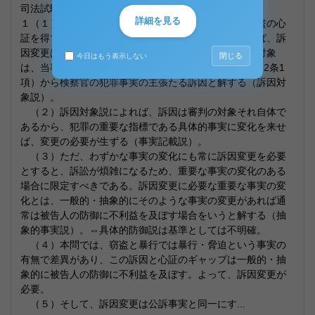
司法試験：昭和57年第2問
詳細を見る
１（１）裁判所は窃盗罪で起訴された事件につき、強盗の心
証を得ている。この点、審判対象を公訴事実と捉えれば、訴
因変更は必ずしも必要ない。しかし、現行法上の審判対象
閉じる
今日はもう表示しない
は、当事者主義的訴訟構造（256条6項、298条1項、312条1
項）から検察官の犯罪事実の主張たる訴因と解する（訴因対
象説）。
（２）訴因対象説によれば、訴因は審判の対象それ自体で
あるから、犯罪の重要な指標である具体的事実に変化を来せ
ば、変更の必要が生ずる（事実記載説）。
（３）ただ、わずかな事実の変化にも常に訴因変更を必要
とすると、訴訟が煩雑になるため、重要な事実の変化のある
場合に限定すべきである。訴因変更に必要な重要な事実の変
化とは、一般的・抽象的にそのような事実の変更があれば通
常は被告人の防御に不利益を及ぼす場合をいうと解する（抽
象的事実説）。⇔具体的防御説は基準としては不明確。
（４）本問では、窃盗と暴行では暴行・脅迫という事実の
有無で差異があり、この訴因と心証のギャップは一般的・抽
象的に被告人の防御に不利益を及ぼす。よって、訴因変更が
必要。
（５）そして、訴因変更は公訴事実と同一にす...