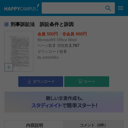
検索ワード入力
刑事訴訟法 訴訟条件と訴因
550円
l
660円
会員
非会員
Microsoft® Office Word
2
2,767
ページ数
閲覧数
0
ダウンロード数
by
yoroshiku
ダウンロード
カート
内容説明
コメント（0件）