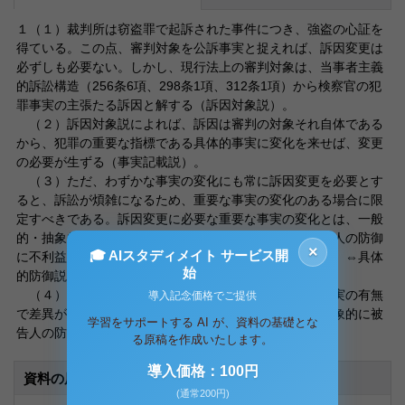
１（１）裁判所は窃盗罪で起訴された事件につき、強盗の心証を
得ている。この点、審判対象を公訴事実と捉えれば、訴因変更は
必ずしも必要ない。しかし、現行法上の審判対象は、当事者主義
的訴訟構造（256条6項、298条1項、312条1項）から検察官の犯
罪事実の主張たる訴因と解する（訴因対象説）。
（２）訴因対象説によれば、訴因は審判の対象それ自体である
から、犯罪の重要な指標である具体的事実に変化を来せば、変更
の必要が生ずる（事実記載説）。
（３）ただ、わずかな事実の変化にも常に訴因変更を必要とす
ると、訴訟が煩雑になるため、重要な事実の変化のある場合に限
定すべきである。訴因変更に必要な重要な事実の変化とは、一般
的・抽象的にそのような事実の変更があれば通常は被告人の防御
×
🎓 AIスタディメイト サービス開
に不利益を及ぼす場合をいうと解する（抽象的事実説）。⇔具体
始
的防御説は基準としては不明確。
（４）本問では、窃盗と暴行では暴行・脅迫という事実の有無
導入記念価格でご提供
で差異があり、この訴因と心証のギャップは一般的・抽象的に被
学習をサポートする AI が、資料の基礎とな
告人の防御に不利益を及ぼす。よって、訴因変更が必要。
る原稿を作成いたします。
導入価格：100円
資料の原本内容
(通常200円)