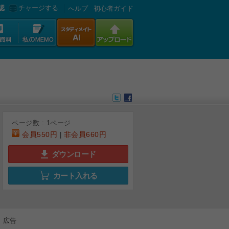
認
チャージする
へルプ
初心者ガイド
ページ数 :
1
ページ
会員
550円
非会員
660円
|
ダウンロード
カート入れる
広告