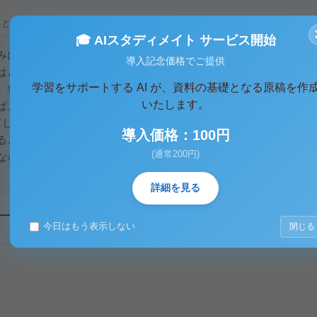
ると、テキストデータがみえます。 )
🎓 AIスタディメイト サービス開始
みについて説明しなさい。
導入記念価格でご提供
はどのようなものかということについて考えて生きたいと思い
学習をサポートする AI が、資料の基礎となる原稿を作
、将来取引する債権、株式、預金などの金融資産の取引価格を
いたします。
ば、6ヶ月後に回収する資金で債権を買おうとするA社は、もし
てしまう恐れがあると考えれば、債権先物を現時点で買い、6ヶ
導入価格：100円
るという仕組みになっている。次に金融先物取引の最大の特徴
(通常200円)
なわれることである。取引所取引では、取引が成立しやすくな
詳細を見る
今日はもう表示しない
閉じる