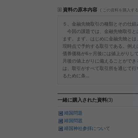
資料の原本内容
( この資料を購入す
５、金融先物取引の種類とその仕組
今回の課題では、金融先物取引と
ます。まず、はじめに金融先物とは
現時点で予約する取引である。例え
債券価格が6ヶ月後には値上がりし
月後の値上がりに備えることができ
は、取引がすべて取引所を通じて行
るために条...
一緒に購入された資料
(3)
靖国問題
靖国問題
靖国神社参拝について