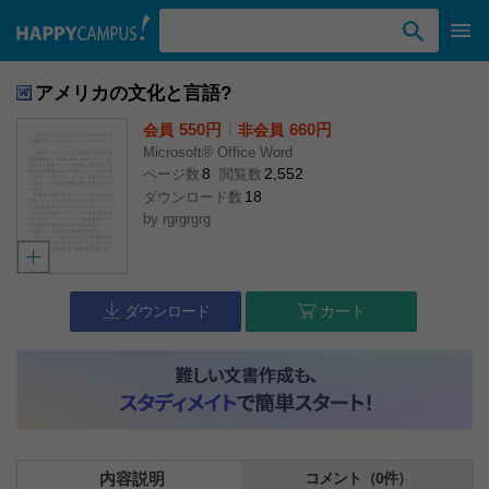
検索ワード入力
アメリカの文化と言語?
550円
l
660円
会員
非会員
Microsoft® Office Word
8
2,552
ページ数
閲覧数
18
ダウンロード数
by
rgrgrgrg
ダウンロード
カート
内容説明
コメント（0件）