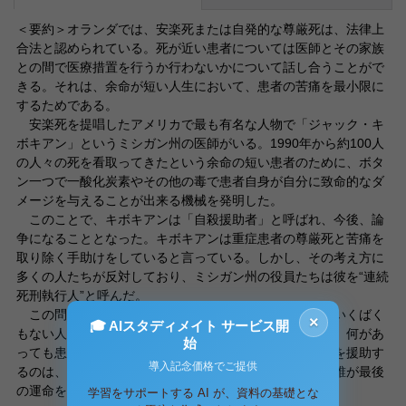
＜要約＞オランダでは、安楽死または自発的な尊厳死は、法律上
合法と認められている。死が近い患者については医師とその家族
との間で医療措置を行うか行わないかについて話し合うことがで
きる。それは、余命が短い人生において、患者の苦痛を最小限に
するためである。
安楽死を提唱したアメリカで最も有名な人物で「ジャック・キ
ボキアン」というミシガン州の医師がいる。1990年から約100人
の人々の死を看取ってきたという余命の短い患者のために、ボタ
ン一つで一酸化炭素やその他の毒で患者自身が自分に致命的なダ
メージを与えることが出来る機械を発明した。
このことで、キボキアンは「自殺援助者」と呼ばれ、今後、論
争になることとなった。キボキアンは重症患者の尊厳死と苦痛を
取り除く手助けをしていると言っている。しかし、その考え方に
多くの人たちが反対しており、ミシガン州の役員たちは彼を“連続
死刑執行人”と呼んだ。
この問題には、答えが必要だった。苦痛を伴い、余命いくばく
×
🎓 AIスタディメイト サービス開
もない人々に、自分自身で死ぬ権利はあるのか。医師は、何があ
始
っても患者を支えるものである。そのような彼らが自殺を援助す
導入記念価格でご提供
るのは、論理的なものなのか。医師、患者、その家族、誰が最後
の運命を決めるのか。
学習をサポートする AI が、資料の基礎とな