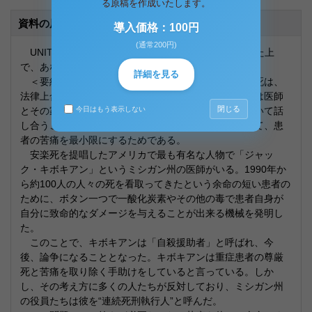
る原稿を作成いたします。
資料の原本内容
導入価格：100円
(通常200円)
UNIT7「Dr.Jack Kevorkian」につて日本語で要約した上
で、あなたの考えを述べなさい。
詳細を見る
＜要約＞オランダでは、安楽死または自発的な尊厳死は、
法律上合法と認められている。死が近い患者については医師
閉じる
とその家族との間で医療措置を行うか行わないかについて話
今日はもう表示しない
し合うことができる。それは、余命が短い人生において、患
者の苦痛を最小限にするためである。
安楽死を提唱したアメリカで最も有名な人物で「ジャッ
ク・キボキアン」というミシガン州の医師がいる。1990年か
ら約100人の人々の死を看取ってきたという余命の短い患者の
ために、ボタン一つで一酸化炭素やその他の毒で患者自身が
自分に致命的なダメージを与えることが出来る機械を発明し
た。
このことで、キボキアンは「自殺援助者」と呼ばれ、今
後、論争になることとなった。キボキアンは重症患者の尊厳
死と苦痛を取り除く手助けをしていると言っている。しか
し、その考え方に多くの人たちが反対しており、ミシガン州
の役員たちは彼を“連続死刑執行人”と呼んだ。