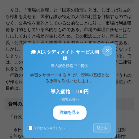
今日、「市場の原理」と「国家の論理」とは、しばしば対立的
な様相を見せる。国家は誰か特定の人間の利益を目指すものでは
なく、公共性を目的としている公的なことに対し、市場は利益獲
得を目的としている私的なものである。市場の原理に任せっぱな
しにしておくと格差が生じるため、公の概念により、市場に正
義・公共性で入り込み格差是正を図ろうとするのが行政である。
しかし、格差をなくしていこうとすれば、経済効率が悪くなって
×
🎓 AIスタディメイト サービス開
しまう。この二つの論は互いに同じ権利を持って主張される。で
始
は、この効率概念を無視することなく格差をなくすという二律背
導入記念価格でご提供
反をどのように解決していくべきか。
学習をサポートする AI が、資料の基礎とな
行政の歴史として、戦前にアメリカで科学的管理法というもの
る原稿を作成いたします。
が作られた。Ｆ・テイラーが唱えたもので、「科学的管理法」の
目的は、労使協調の双方の繁栄、とされる。
導入価格：100円
(通常200円)
資料の原本内容
詳細を見る
「行政と経営の相違について」
閉じる
今日はもう表示しない
今日、「市場の原理」と「国家の論理」とは、しばしば対
立的な様相を見せる。国家は誰か特定の人間の利益を目指す