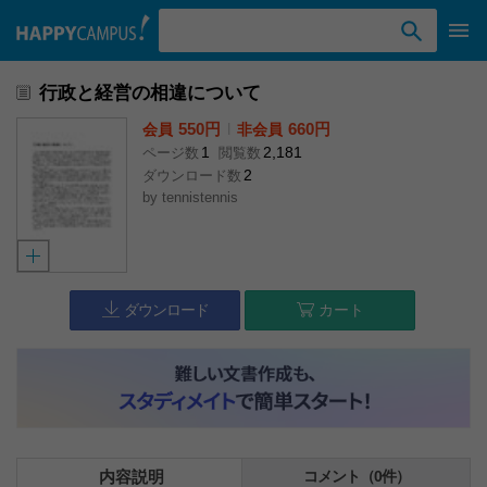
検索ワード入力
行政と経営の相違について
550円
l
660円
会員
非会員
1
2,181
ページ数
閲覧数
2
ダウンロード数
by
tennistennis
ダウンロード
カート
内容説明
コメント（0件）