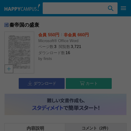
検索ワード入力
秦帝国の盛衰
550円
l
660円
会員
非会員
Microsoft® Office Word
3
3,721
ページ数
閲覧数
16
ダウンロード数
by
firsts
ダウンロード
カート
内容説明
コメント（2件）