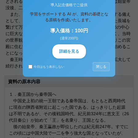
とされるが、実際には、貨幣統一が全国にまで及んだのは始皇帝
導入記念価格でご提供
没後、二世皇帝即位の後であった。
学習をサポートする AI が、資料の基礎とな
また、当時勢力を伸ばしつつあった北方の異民族に対する備え
る原稿を作成いたします。
として、かつての趙・燕・そして秦がそれぞれ築いていた長城を
繋げて万里の長城をつくった。更に紀元前212年には首都の中心
導入価格：100円
に巨大な宮殿を建設し始めた。これはただの宮殿ではなく、当時
(通常200円)
の世界観をかたどった、いわば宇宙の縮図である。つまりこの宮
殿に住むことで、始皇帝は天帝そのものとなって世界を治めるこ
詳細を見る
とになったのだ。
秦王時代から着手していた自らの墓の造営も、規模を拡大して
続行された。
閉じる
今日はもう表示しない
資料の原本内容
１．秦王国から秦帝国へ
中国史上初の統一王朝である秦帝国は、もともと西周時代
に現在の陝西省附近に起こった国である。はっきりした起源
は不明であるが、その後戦国時代、紀元前324年に恵文王（26
代目秦公）が始めて「王」を名乗り、王国となる。
後の始皇帝、秦王臝政が即位したのは紀元前247年。すでに
この頃には中国大陸で一二を争う強大な国となっていたが、