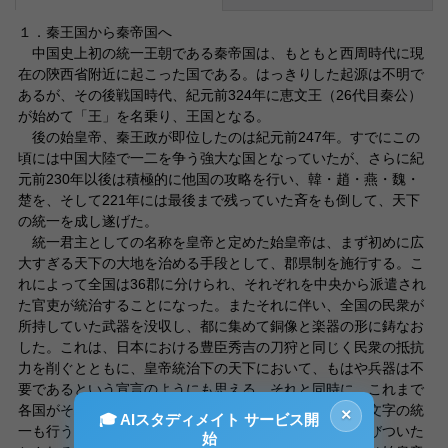
１．秦王国から秦帝国へ
中国史上初の統一王朝である秦帝国は、もともと西周時代に現
在の陝西省附近に起こった国である。はっきりした起源は不明で
あるが、その後戦国時代、紀元前324年に恵文王（26代目秦公）
が始めて「王」を名乗り、王国となる。
後の始皇帝、秦王政が即位したのは紀元前247年。すでにこの
頃には中国大陸で一二を争う強大な国となっていたが、さらに紀
元前230年以後は積極的に他国の攻略を行い、韓・趙・燕・魏・
楚を、そして221年には最後まで残っていた斉をも倒して、天下
の統一を成し遂げた。
統一君主としての名称を皇帝と定めた始皇帝は、まず初めに広
大すぎる天下の大地を治める手段として、郡県制を施行する。こ
れによって全国は36郡に分けられ、それぞれを中央から派遣され
た官吏が統治することになった。またそれに伴い、全国の民衆が
所持していた武器を没収し、都に集めて銅像と楽器の形に鋳なお
した。これは、日本における豊臣秀吉の刀狩と同じく民衆の抵抗
力を削ぐとともに、皇帝統治下の天下において、もはや兵器は不
要であるという宣言のようにも思える。それと同時に、これまで
各国がそれぞれ別のものを用いていた、度量衡・通貨・文字の統
×
🎓 AIスタディメイト サービス開
一も行う。これによって中国各地は社会的・文化的に結びついた
始