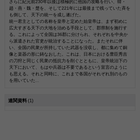
さらに紀元前230年以後は積極的に他国の攻略を行い、韓・
趙・燕・魏・楚を、そして221年には最後まで残っていた斉を
も倒して、天下の統一を成し遂げた。
統一君主としての名称を皇帝と定めた始皇帝は、まず初めに
広大すぎる天下の大地を治める手段として、郡県制を施行す
る。これによって全国は36郡に分けられ、それぞれを中央か
ら派遣された官吏が統治することになった。またそれに伴
い、全国の民衆が所持していた武器を没収し、都に集めて銅
像と楽器の形に鋳なおした。これは、日本における豊臣秀吉
の刀狩と同じく民衆の抵抗力を削ぐとともに、皇帝統治下の
天下において、もはや兵器は不要であるという宣言のように
も思える。それと同時に、これまで各国がそれぞれ別のもの
を用いていた...
連関資料
(1)