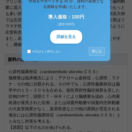
学習をサポートする AI が、資料の基礎とな
ブリンを主体とする血栓が形成され，これが栓子となって脳内動
る原稿を作成いたします。
脈に流入し脳梗塞を生じる。中でも左房内血栓はＣＥＳのもっと
も多い原因で，その４５％を占める。特に心房細動や左房拡大例
導入価格：100円
では左房内血流がうっ滞しやすくなる頻度が多くなる。左房はリ
(通常200円)
ウマチ性僧帽弁疾患のみならず，心筋症や心筋梗塞などのように
左室疾患でも拡大する。
詳細を見る
また，血栓以外では心内腫瘍の中で粘液腫が左心房に生じやす
く，腫瘍塞栓としてＣＥＳの原因となる。
閉じる
今日はもう表示しない
資料の原本内容
心原性脳塞栓症（cardioembolic storoke;ＣＥＳ）
脳梗塞は臨床概念により，アテローム血栓症，心原性，ラク
ナ，その他に分類される。その中でも，心原性脳塞栓症は脳
卒中の１５～２０％を占める。急性局所性脳症候群を呈した
症例の中で，頭部ＣＴ・ＭＲＩにより脳梗塞を認め，心内塞
栓源が発見された症例，または頭蓋外動脈や頭蓋内主幹動脈
の大血管病変がなく，血管疾患などの他の原因が否定される
場合には心原性脳塞栓症（cardioembolic storoke;ＣＥＳ）と
とみなし対策を考える。
【原因】以下のものがあげられる。