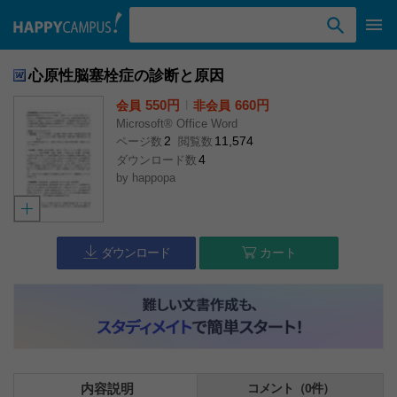
検索ワード入力
心原性脳塞栓症の診断と原因
550円
l
660円
会員
非会員
Microsoft® Office Word
2
11,574
ページ数
閲覧数
4
ダウンロード数
by
happopa
ダウンロード
カート
内容説明
コメント（0件）