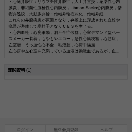
・心臓弁膜症：リウマチ性弁膜症，人工弁置換，感染性心内
膜炎，非細菌性血栓性心内膜炎，Libman-Sacks心内膜炎，僧
帽弁逸脱，大動脈弁輪・僧帽弁輪石灰化，僧帽弁紐
これらの弁膜疾患が原因となり，弁膜上に形成された血栓や
疣贅が遊離して塞栓子となりＣＥＳを生じる。
・心内血栓：心房細動，洞不全症候群，心室デマンド型ペー
スメーカー装着，もやもやエコー，急性心筋梗塞，心筋症，
左室瘤，うっ血性心不全，粘液腫，心房中隔瘤
左心房や左心室を充満している血液は動脈血であるが，血...
連関資料
(1)
ログイン
無料会員登録
ヘルプ