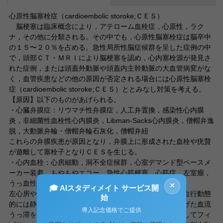
心原性脳塞栓症（cardioembolic storoke;ＣＥＳ）
脳梗塞は臨床概念により，アテローム血栓症，心原性，ラク
ナ，その他に分類される。その中でも，心原性脳塞栓症は脳卒中
の１５〜２０％を占める。急性局所性脳症候群を呈した症例の中
で，頭部ＣＴ・ＭＲＩにより脳梗塞を認め，心内塞栓源が発見さ
れた症例，または頭蓋外動脈や頭蓋内主幹動脈の大血管病変がな
く，血管疾患などの他の原因が否定される場合には心原性脳塞栓
症（cardioembolic storoke;ＣＥＳ）ととみなし対策を考える。
【原因】以下のものがあげられる。
・心臓弁膜症：リウマチ性弁膜症，人工弁置換，感染性心内膜
炎，非細菌性血栓性心内膜炎，Libman-Sacks心内膜炎，僧帽弁逸
脱，大動脈弁輪・僧帽弁輪石灰化，僧帽弁紐
これらの弁膜疾患が原因となり，弁膜上に形成された血栓や疣贅
が遊離して塞栓子となりＣＥＳを生じる。
・心内血栓：心房細動，洞不全症候群，心室デマンド型ペースメ
ーカー装着，もやもやエコー，急性心筋梗塞，心筋症，左室瘤，
うっ血性心不全，粘液腫，心房中隔瘤
×
🎓 AIスタディメイト サービス開
左心房や左心室を充満している血液は動脈血であるが，血行動態
始
的には静脈に類似した遅い血流系に属し，さらに上に挙げた血流
導入記念価格でご提供
うっ滞を生じる心疾患が存在すると血液凝固系が活性化してフィ