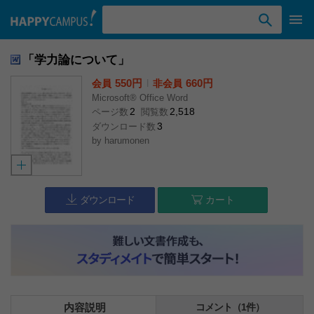
検索ワード入力
「学力論について」
550円
l
660円
会員
非会員
Microsoft® Office Word
2
2,518
ページ数
閲覧数
3
ダウンロード数
by
harumonen
ダウンロード
カート
内容説明
コメント（1件）