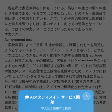
現在私は家庭教師を３件もっている。高校３年生と中学２年生
と３年生である。今まででは２件担当した。どの子も一生懸命で
毎回楽しく勉強をしている。さて、この子達の勉強方は現在ほと
んど学力検査つまりは、学力テストに向けての勉強となってい
る。ではその学力テストとはどういったものであろうか。
学力テスト
Achievement test
学校教育によって児童･生徒が学習し，獲得したものを測定し
ようとするテストで，アチーブメント･テストともいう。どれだ
け学ぶことができるかその可能性を予測する適性検査 aptitude
test に対置される。その形式は，客観化されたペーパー･テストに
よるものが多く，20世紀初頭まで試験の際に用いられた口頭試問
や論文体テストの恣意性と主観性を克服するため，アメリカにお
いて E. L.ソーンダイクらによって開発されて以降急速に普及し
た。例えば彼が初めて作成した客観的テスト(書き方考査尺度，
1910)以降，1928年には，アメリカで標準化されたテストは約
1300種，40年には2600種にもなった。日本においては，大正か
×
🎓 AIスタディメイト サービス開
ら昭和にかけてその研究が盛んになり，田中寛一の《算数計算問
始
題基準》《算数応用問題の考査基準》《国語書き取り成績の考査
基準》などはその代表的なものである。
導入記念価格でご提供