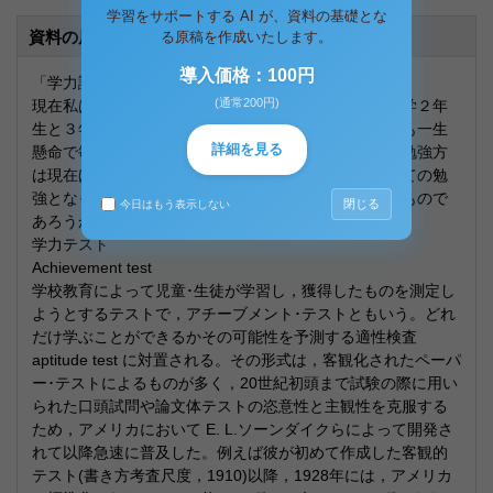
学習をサポートする AI が、資料の基礎とな
資料の原本内容
る原稿を作成いたします。
導入価格：100円
「学力論について」
(通常200円)
現在私は家庭教師を３件もっている。高校３年生と中学２年
生と３年生である。今まででは２件担当した。どの子も一生
詳細を見る
懸命で毎回楽しく勉強をしている。さて、この子達の勉強方
は現在ほとんど学力検査つまりは、学力テストに向けての勉
強となっている。ではその学力テストとはどういったもので
閉じる
今日はもう表示しない
あろうか。
学力テスト
Achievement test
学校教育によって児童･生徒が学習し，獲得したものを測定し
ようとするテストで，アチーブメント･テストともいう。どれ
だけ学ぶことができるかその可能性を予測する適性検査
aptitude test に対置される。その形式は，客観化されたペーパ
ー･テストによるものが多く，20世紀初頭まで試験の際に用い
られた口頭試問や論文体テストの恣意性と主観性を克服する
ため，アメリカにおいて E. L.ソーンダイクらによって開発さ
れて以降急速に普及した。例えば彼が初めて作成した客観的
テスト(書き方考査尺度，1910)以降，1928年には，アメリカ