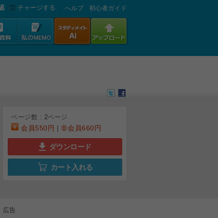
認
チャージする
へルプ
初心者ガイド
ページ数 :
2
ページ
会員
550円
非会員
660円
|
ダウンロード
カート入れる
広告