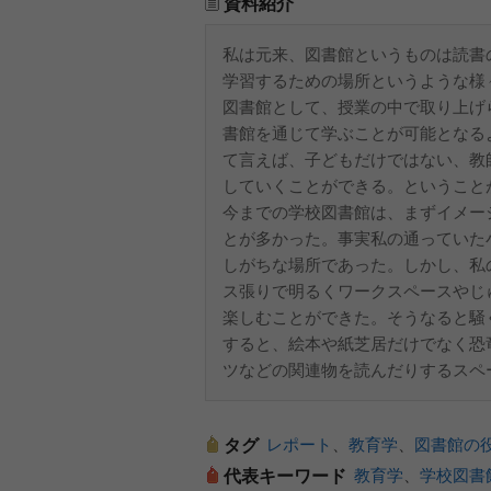
資料紹介
私は元来、図書館というものは読書
学習するための場所というような様
図書館として、授業の中で取り上げ
書館を通じて学ぶことが可能となる
て言えば、子どもだけではない、教
していくことができる。ということ
今までの学校図書館は、まずイメー
とが多かった。事実私の通っていた
しがちな場所であった。しかし、私
ス張りで明るくワークスペースやじ
楽しむことができた。そうなると騒
すると、絵本や紙芝居だけでなく恐
ツなどの関連物を読んだりするスペ
レポート
、
教育学
、
図書館の
タグ
教育学
、
学校図書
代表キーワード