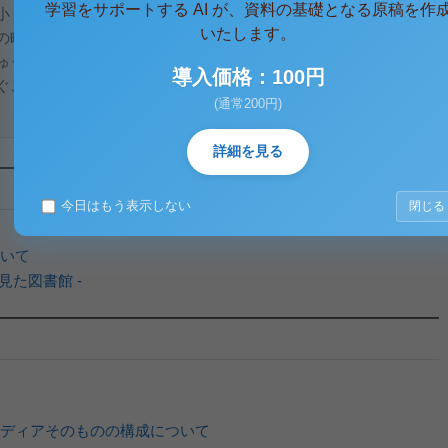
学習をサポートする AI が、資料の基礎となる原稿を作
小・中学校はそれで、はしゃぎ盛りの時には多少窮屈で、敬遠
いたします。
の町の図書館は非常に開放的で、本も充実しており、全面ガラ
ゅうたん敷きのスペースに横になりながらリラックスして本を
導入価格：100円
ぐことよりも何かに集中し始めるのである。またもう少し成長
(通常200円)
詳細を見る
今日はもう表示しない
閉じる
いて
見た図書館 -
ディアそのものの構成について