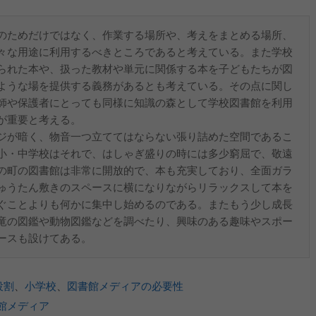
のためだけではなく、作業する場所や、考えをまとめる場所、
々な用途に利用するべきところであると考えている。また学校
られた本や、扱った教材や単元に関係する本を子どもたちが図
ような場を提供する義務があるとも考えている。その点に関し
師や保護者にとっても同様に知識の森として学校図書館を利用
が重要と考える。
ジが暗く、物音一つ立ててはならない張り詰めた空間であるこ
小・中学校はそれで、はしゃぎ盛りの時には多少窮屈で、敬遠
の町の図書館は非常に開放的で、本も充実しており、全面ガラ
ゅうたん敷きのスペースに横になりながらリラックスして本を
ぐことよりも何かに集中し始めるのである。またもう少し成長
竜の図鑑や動物図鑑などを調べたり、興味のある趣味やスポー
ースも設けてある。
役割
、
小学校
、
図書館メディアの必要性
館メディア