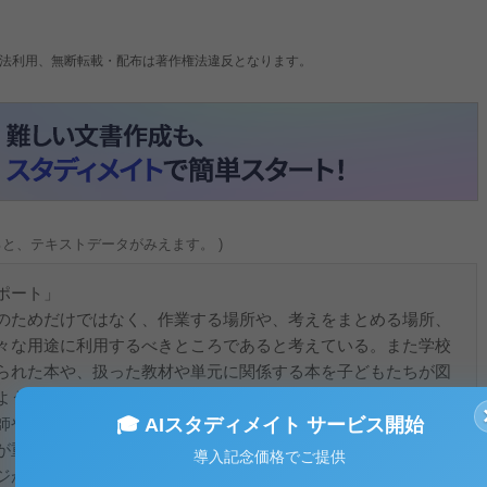
法利用、無断転載・配布は著作権法違反となります。
ると、テキストデータがみえます。 )
ポート」
のためだけではなく、作業する場所や、考えをまとめる場所、
々な用途に利用するべきところであると考えている。また学校
られた本や、扱った教材や単元に関係する本を子どもたちが図
ような場を提供する義務があるとも考えている。その点に関し
🎓 AIスタディメイト サービス開始
師や保護者にとっても同様に知識の森として学校図書館を利用
が重要と考える。
導入記念価格でご提供
ジが暗く、物音一つ立ててはならない張り詰めた空間であるこ