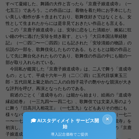
すべて凝縮した、舞踊の大作と言ったら『京鹿子娘道成寺』（一
七五三）であろう。この作品には、着物を着た時にお手本にした
い美しい動作が多々含まれており、歌舞伎好きではなくとも、女
性として生まれたからには是非見ておきたい作品とも言える。
この『京鹿子娘道成寺』は、安珍に恋をした清姫が、嫉妬に狂
い鐘の中に逃げた安珍を焼き殺す、という『大日本国法華経験
記』（一〇四〇〜一〇四四）にも記された「安珍清姫の物語」の
伝説の一部を、歌舞伎化したものである。もともとは能の作品と
して先に舞台化されたものであり、歌舞伎の作品の中にも能の一
部が取り入れられている。
今回私が鑑賞した『京鹿子娘道成寺』は、二人で舞う「道成寺
もの」として、平成十六年一月（二〇〇四）に五代目坂東玉三
郎・五代目尾上菊之助の二人の白拍子花子の艶やかな競演が大き
な評判を呼び、再演となったものである。
前述のごとく「道成寺もの」は能から始まり、絵画の『道成寺
縁起絵巻』（一三九四〜一四二七）、歌舞伎では文楽人形のよう
に舞う『日高川入相花王』（一七五九）などもありその他にも
様々なバリエーションがある。その中で初代中村富十郎（一七二
×
🎓 AIスタディメイト サービス開
一〜一七八六）が宝暦三年（一七五三）に『京鹿子娘道成寺』を
始
初演し、大ヒットとなった為「道成寺」ものといえばこの『京鹿
子娘道成寺』と言われる所以となった。
導入記念価格でご提供