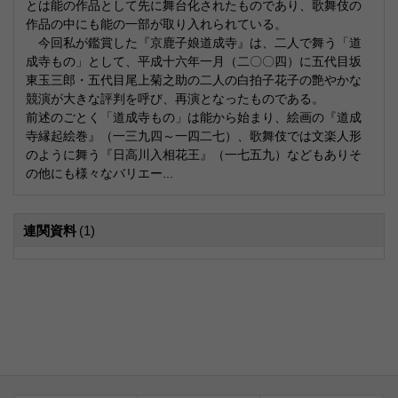
とは能の作品として先に舞台化されたものであり、歌舞伎の
作品の中にも能の一部が取り入れられている。
今回私が鑑賞した『京鹿子娘道成寺』は、二人で舞う「道
成寺もの」として、平成十六年一月（二〇〇四）に五代目坂
東玉三郎・五代目尾上菊之助の二人の白拍子花子の艶やかな
競演が大きな評判を呼び、再演となったものである。
前述のごとく「道成寺もの」は能から始まり、絵画の『道成
寺縁起絵巻』（一三九四～一四二七）、歌舞伎では文楽人形
のように舞う『日高川入相花王』（一七五九）などもありそ
の他にも様々なバリエー...
連関資料
(1)