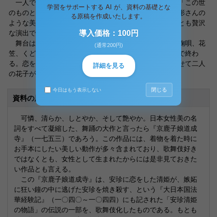
一人で舞っても充分優美なこの作品を、女方といえば「この世
学習をサポートする AI が、資料の基礎とな
のものとは思えない美しさ」と言われる玉三郎に、お人形さんの
る原稿を作成いたします。
ような美しさの菊之助の二人で花子を演じるとは、なんとも贅沢
導入価格：100円
な演出である。
舞台は、道行から始まり乱拍子、中啓の舞、手踊り、鞠唄、花
(通常200円)
笠、くどき、山づくし、手踊り、鈴太鼓、そして鐘入りで終わ
る。恋をする女性の様々な心情を、あらゆる曲調に合わせて二人
詳細を見る
の花子が踊り分けてゆく。
閉じる
今日はもう表示しない
資料の原本内容
可憐、清らか、しとやか、そして艶やか。日本女性美の名
詞をすべて凝縮した、舞踊の大作と言ったら『京鹿子娘道成
寺』（一七五三）であろう。この作品には、着物を着た時に
お手本にしたい美しい動作が多々含まれており、歌舞伎好き
ではなくとも、女性として生まれたからには是非見ておきた
い作品とも言える。
この『京鹿子娘道成寺』は、安珍に恋をした清姫が、嫉妬
に狂い鐘の中に逃げた安珍を焼き殺す、という『大日本国法
華経験記』（一〇四〇～一〇四四）にも記された「安珍清姫
の物語」の伝説の一部を、歌舞伎化したものである。もとも