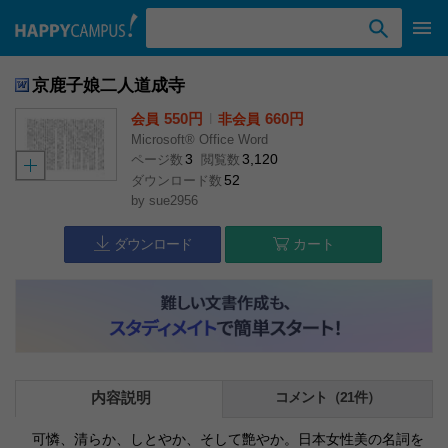
検索ワード入力
京鹿子娘二人道成寺
550円
l
660円
会員
非会員
Microsoft® Office Word
3
3,120
ページ数
閲覧数
52
ダウンロード数
by
sue2956
ダウンロード
カート
内容説明
コメント（21件）
可憐、清らか、しとやか、そして艶やか。日本女性美の名詞を