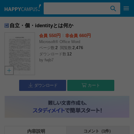
検索ワード入力
自立・個・identityとは何か
550円
l
660円
会員
非会員
Microsoft® Office Word
2
2,476
ページ数
閲覧数
12
ダウンロード数
by
fwjb7
ダウンロード
カート
内容説明
コメント（1件）