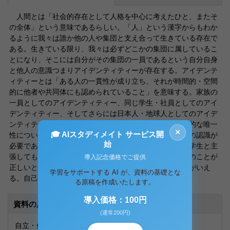
人間とは「社会的存在として人格を中心に考えたひと、またそ
の全体」という意味であるらしい。「人」という漢字からもわか
るように我々は誰か他の人や集団と支え合って生きている存在で
ある。生きている限り、我々は必ずどこかの集団に属しているこ
とになり、そこには自分がその集団の一員であるという自分自身
と他人の意識つまりアイデンティティーが存在する。アイデンテ
ィティーとは「ある人の一貫性が成り立ち、それが時間的・空間
的に他者や共同体にも認められていること」を意味する。家族の
一員としてのアイデンティティー、同じ学生・社員としてのアイ
デンティティー、そしてさらには日本人・地球人としてのアイデ
ンティティーなど様々であるが、ここで大切なのは個人的な唯一
×
🎓 AIスタディメイト サービス開
性についての意識的感覚を指すだけではなく、必ず他人の認識が
始
必要であるということである。私ひとりだけが自分が大学生と主
張しても、私は大学生とはいえない。他人にちゃんとそのことが
導入記念価格でご提供
正しいと認めてもらって初めて私は大学生だということがいえ
学習をサポートする AI が、資料の基礎とな
る。自己を確立することができる。
る原稿を作成いたします。
導入価格：100円
資料の原本内容
(通常200円)
自立・個・identityとは何か