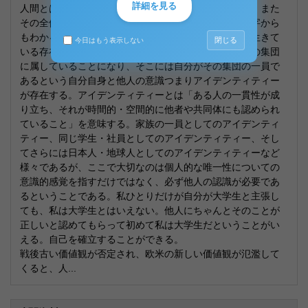
詳細を見る
人間とは「社会的存在として人格を中心に考えたひと、また
その全体」という意味であるらしい。「人」という漢字から
もわかるように我々は誰か他の人や集団と支え合って生きて
閉じる
今日はもう表示しない
いる存在である。生きている限り、我々は必ずどこかの集団
に属していることになり、そこには自分がその集団の一員で
あるという自分自身と他人の意識つまりアイデンティティー
が存在する。アイデンティティーとは「ある人の一貫性が成
り立ち、それが時間的・空間的に他者や共同体にも認められ
ていること」を意味する。家族の一員としてのアイデンティ
ティー、同じ学生・社員としてのアイデンティティー、そし
てさらには日本人・地球人としてのアイデンティティーなど
様々であるが、ここで大切なのは個人的な唯一性についての
意識的感覚を指すだけではなく、必ず他人の認識が必要であ
るということである。私ひとりだけが自分が大学生と主張し
ても、私は大学生とはいえない。他人にちゃんとそのことが
正しいと認めてもらって初めて私は大学生だということがい
える。自己を確立することができる。
戦後古い価値観が否定され、欧米の新しい価値観が氾濫して
くると、人...