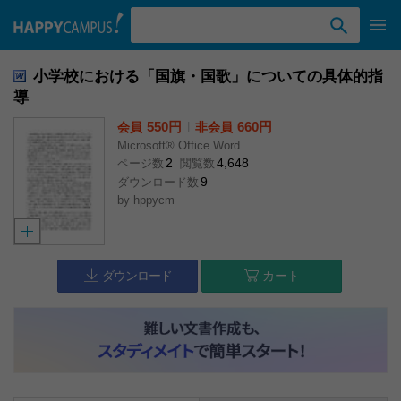
検索ワード入力
小学校における「国旗・国歌」についての具体的指
導
550円
l
660円
会員
非会員
Microsoft® Office Word
2
4,648
ページ数
閲覧数
9
ダウンロード数
by
hppycm
ダウンロード
カート