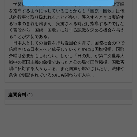
学習指導要領で入学式や卒業式などで国旗掲揚、国歌斉唱
を指導するように示していることからも「国旗・国歌」は儀
式的行事で取り扱われることが多い。導入するときは実施す
る行事の意義を踏まえ、実施される時だけ指導するのではな
く普段から「国旗・国歌」に対する認識を深める機会を与え
ることが大切である。
日本人としての自覚を持ち愛国心を育て、国際社会の中で
信頼される日本人へと成長していくためには国旗掲揚、国歌
斉唱は必要かもしれない。しかし「日の丸」が第二次世界大
戦中の軍国主義の象徴であったと公の場で国旗掲揚、国歌斉
唱に反対する人々もいる。また国旗が燃やされたり、法律や
条例で明記されているのにも関わらず入学...
連関資料
(1)