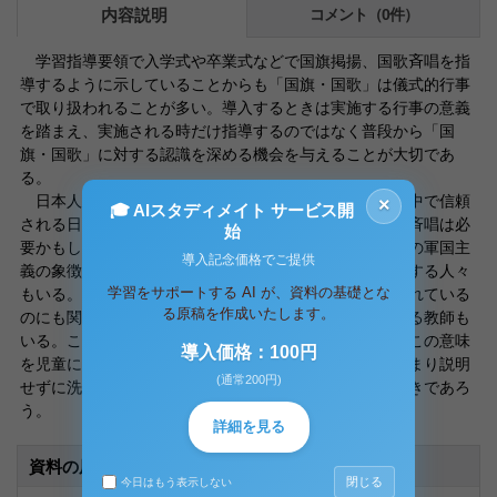
内容説明
コメント（0件）
学習指導要領で入学式や卒業式などで国旗掲揚、国歌斉唱を指
導するように示していることからも「国旗・国歌」は儀式的行事
で取り扱われることが多い。導入するときは実施する行事の意義
を踏まえ、実施される時だけ指導するのではなく普段から「国
旗・国歌」に対する認識を深める機会を与えることが大切であ
る。
日本人としての自覚を持ち愛国心を育て、国際社会の中で信頼
×
🎓 AIスタディメイト サービス開
される日本人へと成長していくためには国旗掲揚、国歌斉唱は必
始
要かもしれない。しかし「日の丸」が第二次世界大戦中の軍国主
導入記念価格でご提供
義の象徴であったと公の場で国旗掲揚、国歌斉唱に反対する人々
学習をサポートする AI が、資料の基礎とな
もいる。また国旗が燃やされたり、法律や条例で明記されている
る原稿を作成いたします。
のにも関わらず入学式や卒業式で国歌斉唱を拒んだりする教師も
いる。このことも含め抽象的な概念であるため小学校でこの意味
導入価格：100円
を児童に伝えるのはなかなか難しい。だからと言ってあまり説明
(通常200円)
せずに洗脳するような形で導入することだけは避けるべきであろ
う。
詳細を見る
資料の原本内容
閉じる
今日はもう表示しない