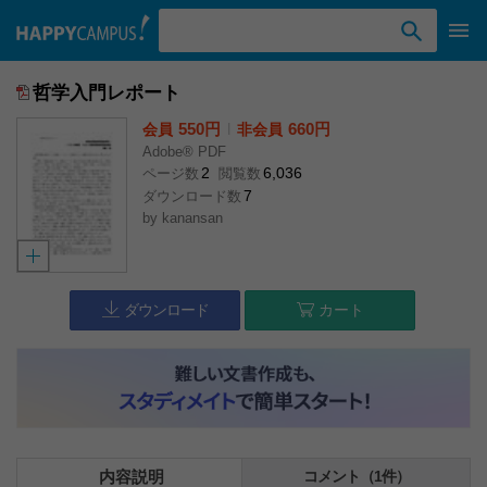
検索ワード入力
哲学入門レポート
550円
l
660円
会員
非会員
Adobe® PDF
2
6,036
ページ数
閲覧数
7
ダウンロード数
by
kanansan
ダウンロード
カート
内容説明
コメント（1件）