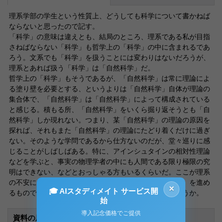
理系学部の学生という性質上、どうしても科学について書かねば
ならないと思ったので記す。
「科学」の意味は違えとも、結局のところ、理系である私が目指
さねばならない「科学」も哲学上の「科学」の中に含まれるであ
ろう。文系でも「科学」を扱うことには変わりはないだろうが、
理系とあれば扱う「科学」は「自然科学」だ。
哲学上の「科学」もそうであるが、「自然科学」は常に理論によ
る塗り壁を必要とする、というよりは「自然科学」自体が理論の
集合体で、「自然科学」は「自然科学」によって構成されている
と感じる。積もる所、「自然科学」をいくら掘り返そうとも「自
然科学」しか現れない。つまり、某「自然科学」の理論の原因を
探れば、それもまた「自然科学」の理論にたどり着くだけに過ぎ
ない。そのような学問であるから仕方ないのだが、堂々巡りに感
じることがしばしばある。特に、アインシュタインの相対性理論
などを学ぶと、事実の物理学者の中にも人間である限り極限の究
明はできない、などとおっしゃる方もいるくらいだ。ここが理系
の不安になるところであり、欠点でもある。「自然科学」を進め
×
🎓 AIスタディメイト サービス開
るものである限り、この点からは逃れられないのであろうか。
始
導入記念価格でご提供
資料の原本内容