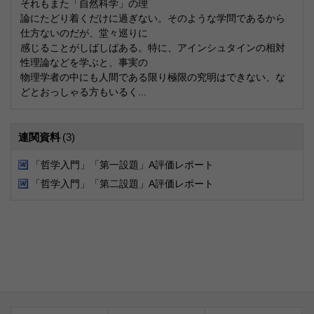
それもまた「自然科学」の理
論にたどり着くだけに過ぎない。そのような学問であるから
仕方ないのだが、堂々巡りに
感じることがしばしばある。特に、アインシュタインの相対
性理論などを学ぶと、事実の
物理学者の中にも人間である限り極限の究明はできない、な
どとおっしゃる方もいるく...
連関資料
(3)
「哲学入門」「第一設題」A評価レポート
「哲学入門」「第二設題」A評価レポート