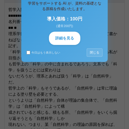
学習をサポートする AI が、資料の基礎とな
る原稿を作成いたします。
哲学入門レポート
■■■■■■■■■■■■年
導入価格：100円
名列番号■■■ 学籍番号■■■■■■■■■■■
(通常200円)
■■ ■
理系学部の学生という性質上、どうしても科学について書か
詳細を見る
ねばならないと思ったので
記す。
「科学」の意味は違えとも、結局のところ、理系である私が
閉じる
今日はもう表示しない
目指さねばならない「科学」
も哲学上の「科学」の中に含まれるであろう。文系でも「科
学」を扱うことには変わりは
ないだろうが、理系とあれば扱う「科学」は「自然科学」
だ。
哲学上の「科学」もそうであるが、「自然科学」は常に理論
による塗り壁を必要とする、
というよりは「自然科学」自体が理論の集合体で、「自然科
学」は「自然科学」によって構
成されていると感じる。積もる所、「自然科学」をいくら掘
り返そうとも「自然科学」しか
現れない。つまり、某「自然科学」の理論の原因を探れば、