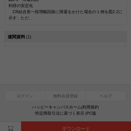
利得の安定化
CR結合形一段増幅回路に帰還をかけた場合の１例を図2.2に
示す．ただ...
連関資料
(1)
ログイン
無料会員登録
ヘルプ
ハッピーキャンパスホーム
|
利用規約
特定商取引法に基づく表示
|
PC版
ⓒ Agentsoft Co., Ltd.
ダウンロード