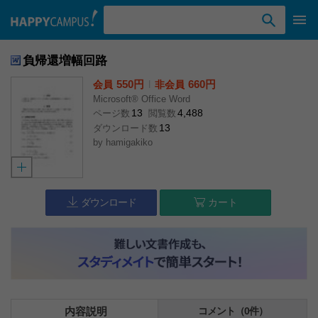
検索ワード入力
負帰還増幅回路
550円
l
660円
会員
非会員
Microsoft® Office Word
13
4,488
ページ数
閲覧数
13
ダウンロード数
by
hamigakiko
ダウンロード
カート
内容説明
コメント（0件）