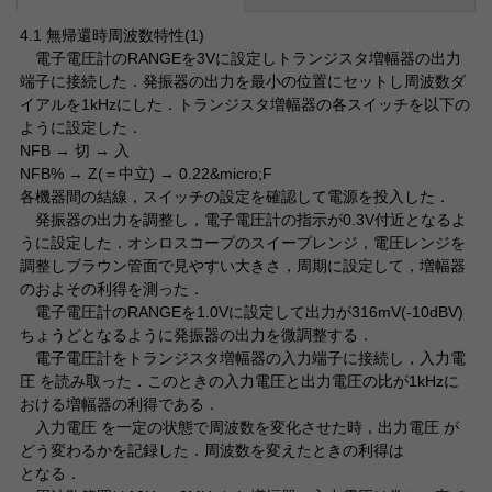
4.1 無帰還時周波数特性(1)
電子電圧計のRANGEを3Vに設定しトランジスタ増幅器の出力
端子に接続した．発振器の出力を最小の位置にセットし周波数ダ
イアルを1kHzにした．トランジスタ増幅器の各スイッチを以下の
ように設定した．
NFB → 切 → 入
NFB% → Z(＝中立) → 0.22&micro;F
各機器間の結線，スイッチの設定を確認して電源を投入した．
発振器の出力を調整し，電子電圧計の指示が0.3V付近となるよ
うに設定した．オシロスコープのスイープレンジ，電圧レンジを
調整しブラウン管面で見やすい大きさ，周期に設定して，増幅器
のおよその利得を測った．
電子電圧計のRANGEを1.0Vに設定して出力が316mV(-10dBV)
ちょうどとなるように発振器の出力を微調整する．
電子電圧計をトランジスタ増幅器の入力端子に接続し，入力電
圧 を読み取った．このときの入力電圧と出力電圧の比が1kHzに
おける増幅器の利得である．
入力電圧 を一定の状態で周波数を変化させた時，出力電圧 が
どう変わるかを記録した．周波数を変えたときの利得は
となる．