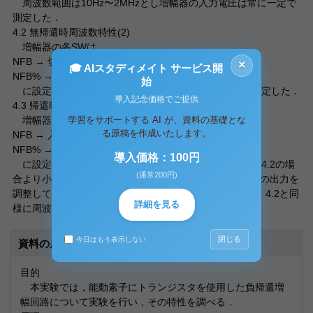
周波数範囲は10Hz〜2MHzとし増幅器の入力電圧は常に一定で
測定した．
4.2 無帰還時周波数特性(2)
増幅器の各SWは，
NFB → 切 → 入
×
🎓 AIスタディメイト サービス開
NFB% → Z(＝中立) → 2.2&micro;F
始
に設定し，4.1と同様に周波数の変化に対する利得を測定した．
導入記念価格でご提供
4.3 帰還時周波数特性（電流帰還）
学習をサポートする AI が、資料の基礎とな
増幅器の各SWを，
る原稿を作成いたします。
NFB → 入 → 入
NFB% → Z(＝中立) → 0.22&micro;F
導入価格：100円
に設定した．増幅器出力端子の電圧を測定すると4.1，4.2の場
(通常200円)
合より小さくなっていた．そこで，1kHzにおける発振器の出力を
調整して4.1の場合と同じ電圧値に設定した．次に，4.1，4.2と同
詳細を見る
様に周波数の変化に対する利得を測定した．
閉じる
今日はもう表示しない
資料の原本内容
目的
本実験では，能動素子にトランジスタを使用した負帰還増
幅回路について実験を行い，その特性を調べる．