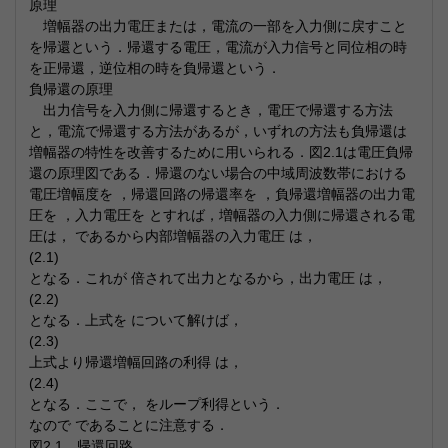
原理
増幅器の出力電圧または，電流の一部を入力側に戻すこと
を帰還という．帰還する電圧，電流が入力信号と同位相の時
を正帰還，逆位相の時を負帰還という．
負帰還の原理
出力信号を入力側に帰還するとき，電圧で帰還する方法
と，電流で帰還する方法があるが，いずれの方法も負帰還は
増幅器の特性を改善するために用いられる．図2.1は電圧負帰
還の原理図である．帰還のない場合の中域周波数帯における
電圧増幅度を ，帰還回路の帰還率を ，負帰還増幅器の出力電
圧を ，入力電圧を とすれば，増幅器の入力側に帰還される電
圧は， であるから内部増幅器の入力電圧 は，
(2.1)
となる．これが 倍されて出力となるから，出力電圧 は，
(2.2)
となる．上式を について解けば，
(2.3)
上式より帰還増幅回路の利得 は，
(2.4)
となる．ここで， をループ利得という．
なので であることに注意する．
図2.1 帰還回路