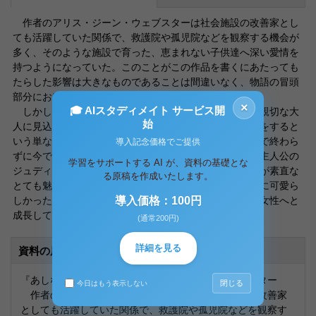
作者のアリス・ジーン・ウェブスターは社会施設の改善家とし
ても活躍していた関係で、救護院や孤児院などを観察する機会が
多く、そのような施設で育った、恵まれない子供達へ深い愛情を
持つようになっていた。このことがこの作品を書くにあたっても
たらした影響は大きなものであることは間違いなく、物語の冒頭
部分における孤児院の様子の描かれ方によく現れている。
×
🎓 AIスタディメイト サービス開
しかし、この物語がみじめな孤児の少女がお金持ちの親切な大
始
人に見込まれて、孤児院生活から開放され、幸せな結婚をすると
いう単なるシンデレラストーリーと言われるような物語で終わら
導入記念価格でご提供
ずに今でも高い評価を受けている理由は、まず一つ目に主人公の
学習をサポートする AI が、資料の基礎とな
ジュディことジルーシャ・アボットが明るく、お転婆だが素直な
る原稿を作成いたします。
とても魅力的な性格であることだ。はじめは何も知らずに可愛ら
しかったこの少女が月日が経つにつれて、立派で素敵な女性へと
導入価格：100円
成長していく様子が読者を惹きつける。
(通常200円)
詳細を見る
資料の原本内容
『あしながおじさん』 アリス・ジーン・ウェブスター
閉じる
今日はもう表示しない
作者のアリス・ジーン・ウェブスターは社会施設の改善家
としても活躍していた関係で、救護院や孤児院などを観察す