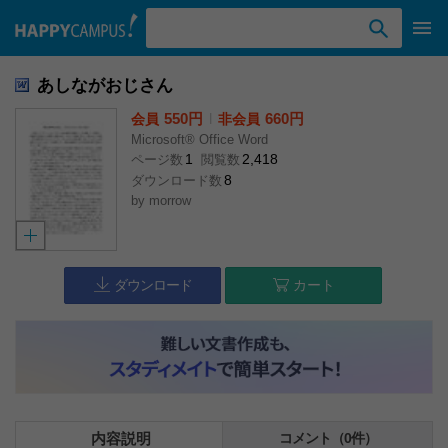
検索ワード入力
あしながおじさん
550円
l
660円
会員
非会員
Microsoft® Office Word
1
2,418
ページ数
閲覧数
8
ダウンロード数
by
morrow
ダウンロード
カート
内容説明
コメント（0件）