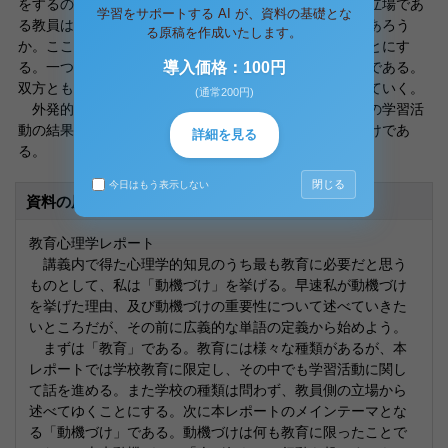
をするのとでは大きな差が生まれる。では生徒に教える立場であ
学習をサポートする AI が、資料の基礎とな
る教員は具体的にどのようなことを意識すればいいのであろう
る原稿を作成いたします。
か。ここで動機づけの種類を大きく二つに分けてみることにす
る。一つは外発的動機づけ。もう一つは内発的動機づけである。
導入価格：100円
双方とも教員にできる動機づけである。一つ一つ解説していく。
(通常200円)
外発的動機づけについて。外発的動機づけとは、生徒の学習活
動の結果に関して、外的な賞あるいは罰を与える動機づけであ
詳細を見る
る。
閉じる
今日はもう表示しない
資料の原本内容
教育心理学レポート
講義内で得た心理学的知見のうち最も教育に必要だと思う
ものとして、私は「動機づけ」を挙げる。早速私が動機づけ
を挙げた理由、及び動機づけの重要性について述べていきた
いところだが、その前に広義的な単語の定義から始めよう。
まずは「教育」である。教育には様々な種類があるが、本
レポートでは学校教育に限定し、その中でも学習活動に関し
て話を進める。また学校の種類は問わず、教員側の立場から
述べてゆくことにする。次に本レポートのメインテーマとな
る「動機づけ」である。動機づけは何も教育に限ったことで