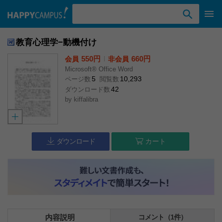
検索ワード入力
教育心理学−動機付け
550円
l
660円
会員
非会員
Microsoft® Office Word
5
10,293
ページ数
閲覧数
42
ダウンロード数
by
kiffalibra
ダウンロード
カート
内容説明
コメント（1件）