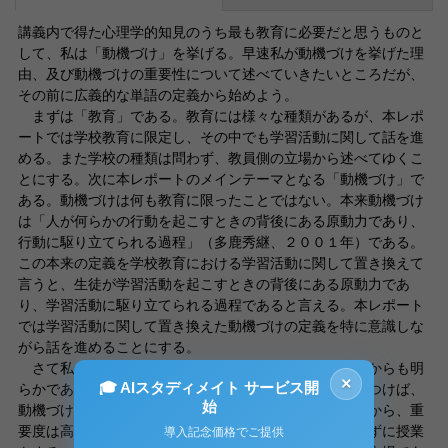
講義内で得た心理学的知見のうち最も教育に必要だと思うものと
して、私は「動機づけ」を挙げる。早速私が動機づけを挙げた理
由、及び動機づけの重要性について述べていきたいところだが、
その前に広義的な単語の定義から始めよう。
まずは「教育」である。教育には様々な種類があるが、本レポ
ートでは学校教育に限定し、その中でも学習活動に関して話を進
める。また学校の種類は問わず、教員側の立場から述べてゆくこ
とにする。次に本レポートのメインテーマとなる「動機づけ」で
ある。動機づけは何も教育に限ったことではない。本来動機づけ
は「人が何らかの行動を起こすときの背後にある原動力であり、
行動に駆り立てられる過程」（多鹿秀継、２００１年）である。
この本来の定義を学校教育における学習活動に関して置き換えて
言うと、生徒が学習活動を起こすときの背後にある原動力であ
り、学習活動に駆り立てられる過程であると言える。本レポート
では学習活動に関して置き換えた動機づけの定義を特に意識しな
がら話を進めることにする。
さて私がテーマに動機づけを挙げた理由は上記の定義からも明
×
🎓 AIスタディメイト サービス開
らかである。動機づけは学習活動を起こす原動力。逆をつけば、
始
動機づけ無しに学習活動は起きえないと言えるのであるから、重
要度は高い。動機づけを意識して授業をするのと意識せずに授業
導入記念価格でご提供