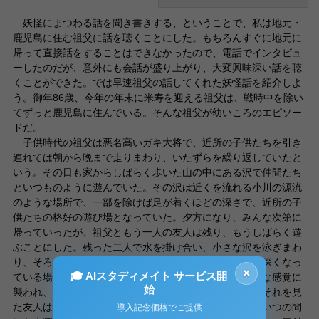
妖怪にまつわる話を聞き書きする、ということで、私は地元・
鹿児島に住む祖父に話を聴くことにした。もちろんすぐに地元に
帰って直接話をすることはできなかったので、電話でインタビュ
ーしたのだが、意外にも会話が盛り上がり、大変興味深い話を聴
くことができた。では早速祖父の話してくれた妖怪話を紹介しよ
う。御年86歳、今年の年末に米寿を迎える祖父は、戦時中を除い
てずっと鹿児島に住んでいる。そんな祖父が幼いころのエピソー
ドだ。
子供時代の祖父は悪名高いガキ大将で、近所の子供たちを引き
連れては朝から晩まで走りまわり、いたずらを繰り返していたと
いう。その日も家からしばらく歩いた山の中にある沢で仲間たち
といつものように遊んでいた。その沢は近くを流れる小川の源流
のような場所で、一部を除けば足が着くほどの深さで、近所の子
供たちの格好の遊び場となっていた。夕方になり、みんな次第に
帰っていったが、祖父ともう一人の友人は残り、もうしばらく遊
ぶことにした。残った二人で水を掛け合い、小さな沢を泳ぎまわ
り、そろそろ帰ろうと思ったころ、事件は起きた。沢の深くなっ
×
🎓 AIスタディメイト サービス開
ている場所を泳いでいると、突然足を引っ張られたような感覚に
始
襲われ、泳ぎの上手な祖父が溺れてしまったのである。それを見
た友人はすぐに助けを呼びに行き、戻ってみると祖父はいつの間
導入記念価格でご提供