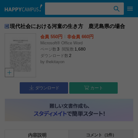
検索ワード入力
現代社会における河童の生き方 鹿児島県の場合
550円
l
660円
会員
非会員
Microsoft® Office Word
3
1,680
ページ数
閲覧数
2
ダウンロード数
by
thekitayon
ダウンロード
カート
内容説明
コメント（1件）