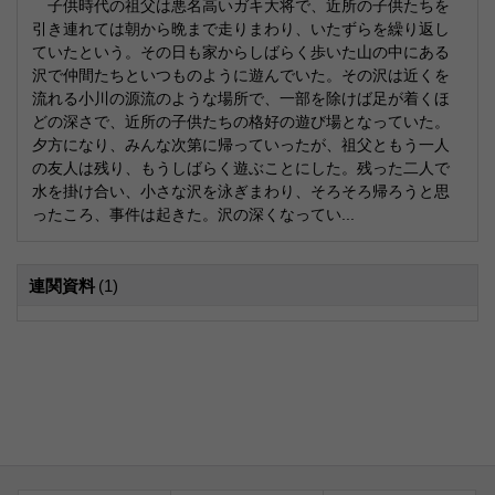
子供時代の祖父は悪名高いガキ大将で、近所の子供たちを
引き連れては朝から晩まで走りまわり、いたずらを繰り返し
ていたという。その日も家からしばらく歩いた山の中にある
沢で仲間たちといつものように遊んでいた。その沢は近くを
流れる小川の源流のような場所で、一部を除けば足が着くほ
どの深さで、近所の子供たちの格好の遊び場となっていた。
夕方になり、みんな次第に帰っていったが、祖父ともう一人
の友人は残り、もうしばらく遊ぶことにした。残った二人で
水を掛け合い、小さな沢を泳ぎまわり、そろそろ帰ろうと思
ったころ、事件は起きた。沢の深くなってい...
連関資料
(1)