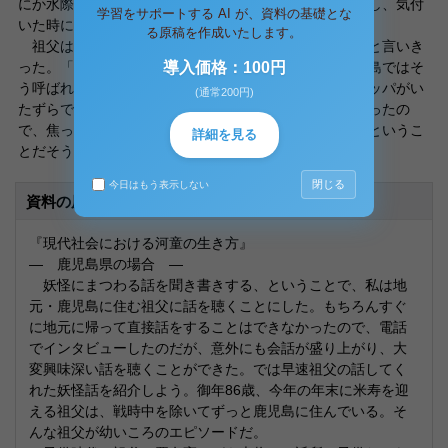
にか水際に横たわっていた。おぼれた直後に意識をなくし、気付
学習をサポートする AI が、資料の基礎とな
いた時には水際にいたそうだ。
る原稿を作成いたします。
祖父はその出来事を「ガラッパどんの仕業やっど。」と言いき
った。「ガラッパ」とは一般に言う河童のことで、鹿児島ではそ
導入価格：100円
う呼ばれている。本人の考えでは、沢に棲んでいたガラッパがい
(通常200円)
たずらで祖父の足を引っ張ったが、本当におぼれてしまったの
で、焦ったガラッパは仕方なく祖父を水際まで運んだ、というこ
詳細を見る
とだそうな。
閉じる
今日はもう表示しない
資料の原本内容
『現代社会における河童の生き方』
― 鹿児島県の場合 ―
妖怪にまつわる話を聞き書きする、ということで、私は地
元・鹿児島に住む祖父に話を聴くことにした。もちろんすぐ
に地元に帰って直接話をすることはできなかったので、電話
でインタビューしたのだが、意外にも会話が盛り上がり、大
変興味深い話を聴くことができた。では早速祖父の話してく
れた妖怪話を紹介しよう。御年86歳、今年の年末に米寿を迎
える祖父は、戦時中を除いてずっと鹿児島に住んでいる。そ
んな祖父が幼いころのエピソードだ。