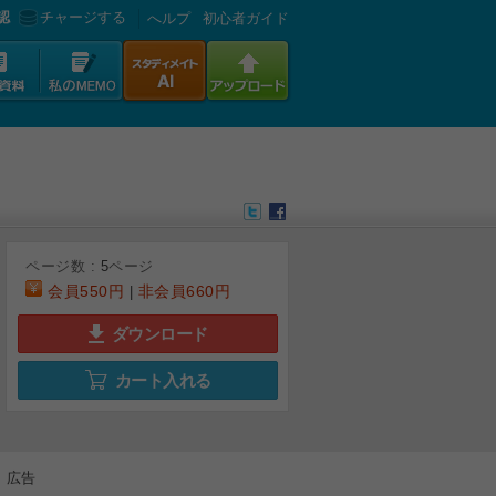
認
チャージする
へルプ
初心者ガイド
ページ数 :
5
ページ
会員
550円
非会員
660円
|
ダウンロード
カート入れる
広告