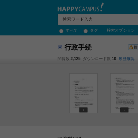
すべて
タグ
検索オプション
行政手続
推
閲覧数
2,125
ダウンロード数
10
履歴確認
1
2