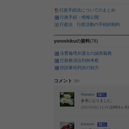
行政手続法についてのまとめ
行政手続・情報公開
行政法 行政活動の手続的制約
yoroshikuの資料
(78)
法曹倫理弁護士の誠実義務
行政救済法判例考察
控訴棄却判決の効力
コメント
3件
htanaka
参考になりました。
(19年6ヶ月
2007/02/01 11:45
keiouniv