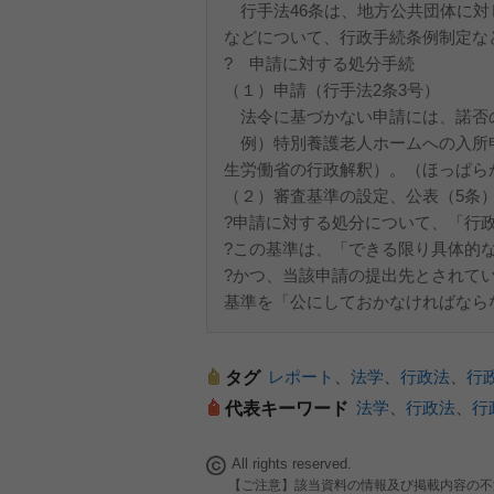
行手法46条は、地方公共団体に対
などについて、行政手続条例制定な
? 申請に対する処分手続
（１）申請（行手法2条3号）
法令に基づかない申請には、諾否
例）特別養護老人ホームへの入所
生労働省の行政解釈）。（ほっぱら
（２）審査基準の設定、公表（5条
?申請に対する処分について、「行
?この基準は、「できる限り具体的
?かつ、当該申請の提出先とされて
基準を「公にしておかなければなら
レポート
、
法学
、
行政法
、
行
タグ
法学
、
行政法
、
行
代表キーワード
All rights reserved.
【ご注意】該当資料の情報及び掲載内容の不