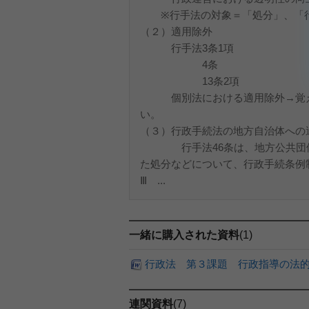
※行手法の対象＝「処分」、「行
（２）適用除外
行手法3条1項
4条
13条2項
個別法における適用除外→覚えき
い。
（３）行政手続法の地方自治体への適
行手法46条は、地方公共団体に
た処分などについて、行政手続条例
Ⅲ ...
一緒に購入された資料
(1)
行政法 第３課題 行政指導の法
連関資料
(7)