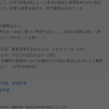
して、行手法3条2項によって本法の規定が適用除外された処分
どの「必要な措置を講ずる」努力義務を定めている。
の義務はない。
申込み＝法令に基づく申請ではない。→応諾の義務は無い（厚
かしにされることも多い。）
）
政庁は、審査基準を定めるもの」とされている（1項）。
なもの」でなければならない（2項）。
いる機関の事務所における備付けその他の適当な方法により審査
ない」（行手法5条3項）。
政手続
、
申請拒否
政手続
法利用、無断転載・配布は著作権法違反となります。