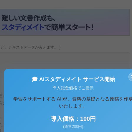
ると、テキストデータがみえます。 )
🎓 AIスタディメイト サービス開始
導入記念価格でご提供
における公正の確保と透明性（行政上の意思決定について、
学習をサポートする AI が、資料の基礎となる原稿を作
らかであることをいう。・・・）の向上を図り、もって国民の
いたします。
＝行政の意思決定の内容およびその過程が行政担当者の偏見
導入価格：100円
たりすることがないことをいう。
(通常200円)
」＝（ ）内の定義通り。