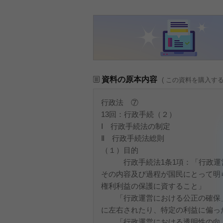
資料の原本内容
( この資料を購入す
行政法 ⑦
13回：行政手続（２）
Ⅰ 行政手続法の制定
Ⅱ 行政手続法総則
（１）目的
行政手続法1条1項：「行政運営
その内容及び過程が国民にとって明
権利利益の保護に資すること」
「行政運営における公正の確保」
に左右されたり、特定の利益に偏っ
「行政運営における透明性の向上