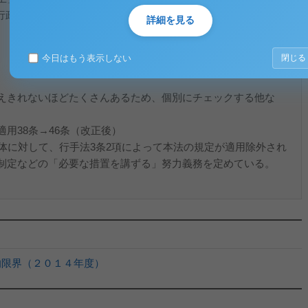
政指導」、「届出」（行手法1条1項）
詳細を見る
今日はもう表示しない
閉じる
れないほどたくさんあるため、個別にチェックする他な
用38条→46条（改正後）
対して、行手法3条2項によって本法の規定が適用除外され
制定などの「必要な措置を講ずる」努力義務を定めている。
的限界（２０１４年度）