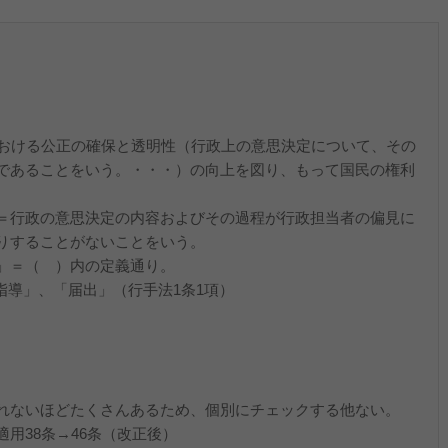
おける公正の確保と透明性（行政上の意思決定について、その
であることをいう。・・・）の向上を図り、もって国民の権利
＝行政の意思決定の内容およびその過程が行政担当者の偏見に
りすることがないことをいう。
」＝（ ）内の定義通り。
指導」、「届出」（行手法1条1項）
れないほどたくさんあるため、個別にチェックする他ない。
用38条→46条（改正後）