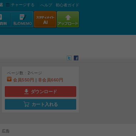
認
チャージする
へルプ
初心者ガイド
ページ数 :
2
ページ
会員
550円
非会員
660円
|
ダウンロード
カート入れる
広告