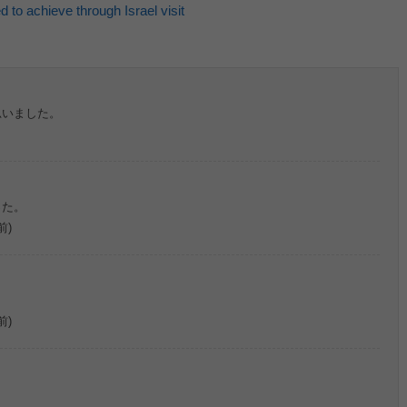
 to achieve through Israel visit
思いました。
った。
前)
前)