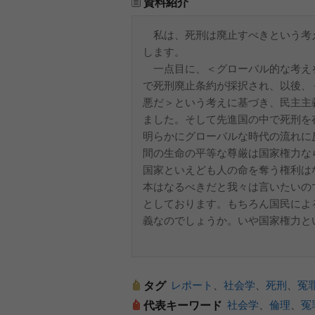
資料紹介
私は、死刑は廃止すべきという考
します。
一点目に、＜グローバル的な考え
で死刑廃止条約が採択され、以後、
悪だ＞という考えに基づき、民主主
ました。そして先進国の中で死刑を
明らかにグローバルな時代の流れに
間の生命の平等な尊厳は国家権力な
国家といえども人の命を奪う権利は
本はなるべきだと我々は言いたいの
としております。もちろん国民によ
義なのでしょうか。いや国家権力と
レポート
、
社会学
、
死刑
、
冤
タグ
社会学
、
倫理
、
冤
代表キーワード