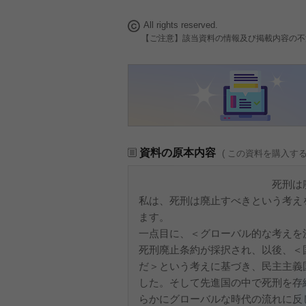
All rights reserved.
【ご注意】該当資料の情報及び掲載内容の不
資料の原本内容
( この資料を購入す
死刑は廃止す
私は、死刑は廃止すべきという考え
ます。
一点目に、＜グローバル的な考えを
死刑廃止条約が採択され、以後、＜
だ＞という考えに基づき、民主主義
した。そして先進国の中で死刑を存
らかにグローバルな時代の流れに反