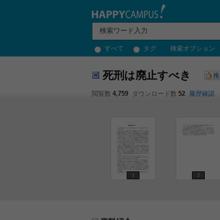
すべて
タグ
検索オプション
死刑は廃止すべき
推
閲覧数
4,759
ダウンロード数
52
履歴確認
1
2