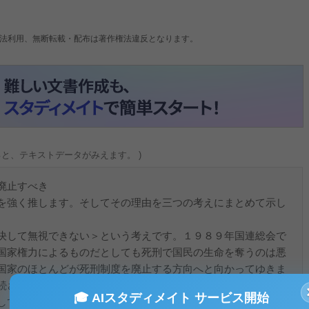
法利用、無断転載・配布は著作権法違反となります。
ると、テキストデータがみえます。 )
べき
を強く推します。そしてその理由を三つの考えにまとめて示し
決して無視できない＞という考えです。１９８９年国連総会で
国家権力によるものだとしても死刑で国民の生命を奪うのは悪
国家のほとんどが死刑制度を廃止する方向へと向かってゆきま
続させているのは日本とアメリカのみとなりました。これは明
🎓 AIスタディメイト サービス開始
しています。ここで日本は日本だからといってしまったら人間