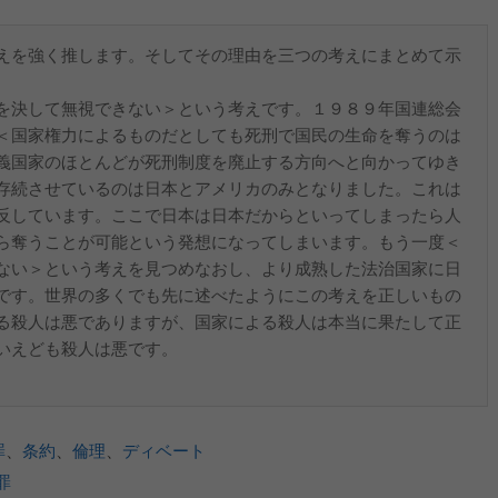
えを強く推します。そしてその理由を三つの考えにまとめて示
を決して無視できない＞という考えです。１９８９年国連総会
＜国家権力によるものだとしても死刑で国民の生命を奪うのは
義国家のほとんどが死刑制度を廃止する方向へと向かってゆき
存続させているのは日本とアメリカのみとなりました。これは
反しています。ここで日本は日本だからといってしまったら人
ら奪うことが可能という発想になってしまいます。もう一度＜
ない＞という考えを見つめなおし、より成熟した法治国家に日
です。世界の多くでも先に述べたようにこの考えを正しいもの
る殺人は悪でありますが、国家による殺人は本当に果たして正
いえども殺人は悪です。
罪
、
条約
、
倫理
、
ディベート
罪