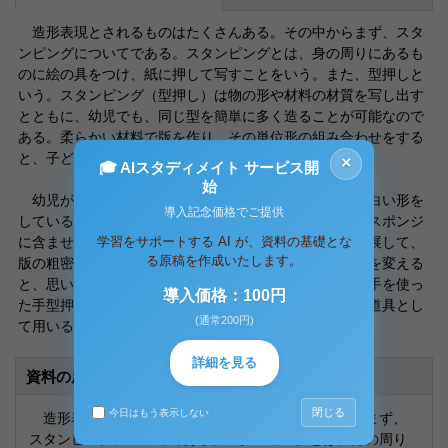
造形表現とされるものはたくさんある。その中からまず、スタ
ンピングについてである。スタンピングとは、身の周りにあるも
のに絵の具をつけ、紙に押して写すことをいう。また、型押しと
いう。スタンピング（型押し）は物の形や材料の材質を写し出す
とともに、幼児でも、同じ型を簡単に多く造ることが可能なので
ある。柔らかい材料で版を作り、その単位形の組み合わせをする
と、子どももデザイン的な構成ができ～
×
🎓 AIスタディメイト サービス開
始
幼児が自然物や使わなくなったものなどの中から、面白い形を
導入記念価格でご提供
している物を見つけ、それを紙に押していく。例えば、スポンジ
学習をサポートする AI が、資料の基礎とな
に含ませた絵の具をつけて押す。形を並べるだけから発展して、
る原稿を作成いたします。
版の粗密や配置を考えて構成する。その時、写す紙の形を変える
と、思いの発展が違ってくる。また、スタンピングには手を使っ
導入価格：100円
た手型押しというのがある。手型押しでは、手を便利な道具とし
(通常200円)
て用いる。幼児が手に絵の具～
詳細を見る
資料の原本内容
閉じる
今日はもう表示しない
造形表現とされるものはたくさんある。その中からまず、
スタンピングについてである。スタンピングとは、身の周り