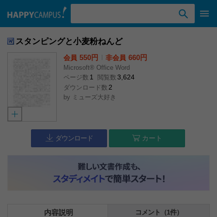
検索ワード入力
スタンピングと小麦粉ねんど
550円
l
660円
会員
非会員
Microsoft® Office Word
1
3,624
ページ数
閲覧数
2
ダウンロード数
by
ミューズ大好き
ダウンロード
カート
内容説明
コメント（1件）