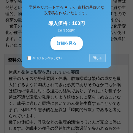
５度で発芽し成長した芽生えの成長よりも悪くなります。温度は
学習をサポートする AI が、資料の基礎とな
発芽という胚の成長そのものだけでなく、種子の機械的性質や生
る原稿を作成いたします。
理的、物理的プロセスなどの総合的な結果に複雑に影響するので
発芽の最適温度というものをはっきりと決めることは困難です。
導入価格：100円
種子の休眠の一つの型として、発芽に必要な或る微妙な化学変
(通常200円)
化が種子の中で完了するまで発芽が起こらないという場合があり
ます。この変なこれを一般に種子の後熟現象といい種子を低温に
詳細を見る
おいたときに起こります。
閉じる
今日はもう表示しない
資料の原本内容
休眠と発芽に影響を及ぼしている要因
種子のサイズや発芽要因・休眠、散布様式は繁殖の成功を最
大にするように淘汰されてきた形質でありそのなかでも休眠
は植物の環境に対する適応の結果であり、それにより種子や
芽は不適な環境で発芽したよう植物をしに至らしめることな
く、成長に適した環境においてのみ発芽生育することができ
ます。休眠の生態学的な意義は「時間的分散」であると考え
られています。
種子の休眠中、呼吸などの生理的活性はほとんど完全に停止
します。休眠中の種子の発芽能力は数週間で失われるものも