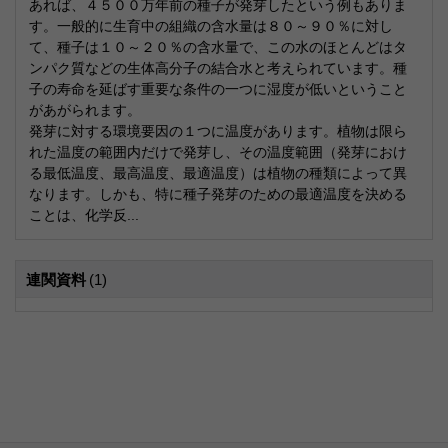
あれば、４５００万年前の種子が発芽したという例もありま
す。一般的に生育中の組織の含水量は８０～９０％に対し
て、種子は１０～２０％の含水量で、この水のほとんどはタ
ンパク質などの生体高分子の結合水と考えられています。種
子の寿命を延ばす重要な条件の一つに湿度が低いということ
があがられます。
発芽に対する環境要因の１つに温度があります。植物は限ら
れた温度の範囲内だけで発芽し、その温度範囲（発芽におけ
る最低温度、最高温度、最適温度）は植物の種類によって異
なります。しかも、特に種子発芽のための最適温度を決める
ことは、化学反...
連関資料
(1)