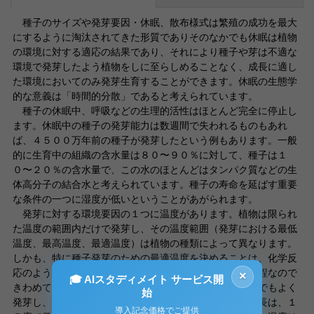
種子のサイズや発芽要因・休眠、散布様式は繁殖の成功を最大
にするように淘汰されてきた形質でありそのなかでも休眠は植物
の環境に対する適応の結果であり、それにより種子や芽は不適な
環境で発芽したよう植物をしに至らしめることなく、成長に適し
た環境においてのみ発芽生育することができます。休眠の生態学
的な意義は「時間的分散」であると考えられています。
種子の休眠中、呼吸などの生理的活性はほとんど完全に停止し
ます。休眠中の種子の発芽能力は数週間で失われるものもあれ
ば、４５００万年前の種子が発芽したという例もあります。一般
的に生育中の組織の含水量は８０〜９０％に対して、種子は１
０〜２０％の含水量で、この水のほとんどはタンパク質などの生
体高分子の結合水と考えられています。種子の寿命を延ばす重要
な条件の一つに湿度が低いということがあがられます。
発芽に対する環境要因の１つに温度があります。植物は限られ
た温度の範囲内だけで発芽し、その温度範囲（発芽における最低
温度、最高温度、最適温度）は植物の種類によって異なります。
しかも、特に種子発芽のための最適温度を決めることは、化学反
応のような比較的単純な反応と異なり、発芽は複雑な過程なので
×
🎓 AIスタディメイト サービス開
きわめて難しく、たとえばトウモロコシの種子は３５度でもよく
始
発芽し、幼根は急激に成長しますがその後の芽生えの成長は、１
導入記念価格でご提供