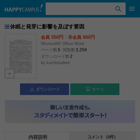
検索ワード入力
休眠と発芽に影響を及ぼす要因
550円
l
660円
会員
非会員
Microsoft® Office Word
5
3,258
ページ数
閲覧数
2
ダウンロード数
by
kochistudent
ダウンロード
カート
内容説明
コメント（0件）