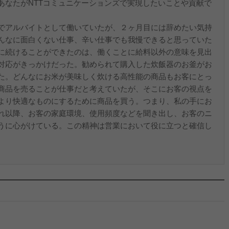
あなたがNTTコミュニケーションズで実現したいことや貢献で
でアルバイトとして働いていたが、２ヶ月目には辞めたい気持
んなに面白くない仕事、辛い仕事でも我慢できると思っていた
に続けることができたのは、働くことに給料以外の意味を見出
対応がきっかけだった。勧められて購入した炊飯器のお釜がお
た。どんなにお米が美味しく炊ける高性能の商品もお客にとっ
商品を売ることが仕事だと考えていたが、そこにお客の視点を
より快適なものにするために商品を買う。つまり、私の手にお
れ以降、お客の家庭環境、使用頻度などを聞き出し、お客のニ
うに心がけている。この精神は営業において役に立つと確信し