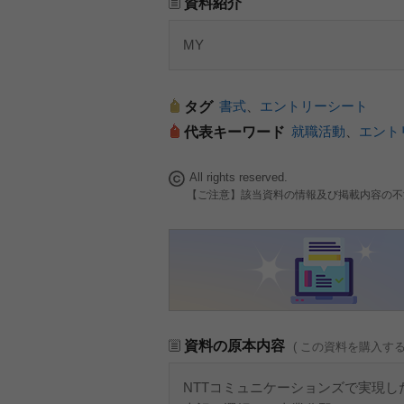
資料紹介
MY
書式
、
エントリーシート
タグ
就職活動
、
エント
代表キーワード
All rights reserved.
【ご注意】該当資料の情報及び掲載内容の不
資料の原本内容
( この資料を購入す
NTTコミュニケーションズで実現し