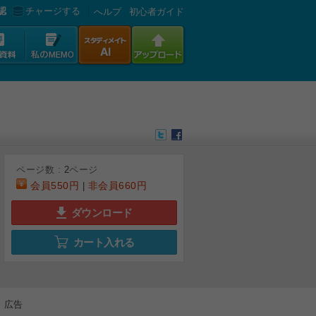
認
チャージする
へルプ
初心者ガイド
ページ数 :
2
ページ
会員
550円
非会員
660円
|
ダウンロード
カート入れる
広告