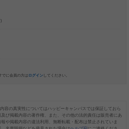
)
すでに会員の方は
ログイン
してください。
内容の真実性についてはハッピーキャンパスでは保証しておら
報及び掲載内容の著作権、また、その他の法的責任は販売者にあ
情報や掲載内容の違法利用、無断転載・配布は禁止されていま
害、名誉毀損などを発見された場合は
ヘルプ宛
にご連絡くださ