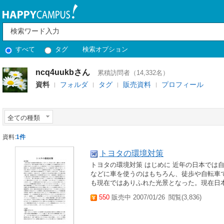
すべて
タグ
検索オプション
ncq4uukbさん
累積訪問者（14,332名）
資料
フォルダ
タグ
販売資料
プロフィール
全ての種類
資料:
1件
トヨタの環境対策
トヨタの環境対策 はじめに 近年の日本では
などに車を使うのはもちろん、徒歩や自転車
も現在ではありふれた光景となった。現在日
550
販売中 2007/01/26
閲覧(3,836)