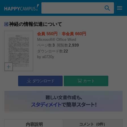
検索ワード入力
神経の情報伝達について
550円
l
660円
会員
非会員
Microsoft® Office Word
3
2,939
ページ数
閲覧数
22
ダウンロード数
by
a0720y
ダウンロード
カート
内容説明
コメント（0件）