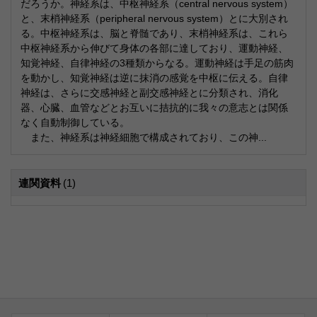
だろうか。神経系は、中枢神経系（central nervous system）
と、末梢神経系（peripheral nervous system）とに大別され
る。中枢神経系は、脳と脊髄であり、末梢神経系は、これら
中枢神経系から伸びて身体の各部に達しており、運動神経、
知覚神経、自律神経の3種類からなる。運動神経は手足の筋肉
を動かし、知覚神経は逆に抹消の感覚を中枢に伝える。自律
神経は、さらに交感神経と副交感神経とに分類され、消化
器、心臓、血管などとお互いに拮抗的に我々の意志とは関係
なく自動制御している。
また、神経系は神経細胞で構成されており、この神...
連関資料
(1)