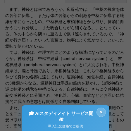
まず、神経とは何であろうか。広辞苑では、「中枢の興奮を体
の各部に伝導し、または体の各部からの刺激を中枢に伝導する繊
維が束になったもの。中枢神経と末梢神経とから成り、抹消に向
かうにつれ分岐し、また吻合しながら細くなる。」となってい
る。体の中心から隅々に至るまで張り巡らされているので、「神
経が行き届く」といった言葉は、物事によく気がつく、といった
意味で使われている。
では、神経は、生理学的にどのような構造になっているのだろ
うか。神経系は、中枢神経系（central nervous system）と、末
梢神経系（peripheral nervous system）とに大別される。中枢神
経系は、脳と脊髄であり、末梢神経系は、これら中枢神経系から
伸びて身体の各部に達しており、運動神経、知覚神経、自律神経
の3種類からなる。運動神経は手足の筋肉を動かし、知覚神経は
逆に抹消の感覚を中枢に伝える。自律神経は、さらに交感神経と
副交感神経とに分類され、消化器、心臓、血管などとお互いに拮
抗的に我々の意志とは関係なく自動制御している。
また、神経系は神経細胞で構成されており、この神経細胞のこ
×
🎓 AIスタディメイト サービス開
とをニューロンという。細胞とは、外界からの情報を刺激として
始
受け取り、それに応答し、種々の生理学的変化を引き起こすもの
で、高等生物では情報の総合・分析の場が脳の神経回路網
導入記念価格でご提供