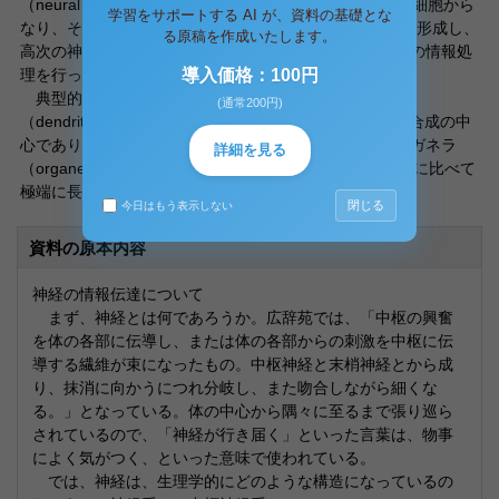
（neural network）である。人の脳は、10 個以上の神経細胞から
学習をサポートする AI が、資料の基礎とな
なり、その10 倍以上もの細胞間連絡により神経回路網を形成し、
る原稿を作成いたします。
高次の神経活動（意識、記憶、情動、心理的活動等）での情報処
理を行っている。
導入価格：100円
典型的な神経細胞は、細胞体（cell body）、樹状突起
(通常200円)
（dendrite）、軸索（axon）から成る。細胞体は物質生合成の中
心であり、一般の動物細胞体で見られるのと同様のオルガネラ
詳細を見る
（organella）から成っているが、形態学的には他の細胞に比べて
極端に長い。
閉じる
今日はもう表示しない
資料の原本内容
神経の情報伝達について
まず、神経とは何であろうか。広辞苑では、「中枢の興奮
を体の各部に伝導し、または体の各部からの刺激を中枢に伝
導する繊維が束になったもの。中枢神経と末梢神経とから成
り、抹消に向かうにつれ分岐し、また吻合しながら細くな
る。」となっている。体の中心から隅々に至るまで張り巡ら
されているので、「神経が行き届く」といった言葉は、物事
によく気がつく、といった意味で使われている。
では、神経は、生理学的にどのような構造になっているの