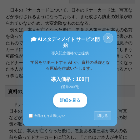
日本のドナーカードについて、日本のドナーカードは、写真な
どが添付されるようになっておらず、また改ざん防止の対策が取
られていないため、大変危険なものになる。
例えば、本人が亡くなった後に、悪意ある第三者が本人の名前
を偽ってドナーカードに記入し、「これはご本人が生前に書かれ
×
🎓 AIスタディメイト サービス開
たものです。」と言って提出したらどうなるだろうか？最悪その
始
カードに書かれたとおりに臓器が勝手に他人に移植されてしまう
導入記念価格でご提供
可能性がある。また、他の例として、生前本人が書いて持ってい
学習をサポートする AI が、資料の基礎とな
たドナーカードを手に入れ、内容を改ざんすることで、亡くなっ
る原稿を作成いたします。
た本人が提供する意思の無かった臓器まで勝手に移植されるとい
う事も起こりかねない。
導入価格：100円
(通常200円)
資料の原本内容
詳細を見る
ドナーカードについて
日本のドナーカードについて、日本のドナーカードは、写真
閉じる
今日はもう表示しない
などが添付されるようになっておらず、また改ざん防止の対
策が取られていないため、大変危険なものになる。
例えば、本人が亡くなった後に、悪意ある第三者が本人の名
前を偽ってドナーカードに記入し、「これはご本人が生前に