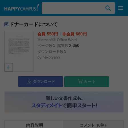
検索ワード入力
ドナーカードについて
550円
l
660円
会員
非会員
Microsoft® Office Word
1
2,350
ページ数
閲覧数
1
ダウンロード数
by
nekotyann
ダウンロード
カート
内容説明
コメント（0件）