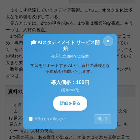
ますます発達していくメディア芸術。これに、オタク文化は多
大なる影響を及ぼしている。
見方としては、2つの視点がある。1つ目は商業的な視点。もう
一つは、人材の視点。
1つ目の視点。ある傑作が出ると、オタクはそれを真剣に見つ
×
🎓 AIスタディメイト サービス開
め、専門的な意気までそれを自分の中で分析して噛み砕いてい
始
く。それだけ、1つ1つの作品に対する思い入れが強いということ
の現われなのだが、その表われは作品そのものを盛り上げていく
導入記念価格でご提供
大きな要因となっている。
学習をサポートする AI が、資料の基礎とな
数年前に社会現象になった庵野秀明監督の新世紀エヴァンゲリ
る原稿を作成いたします。
オンは、将にオタク文化が盛り上げた産物である。
導入価格：100円
(通常200円)
資料の原本内容
詳細を見る
オタク文化がメディア芸術に与える影響について
ますます発達していくメディア芸術。これに、オタク文化
は多大なる影響を及ぼしている。
閉じる
今日はもう表示しない
見方としては、2つの視点がある。1つ目は商業的な視点。も
う一つは、人材の視点。
1つ目の視点。ある傑作が出ると、オタクはそれを真剣に見つ