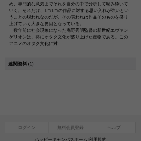
め、専門的な意気までそれを自分の中で分析して噛み砕いて
いく。それだけ、1つ1つの作品に対する思い入れが強いとい
うことの現われなのだが、その表われは作品そのものを盛り
上げていく大きな要因となっている。
数年前に社会現象になった庵野秀明監督の新世紀エヴァン
ゲリオンは、将にオタク文化が盛り上げた産物である。この
アニメのオタク文化に対...
連関資料
(1)
ログイン
無料会員登録
ヘルプ
ハッピーキャンパスホーム
|
利用規約