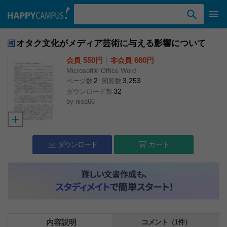
検索ワード入力
オタク文化がメディア芸術に与える影響について
550円
l
660円
会員
非会員
Microsoft® Office Word
2
3,253
ページ数
閲覧数
32
ダウンロード数
by
niea66
ダウンロード
カート
内容説明
コメント（1件）