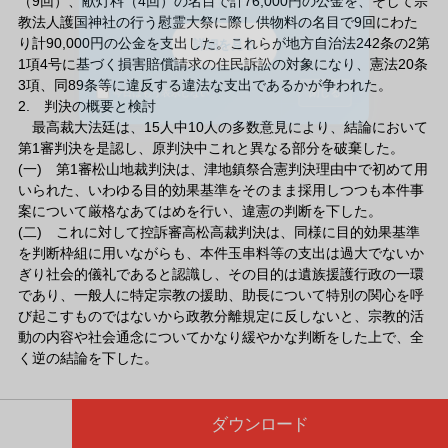
（9回）、献灯料（4回）の名目で計76,000円の公金を、そして宗
(通常200円)
教法人護国神社の行う慰霊大祭に際し供物料の名目で9回にわた
り計90,000円の公金を支出した。これらが地方自治法242条の2第
詳細を見る
1項4号に基づく損害賠償請求の住民訴訟の対象になり、憲法20条
3項、同89条等に違反する違法な支出であるかが争われた。
閉じる
今日はもう表示しない
2. 判決の概要と検討
最高裁大法廷は、15人中10人の多数意見により、結論において
第1審判決を是認し、原判決中これと異なる部分を破棄した。
(一) 第1審松山地裁判決は、津地鎮祭合憲判決理由中で初めて用
いられた、いわゆる目的効果基準をそのまま採用しつつも本件事
案について厳格なあてはめを行い、違憲の判断を下した。
(二) これに対して控訴審高松高裁判決は、同様に目的効果基準
を判断枠組に用いながらも、本件玉串料等の支出は過大でないか
ぎり社会的儀礼であると認識し、その目的は遺族援護行政の一環
であり、一般人に特定宗教の援助、助長について特別の関心を呼
び起こすものではないから政教分離規定に反しないと、宗教的活
動の内容や社会通念についてかなり緩やかな判断をした上で、全
く逆の結論を下した。
ダウンロード
資料の原本内容