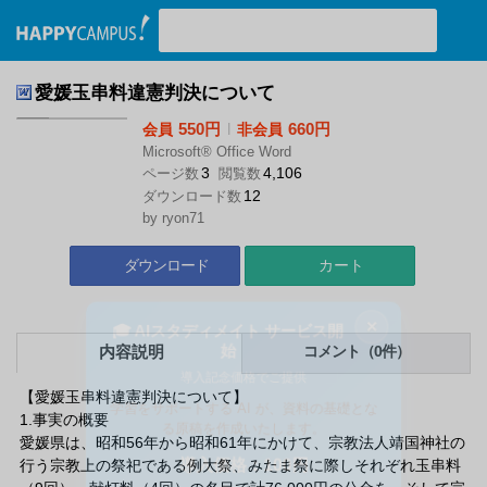
検索ワード入力
愛媛玉串料違憲判決について
550円
l
660円
会員
非会員
Microsoft® Office Word
3
4,106
ページ数
閲覧数
12
ダウンロード数
by
ryon71
ダウンロード
カート
×
🎓 AIスタディメイト サービス開
内容説明
コメント（0件）
始
導入記念価格でご提供
【愛媛玉串料違憲判決について】
学習をサポートする AI が、資料の基礎とな
1.事実の概要
る原稿を作成いたします。
愛媛県は、昭和56年から昭和61年にかけて、宗教法人靖国神社の
行う宗教上の祭祀である例大祭、みたま祭に際しそれぞれ玉串料
導入価格：100円