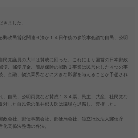
だきました。
る郵政民営化関連６法が１４日午後の参院本会議で自民、公明
。
自民党議員の大半は賛成に回った。これにより国営の日本郵政
郵便、郵便貯金、簡易保険の郵政３事業は民営化した４つの事
後、金融、物流業界などに大きな影響を与えることが予想され
れ、自民、公明両党など賛成１３４票、民主、共産、社民党な
反対した自民党の亀井郁夫氏は議場を退席し、棄権した。
郵政会社、郵便事業会社、郵便局会社、独立行政法人郵便貯
営化関係法整備の各法。