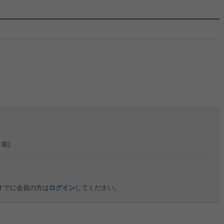
月前)
すでに会員の方は
ログイン
してください。