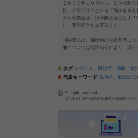
２００７年１０月から、日本郵政公
社」の下に設立される「郵便事業会
の４事業会社。日本郵政会社は１７
し、完全民営化を実現する。
同関連法は、郵便局の設置基準につ
地については総務省令により、現行
レポート
、
政治学
、
郵政
、
政
タグ
政治学
、
郵政民営
代表キーワード
All rights reserved.
【ご注意】該当資料の情報及び掲載内容の不