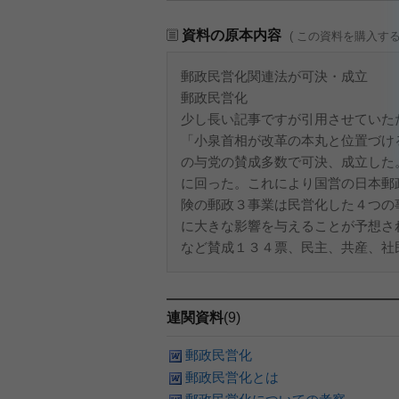
資料の原本内容
( この資料を購入す
郵政民営化関連法が可決・成立
郵政民営化
少し長い記事ですが引用させていた
「小泉首相が改革の本丸と位置づけ
の与党の賛成多数で可決、成立した
に回った。これにより国営の日本郵
険の郵政３事業は民営化した４つの
に大きな影響を与えることが予想さ
など賛成１３４票、民主、共産、社民
連関資料
(9)
郵政民営化
郵政民営化とは