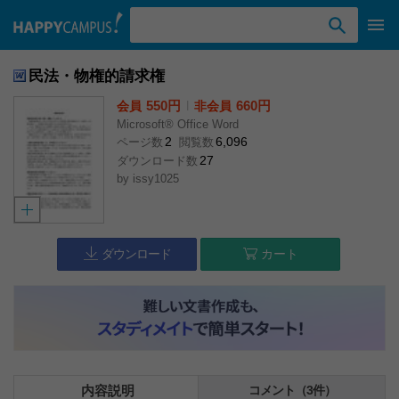
検索ワード入力
民法・物権的請求権
550円
l
660円
会員
非会員
Microsoft® Office Word
2
6,096
ページ数
閲覧数
27
ダウンロード数
by
issy1025
ダウンロード
カート
内容説明
コメント（3件）