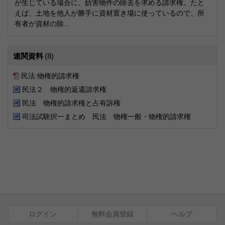
が生じている場合に、妨害物件の除去を求める請求権。たと
えば、土地を他人が勝手に資材置き場に使っているので、所
有者が資材の除...
連関資料
(8)
民法:物権的請求権
民法２ 物権的返還請求権
民法 物権的請求権と占有訴権
司法試験択一まとめ 民法 物権一般・物権的請求権
ログイン
無料会員登録
ヘルプ