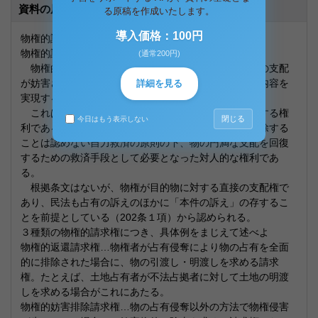
資料の原本内容
る原稿を作成いたします。
導入価格：100円
物権的請求権
物権的請求権の定義・趣旨・根拠について述べよ
(通常200円)
物権的請求権とは、他人の不当な干渉により所有権の支配
が妨害されている場合に、妨害を排除して、所有権の内容を
詳細を見る
実現するための救済手段である。
これは、物権が物に対する直接的・排他的な支配をする権
閉じる
今日はもう表示しない
利であるが、法に訴えることなく自力でその妨害を排除する
ことは認めない自力救済の原則の下、物の円満な支配を回復
するための救済手段として必要となった対人的な権利であ
る。
根拠条文はないが、物権が目的物に対する直接の支配権で
あり、民法も占有の訴えのほかに「本件の訴え」の存するこ
とを前提としている（202条１項）から認められる。
３種類の物権的請求権につき、具体例をまじえて述べよ
物権的返還請求権…物権者が占有侵奪により物の占有を全面
的に排除された場合に、物の引渡し・明渡しを求める請求
権。たとえば、土地占有者が不法占拠者に対して土地の明渡
しを求める場合がこれにあたる。
物権的妨害排除請求権…物の占有侵奪以外の方法で物権侵害