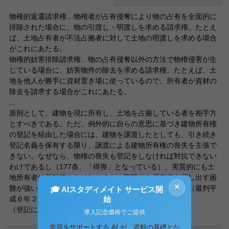
物権的返還請求権…物権者が占有侵奪により物の占有を全面的に
排除された場合に、物の引渡し・明渡しを求める請求権。たとえ
ば、土地占有者が不法占拠者に対して土地の明渡しを求める場合
がこれにあたる。
物権的妨害排除請求権…物の占有侵奪以外の方法で物権侵害が生
じている場合に、妨害物件の除去を求める請求権。たとえば、土
地を他人が勝手に資材置き場に使っているので、所有者が資材の
除去を請求する場合がこれにあたる。
...
原則として、建物を現に所有し、土地を占拠している者を相手方
とすべきである。ただ、例外的に自らの意思に基づき建物所有権
の登記を経由した場合には、建物を譲渡したとしても、引き続き
登記名義を保有する限り、譲渡による建物所有権の喪失を主張で
きない。なぜなら、物権の喪失も登記をしなければ対抗できない
わけであるし（177条、「得喪」となっている）、実質的にも土
地所有者は登記簿からは知りえない実質的な所有者を探し出す困
×
難が強いられ、訴えを起こせないとなると不合理である（最判平
🎓 AIスタディメイト サービス開
始
成６年２月８日）。
（登記には義務免脱要件があることになる）
導入記念価格でご提供
学習をサポートする AI が、資料の基礎とな