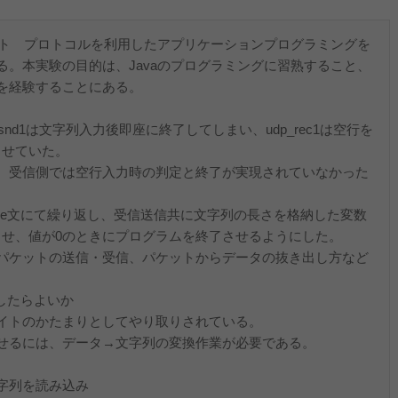
ット プロトコルを利用したアプリケーションプログラミングを
。本実験の目的は、Javaのプログラミングに習熟すること、
を経験することにある。
nd1は文字列入力後即座に終了してしまい、udp_rec1は空行を
させていた。
、受信側では空行入力時の判定と終了が実現されていなかった
ile文にて繰り返し、受信送信共に文字列の長さを格納した変数
判定させ、値が0のときにプログラムを終了させるようにした。
パケットの送信・受信、パケットからデータの抜き出し方など
したらよいか
イトのかたまりとしてやり取りされている。
せるには、データ→文字列の変換作業が必要である。
; で文字列を読み込み