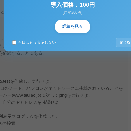
導入価格：100円
ると、テキストデータがみえます。 )
(通常200円)
詳細を見る
ット プロトコルを利用したアプリケーションプログラミングを
今日はもう表示しない
閉じる
。本実験の目的は、Javaのプログラミングに習熟すること、
を経験することにある。
ムtestを作成し、実行せよ。
て、各自のノート、パソコンがネットワークに接続されていることを
www.teu.ac.jp)に対してpingを実行せよ。
して、自分のIPアドレスを確認せよ
表示プログラムを作成した。
スの検索