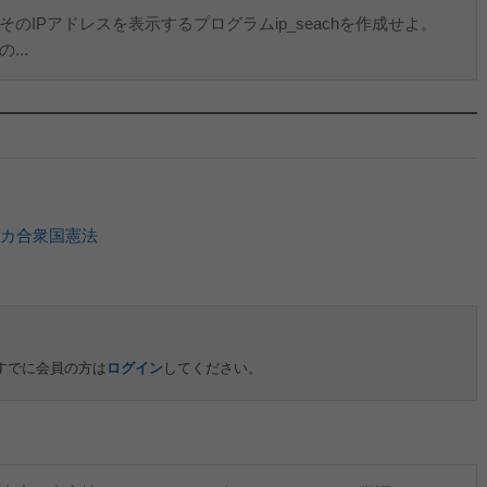
IPアドレスを表示するプログラムip_seachを作成せよ。
..
カ合衆国憲法
すでに会員の方は
ログイン
してください。