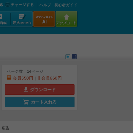
認
チャージする
へルプ
初心者ガイド
ページ数 :
14
ページ
会員
550円
非会員
660円
|
ダウンロード
カート入れる
6
7
8
9
広告