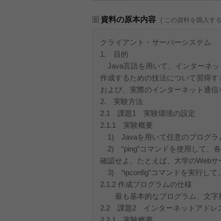
資料の原本内容
( この資料を購入す
クライアント・サーバーシステム
1. 目的
Java言語を用いて、インターネ
作成するための技法について習得する
および、実際のインターネット通信
2. 実験方法
2.1 課題1 実験環境の設定
2.1.1 実験概要
1) Javaを用いて任意のプログラ
2) “ping”コマンドを使用し
確認せよ。たとえば、大学のWebサーバー(
3) “ipconfig”コマンドを実行
2.1.2 作成プログラムの仕様
最も基本的なプログラム、文字列
2.2 課題2 インターネットアドレ
2.2.1 実験概要