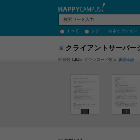
すべて
タグ
検索オプション
クライアントサーバー
閲覧数
1,835
ダウンロード数
5
履歴確認
1
2