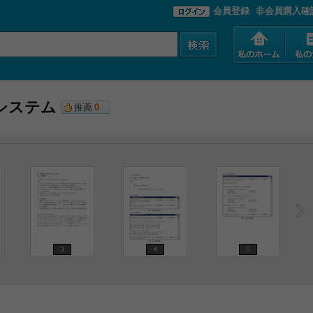
会員登録
非会員購入確
システム
推薦
0
3
4
5