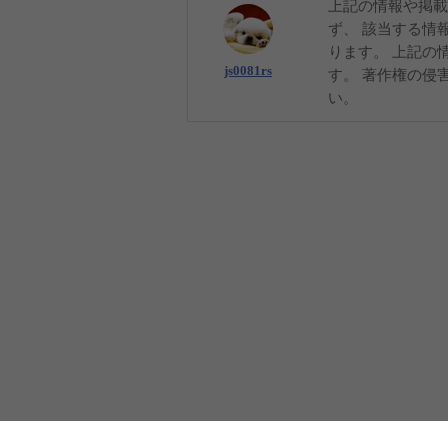
上記の情報や掲載
ず、 該当する情
ります。 上記の
js0081rs
す。 著作権の侵
い。