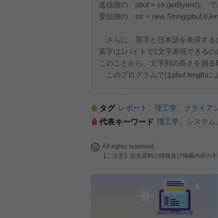
送信側の pbuf = str.getBytes(
受信側の str = new String(pbu
さらに、英字と日本語を表現する
英字は1バイトで1文字表現できるの
このことから、文字列の長さを測る
このプログラムではpbuf.leng
レポート
、
理工学
、
クライア
タグ
理工学
、
システム
代表キーワード
All rights reserved.
【ご注意】該当資料の情報及び掲載内容の不