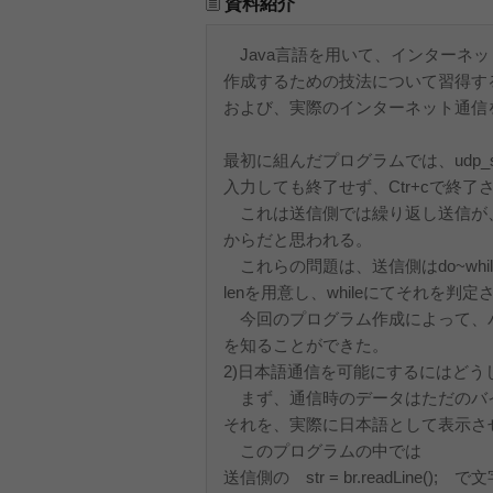
資料紹介
Java言語を用いて、インターネ
作成するための技法について習得する
および、実際のインターネット通信
最初に組んだプログラムでは、udp_s
入力しても終了せず、Ctr+cで終了
これは送信側では繰り返し送信が
からだと思われる。
これらの問題は、送信側はdo~wh
lenを用意し、whileにてそれを
今回のプログラム作成によって、
を知ることができた。
2)日本語通信を可能にするにはどう
まず、通信時のデータはただのバ
それを、実際に日本語として表示さ
このプログラムの中では
送信側の str = br.readLine()