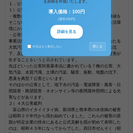
る原稿を作成いたします。
１．公害の成立
１）公害の定義として２つ書かれています。
導入価格：100円
・複数の人々の結果が累積し複合して公共資源の共用価値を
(通常200円)
そこない、これによって不特定多数の人々の健康又は生活環
境にかかる被害を生ずること
詳細を見る
・公害対策基本法第２条１項
事業活動その他の人の活動によって生ずる相当範囲にわたる
閉じる
大気汚染、水質汚濁、土壌の汚染、騒音、振動、地盤の沈
今日はもう表示しない
下、及び悪臭によって、人の健康又は生活環境に係る被害が
生ずることをいうと示されています。
先ほどいった公害対策基本法に書かれている７種の公害、大
気汚染、水質汚濁、土壌の汚染、騒音、振動、地盤の沈下、
悪臭を典型７公害といいます。
そのほかの公害として、地下水の汚染・電波障害・風害・日
照阻害・眺望阻害・ネオンサイン等の夜間屋外照明による光
害などがあります。
２）４大公害裁判
富山県のイタイイタイ病、新潟県と熊本県の水俣病の被害
は昭和２０年代から現れ始めていました。これらの被害の原
因が特定企業の排水にあると公式見解を国が初めて表明した
のは、昭和４３年になってからでした。四日市ぜんそく（昭