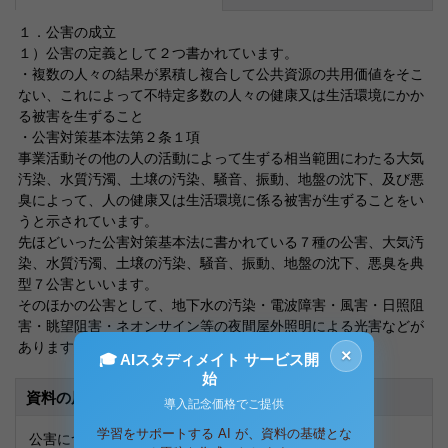
１．公害の成立
１）公害の定義として２つ書かれています。
・複数の人々の結果が累積し複合して公共資源の共用価値をそこ
ない、これによって不特定多数の人々の健康又は生活環境にかか
る被害を生ずること
・公害対策基本法第２条１項
事業活動その他の人の活動によって生ずる相当範囲にわたる大気
汚染、水質汚濁、土壌の汚染、騒音、振動、地盤の沈下、及び悪
臭によって、人の健康又は生活環境に係る被害が生ずることをい
うと示されています。
先ほどいった公害対策基本法に書かれている７種の公害、大気汚
染、水質汚濁、土壌の汚染、騒音、振動、地盤の沈下、悪臭を典
型７公害といいます。
そのほかの公害として、地下水の汚染・電波障害・風害・日照阻
害・眺望阻害・ネオンサイン等の夜間屋外照明による光害などが
あります。
×
🎓 AIスタディメイト サービス開
始
資料の原本内容
導入記念価格でご提供
学習をサポートする AI が、資料の基礎とな
公害について