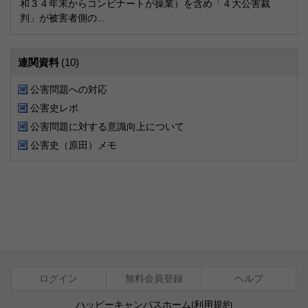
和３４年末からコンビナートが操業）を含め「４大公害裁
判」が被害者側の...
連関資料
(10)
公害問題への対応
公害史レポ
公害問題に対する意識向上について
公害史（原田）メモ
ログイン
無料会員登録
ヘルプ
ハッピーキャンパスホーム
|
利用規約