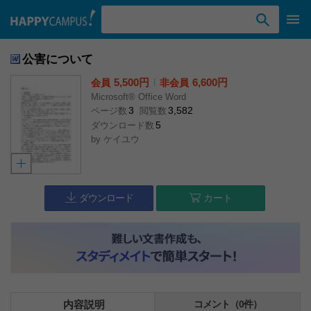
検索ワード入力
公害について
5,500円
l
6,600円
会員
非会員
Microsoft® Office Word
3
3,582
ページ数
閲覧数
5
ダウンロード数
by
ケイユウ
ダウンロード
カート
内容説明
コメント（0件）