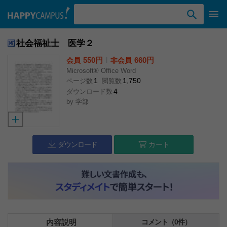
検索ワード入力
社会福祉士 医学２
550円
l
660円
会員
非会員
Microsoft® Office Word
1
1,750
ページ数
閲覧数
4
ダウンロード数
by
学部
ダウンロード
カート
内容説明
コメント（0件）