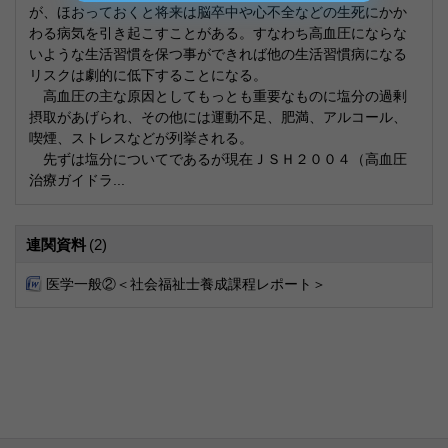
が、ほおっておくと将来は脳卒中や心不全などの生死にかか
わる病気を引き起こすことがある。すなわち高血圧にならな
いような生活習慣を保つ事ができれば他の生活習慣病になる
リスクは劇的に低下することになる。
高血圧の主な原因としてもっとも重要なものに塩分の過剰
摂取があげられ、その他には運動不足、肥満、アルコール、
喫煙、ストレスなどが列挙される。
先ずは塩分についてであるが現在ＪＳＨ２００４（高血圧
治療ガイドラ...
連関資料
(2)
医学一般②＜社会福祉士養成課程レポート＞