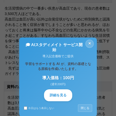
生活習慣病の中で一番多い疾患が高血圧であり、現在の患者数は
3,500万人ほどである。
高血圧は血圧が高い以外は自覚症状がないために特別病気と認識
されること無く症状が進でしまうことが多いと思われるが、ほお
っておくと将来は脳卒中や心不全などの生死にかかわる病気を引
き起こすことがある。すなわち高血圧にならないような生活習慣
を保つ事ができれば他の生活習慣病になるリスクは劇的に低下す
×
🎓 AIスタディメイト サービス開
ることになる。
始
高血圧の主な原因としてもっとも重要なものに塩分の過剰摂取
導入記念価格でご提供
があげられ、その他には運動不足、肥満、アルコール、喫煙、ス
トレスなどが列挙される。
学習をサポートする AI が、資料の基礎とな
先ずは塩分についてであるが現在ＪＳＨ２００４（高血圧治療
る原稿を作成いたします。
ガイドラ
導入価格：100円
(通常200円)
資料の原本内容
詳細を見る
生活習慣病の中で一番多い疾患が高血圧であり、現在の患者
数は3,500万人ほどである。
高血圧は血圧が高い以外は自覚症状がないために特別病気と
閉じる
今日はもう表示しない
認識されること無く症状が進でしまうことが多いと思われる