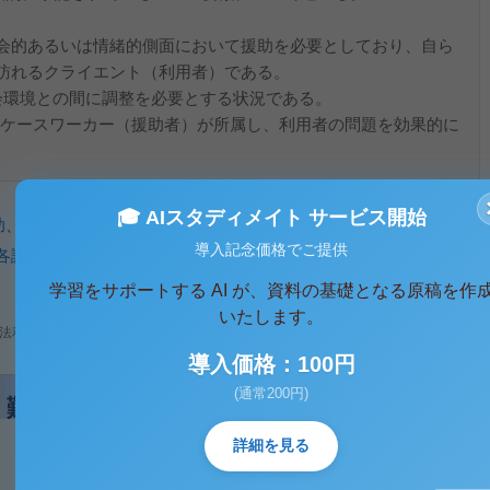
の社会的あるいは情緒的側面において援助を必要としており、自ら
訪れるクライエント（利用者）である。
社会環境との間に調整を必要とする状況である。
てのケースワーカー（援助者）が所属し、利用者の問題を効果的に
。
🎓 AIスタディメイト サービス開始
助
、
福祉
導入記念価格でご提供
各論
、
理論と内容
学習をサポートする AI が、資料の基礎となる原稿を作
いたします。
法利用、無断転載・配布は著作権法違反となります。
導入価格：100円
(通常200円)
詳細を見る