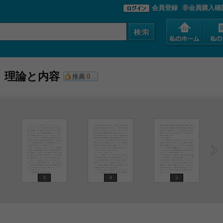
会員登録
非会員購入確
 理論と内容
推薦
0
3
4
5