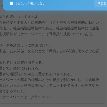
今日はもう表示しない
閉じる
ると、テキストデータがみえます。 )
論と内容について述べよ。
スを必要とする人々に援助を行うことを社会福祉援助活動とい
方法が、社会福祉援助技術である。社会福祉援助技術には直接
別援助技術（ケースワーク）は直接援助技術の一つである。
ワークを次のように理論づけた。
家族・友人関係・文化などの「環境」との関係に働きかける調
応じて行う調整作用である。
通して計画的に行われる。
用者の適応能力の向上に置かれるべきである。
ースワークの基本的枠組みとその視点を明らかにし、問題解決
努力といった人格的な感化だけでは不十分であり、心理学やそ
要であるとした。
ケースワークは、クライエント...