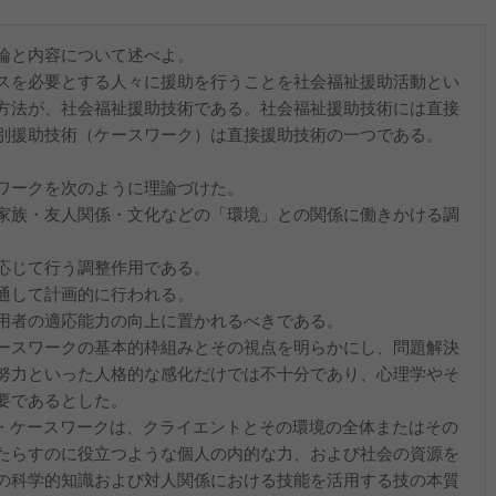
論と内容について述べよ。
スを必要とする人々に援助を行うことを社会福祉援助活動とい
方法が、社会福祉援助技術である。社会福祉援助技術には直接
別援助技術（ケースワーク）は直接援助技術の一つである。
ワークを次のように理論づけた。
家族・友人関係・文化などの「環境」との関係に働きかける調
応じて行う調整作用である。
通して計画的に行われる。
用者の適応能力の向上に置かれるべきである。
ースワークの基本的枠組みとその視点を明らかにし、問題解決
努力といった人格的な感化だけでは不十分であり、心理学やそ
要であるとした。
・ケースワークは、クライエントとその環境の全体またはその
たらすのに役立つような個人の内的な力、および社会の資源を
の科学的知識および対人関係における技能を活用する技の本質