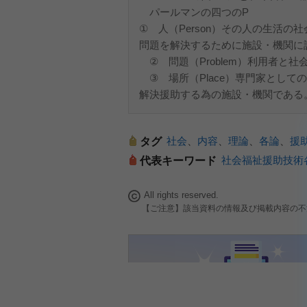
パールマンの四つのP
① 人（Person）その人の生活
問題を解決するために施設・機関に
② 問題（Problem）利用者と
③ 場所（Place）専門家とし
解決援助する為の施設・機関である
社会
、
内容
、
理論
、
各論
、
援
タグ
社会福祉援助技術
代表キーワード
All rights reserved.
【ご注意】該当資料の情報及び掲載内容の不