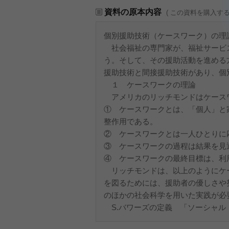
資料の原本内容
( この資料を購入す
個別援助技術（ケースワーク）の理
社会福祉の専門家が、福祉サービ
う。そして、その援助活動を進める
援助技術と間接援助技術があり、個
１ ケースワークの理論
アメリカのリッチモンドはケース
① ケースワークとは、「個人」と
整作用である。
② ケースワークとは一人ひとりに
③ ケースワークの過程は結果を見
④ ケースワークの最終目標は、利
リッチモンドは、以上のようにケ
を図るためには、援助者の優しさや
のほかの社会科学を用いた実践が必
S.バワーズの定義 「ソーシャル・