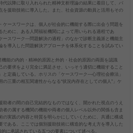
時代以降に取り入れられた精神文析理論の結果に着目して、パ
点を援助技術に導入した。また、社会資源の動員と活用もその
ル・ケースワークは、個人が社会的に機能する際に出会う問題を
るために、ある人間福祉機関によって用いられる過程であ
ケースワーク―問題解決の過程」のなかで診断主義派と機能主
論を導入した問題解決アプローチを体系化することを試みてい
「逆機能の内的・精神的原因と外的・社会的原因の両面を認識
己の要求をより完全に満足させ、いっそう適切に機能すること
」と定義している。ホリスの「ケースワーク―心理社会療法」
用の三重の相互関連性からなる“状況内存在としての個人”」ケ
援助者の間の自己完結的なものではなく、開かれた視点のうえ
助者の属する機関の機能や両者の個人レベル以外の関係も含ま
術の実践の内容と特質を明らかにしていくために、共通に構成
要である。ここでは個別援助技術に構造的な考え方を導入した
般的に承認されている五つの要素について述べる。