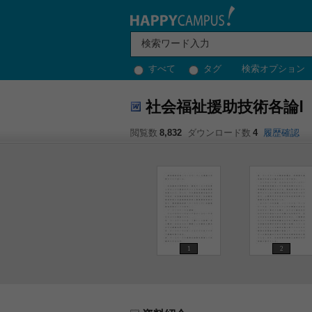
すべて
タグ
検索オプション
社会福祉援助技術各論Ⅰ
閲覧数
8,832
ダウンロード数
4
履歴確認
1
2