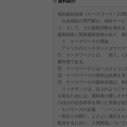
資料紹介
個別援助技術（ケースワーク）の理
社会福祉の専門家が、福祉サービ
う。そして、その援助活動を進める
援助技術と間接援助技術があり、個
１ ケースワークの理論
アメリカのリッチモンドはケース
① ケースワークとは、「個人」と
整作用である。
② ケースワークとは一人ひとりに
③ ケースワークの過程は結果を見
④ ケースワークの最終目標は、利
リッチモンドは、以上のようにケ
を図るためには、援助者の優しさや
のほかの社会科学を用いた実践が必
S.バワーズの定義 「ソーシャル
一部分との間に、よりよい適応をも
動員するために、人間関係について