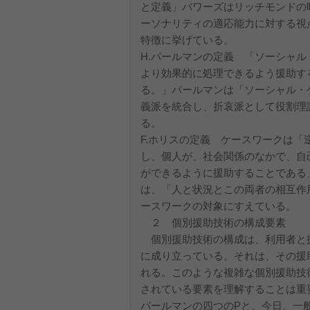
と定義」バワーズはリッチモンドの
ーソナリティの適応能力に対する視
特徴に挙げている。
H.パールマンの定義 「ソーシャ
より効果的に処理できるよう援助す
る。」パールマンは「ソーシャル・
義派を統合し、折哀派として役割理
る。
F.ホリスの定義 ケースワークは
し、個人が、社会関係のなかで、自
ができるように援助することである
は、「人と状況とこの両者の相互作
ースワークの対象にすえている。
２ 個別援助技術の構成要素
個別援助技術の構成は、利用者と
に成り立っている。それは、その援
れる。このような複雑な個別援助技
されている要素を理解することは重
パールマンの四つのPと、今日、一