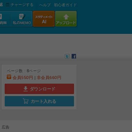
認
チャージする
へルプ
初心者ガイド
ページ数 :
8
ページ
会員
550円
非会員
660円
|
ダウンロード
カート入れる
6
7
8
広告