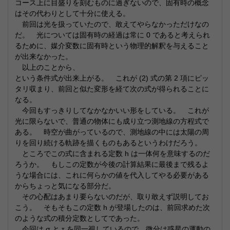
コース上に目盛りを刻むものに過ぎないので、固有時の概念
はその代わりとして十分に使える。
前回は光を扱っていたので、敢えてやらなかっただけなの
だ。 光については固有時の経過は常に 0 であると考えられ
るために、媒介変数に固有時という物理的解釈を与えること
が出来なかった。
以上のことから、
という条件式が出来上がる。 これが (2) 式の第 2 項にピッ
タリ収まり、前回と似た変形を経て次の式が得られることに
なる。
今回もすっきりしてなかなかいい形をしている。 これが
光に限らないで、普通の物体にも成り立つ測地線の方程式で
ある。 時空が曲がっているので、測地線の中には太陽の周
りを回り続ける軌跡を描くものもあるというわけだろう。
ところでこの式に含まれる定数 h は一体何を意味するのだ
ろうか。 もしこの定数が今後の計算結果に最後まで残るよ
うな場合には、これに何らかの値を代入してやる必要がある
からちょっと気になる部分だ。
その心配はあまり要らないのだが、取り敢えず説明してお
こう。 そもそもこの定数 h が登場したのは、前回求めた次
のような式の積分定数としてであった。
今回は σ と τ を同一視しているので、微分は惑星の運動の