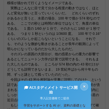
模様が描かれて行くようなイメージである。
実際はこんなに目で見て分かる程度の動きではなく、ほと
んど変化が無いと言っていいくらいだ。 どれくらいのずれ
があるかと言うと、水星の場合、100 年で僅か 574 秒なので
ある。 ここでの秒とは時間の単位ではなくて、角度の単位
である。 1 度の 1/60 が 1 分で、そのさらに 1/60 が 1 秒で
ある。 つまり 1 秒というのは 1/3600 度。 100 年で 0.16°
くらいのズレしか起こらないということになる。 それで
も、そのような微妙な動きがあることが長年の観測によって
明らかになっているのだから大したものだ。
そのズレの原因の大部分が、他の惑星からの重力の影響で
あるとしてニュートン力学の計算で説明できる。 それもま
た大したものである。 ところが 574 秒の内の 43 秒だけが
どうしても説明できないまま、 19 世紀半ばから何十年もの
間、ずっと謎として残っていたのだった。
今回はその 43 秒を相対論が見事に説明してのけた、という
話である。 この 43 秒という値には ±0.5 秒程度の誤差が含
×
🎓 AIスタディメイト サービス開
まれると見積もられているが、相対論の計算はその範囲内に
始
しっかりと収まったのである。 つまり今のところ、水星の
導入記念価格でご提供
近日点移動の謎は、もう謎ではなくなっているわけだ。
もし相対論のぼろを見付けたいならもっと精度を上げて確
学習をサポートする AI が、資料の基礎とな