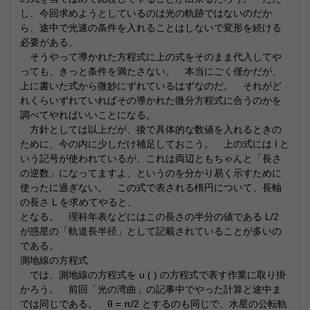
し、今回求めようとしているのは光の軌跡ではないのだか
ら、途中で光速の条件を入れることはしないで変形を続ける
必要がある。
そうやって導かれた方程式に上の式をそのまま代入してや
っても、きっと条件を満たさない。 本当にごく僅かだが、
上に書いた式から微妙にずれているはずなのだ。 それがど
れくらいずれていればその導かれた微分方程式に合うのかを
調べてやればいいことになる。
方針としては以上だが、後で具体的な数値を入れるときの
ために、今の内に少しだけ補足しておこう。 上の式には l と
いう記号が使われているが、これは両辺ともちゃんと「長さ
の逆数」になってますよ、というのを分かり易く示すために
使ったに過ぎない。 この式で表される楕円について、長軸
の長さ L を求めてやると、
となる。 理科年表などにはこの長さの半分の値である L/2
が惑星の「軌道長半径」として記載されていることが多いの
である。
測地線の方程式
では、測地線の方程式を u ( ) の方程式で表す作業に取り掛
かろう。 前回「光の湾曲」の記事中でやった計算と途中ま
では同じである。 θ = π/2 とするのも同じで、水星の公転軌