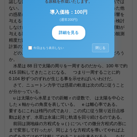
認しなければならないだろうが、そんな簡単に出来る話では
る原稿を作成いたします。
ない。 ニュートン力学による影響を算出するのに使った他
導入価格：100円
の惑星の数値の妥当性も検証しなくてはならないし、影響を
(通常200円)
与えるものが本当に他にもないのか、あらゆる可能性を検討
しなければならない。 最近では銀河内での太陽系の運動が
詳細を見る
与える影響まで調べられているようだ。 水星の運動の観測
精度だけを上げさえすれば済むわけではない。
計算の方針
閉じる
今日はもう表示しない
どのように考えて計算するのが最も分かり易くて楽だろう
か。
水星は 88 日で太陽の周りを一周するのだから、100 年で約
415 回転してきたことになる。 つまり一周するごとに約
0.104 秒ずつのずれが生じる事を示せればいいわけだ。
さて、ニュートン力学では惑星の軌道は次の式に従うこと
が分かっている。
u は太陽から水星までの距離 r の逆数で、 は太陽を中心と
した x 軸からの角度を表している。 e は離心率である。
要するにこれは楕円の式であり、この式に従う限り近日点移
動は起きず、水星は永遠に同じ軌道を回り続けるのである。
前回は測地線の方程式を u ( ) についての微分方程式の形に
まで変形して行ったが、同じような方程式を導いてやれば上
の式を当てはめて比較してやることが出来るだろう。 ただ