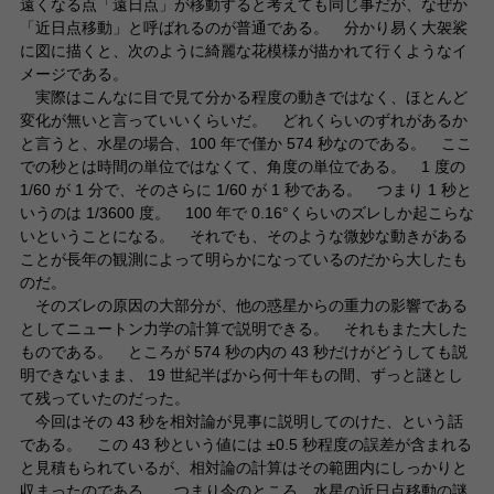
遠くなる点「遠日点」が移動すると考えても同じ事だが、なぜか
「近日点移動」と呼ばれるのが普通である。 分かり易く大袈裟
に図に描くと、次のように綺麗な花模様が描かれて行くようなイ
メージである。
実際はこんなに目で見て分かる程度の動きではなく、ほとんど
変化が無いと言っていいくらいだ。 どれくらいのずれがあるか
と言うと、水星の場合、100 年で僅か 574 秒なのである。 ここ
での秒とは時間の単位ではなくて、角度の単位である。 1 度の
1/60 が 1 分で、そのさらに 1/60 が 1 秒である。 つまり 1 秒と
いうのは 1/3600 度。 100 年で 0.16°くらいのズレしか起こらな
いということになる。 それでも、そのような微妙な動きがある
ことが長年の観測によって明らかになっているのだから大したも
のだ。
そのズレの原因の大部分が、他の惑星からの重力の影響である
としてニュートン力学の計算で説明できる。 それもまた大した
ものである。 ところが 574 秒の内の 43 秒だけがどうしても説
明できないまま、 19 世紀半ばから何十年もの間、ずっと謎とし
て残っていたのだった。
今回はその 43 秒を相対論が見事に説明してのけた、という話
である。 この 43 秒という値には ±0.5 秒程度の誤差が含まれる
と見積もられているが、相対論の計算はその範囲内にしっかりと
収まったのである。 つまり今のところ、水星の近日点移動の謎