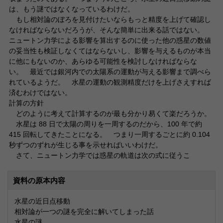
は、もう謎ではなくなっているわけだ。
もし相対論のぼろを見付けたいならもっと精度を上げて確認し
なければならないだろうが、そんな簡単に出来る話ではない。
ニュートン力学による影響を算出するのに使った他の惑星の数値
の妥当性も検証しなくてはならないし、影響を与えるものが本当
に他にもないのか、あらゆる可能性を検討しなければならな
い。 最近では銀河内での太陽系の運動が与える影響まで調べら
れているようだ。 水星の運動の観測精度だけを上げさえすれば
済むわけではない。
計算の方針
どのように考えて計算するのが最も分かり易くて楽だろうか。
水星は 88 日で太陽の周りを一周するのだから、100 年で約
415 回転してきたことになる。 つまり一周するごとに約 0.104
秒ずつのずれが生じる事を示せればいいわけだ。
さて、ニュートン力学では惑星の軌道は次の式に従うこ
資料の原本内容
水星の近日点移動
相対論が一つの謎を完全に解いてしまった話
水星の謎