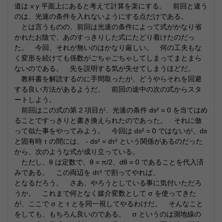
道は x y 平面上にあると考えて計算を楽にする。 前回と違う
のは、光速の条件を入れないようにする点だけである。
とは言うものの、前回は光速の条件によって式がかなり省
かれたお陰で、あのすっきりした式にたどり着けたのだっ
た。 今回、それが無いのはかなり厳しい。 何の工夫もな
く変形を続けても係数がごちゃごちゃしてしまってまとまら
ないのである。 先を説明する気が失せてしまうほどだ。
教科書を解読するのに手間取ったが、どうやらそれを回避
する良い方法があるようだ。 前回の途中の次の式からスタ
ートしよう。
前回はこの式の第 2 項目が、光速の条件 ds² = 0 を当てはめ
ることですっきりと書き換えられたのであった。 それに倣
って似た事をやってみよう。 今回は ds² = 0 ではないが、ds
と固有時 τ の間には、 - ds² = dτ² という関係があるのだった
から、次のような式が成り立っている。
ただし、θ は定数で、θ = π/2、dθ = 0 であることを代入済
みである。 この両辺を dτ² で割ってやれば、
となるだろう。 さあ、やろうとしている事に気付いただろ
うか。 これまで何となく媒介変数として σ を使ってきた
が、ここで σ と τ とを同一視してやるわけだ。 そんなこと
をしても、もちろん良いのである。 σ というのは測地線の