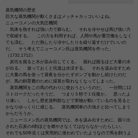
蒸気機関の歴史
巨大な蒸気機関が動くさまはメッチャカッコいいよね。
ニューコメンの大気圧機関
気体を熱すれば強い力で膨らむ。 それを冷やせば再び強い力
で収縮する。 この力を利用すれば、人間や馬が重労働をしなく
ても済む。 ただ熱したり冷やしたりを繰り返すだけでいいの
だ。 そう考えてニューコメン氏は蒸気機関を作った。
（1732,1712）
炭坑を掘ると水が染み出してくる。 掘れば掘るほど大量の水
が出る。 放っておくと坑道は水没する。 それを汲み出すため
に大量の馬を使って昼夜を分かたずポンプを動かし続けたのだ
が、馬の飼育費のために採算が取れなくなってしまった。
蒸気機関をこの馬の代わりに使おうというのだ。 一分間に12
ストロークだったそうだ。 つまり５秒で１往復か。 思ったよ
り速い。 しかし歴史資料館などで実物が動いているのを見ると
かなりゆっくりに感じる。 蒸気機関車の力強さと比べてしまう
からだろうか。
ニューコメン氏の蒸気機関では、水を汲み出すために、掘り出
された石炭の4割ほどを燃やさなくてはならなかったらしい。
それでも50年近くは実用的に使われていたようなので馬を飼うよ