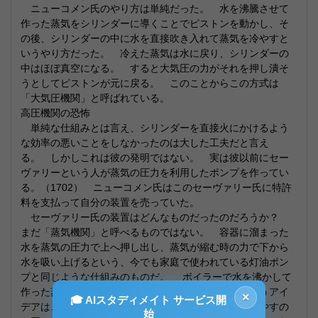
ニューコメン氏のやり方は単純だった。 水を沸騰させて
作った蒸気をシリンダーに導くことでピストンを動かし、そ
の後、シリンダーの中に水を直接吹き入れて蒸気を冷やすと
いうやり方だった。 冷えた蒸気は水に戻り、シリンダーの
中はほぼ真空になる。 すると大気圧の力がそれを押し潰そ
うとしてピストンが元に戻る。 このことからこの方式は
「大気圧機関」と呼ばれている。
高圧機関の恐怖
単純な仕組みとは言え、シリンダーを直接火にかけるよう
な効率の悪いことをしなかったのは大した工夫だと言え
る。 しかしこれは彼の発明ではない。 実は彼以前にセー
ヴァリーという人が蒸気の圧力を利用したポンプを作ってい
る。（1702） ニューコメン氏はこのセーヴァリー氏に特許
料を支払って自分の装置を売っていた。
セーヴァリー氏の装置はどんなものだったのだろうか？
まだ「蒸気機関」と呼べるものではない。 容器に溜まった
水を蒸気の圧力で上へ押し出し、蒸気が縮む時の力で下から
水を吸い上げるという、今でも家庭で使われている灯油ポン
プと同じような仕組みのものだ。 ボイラーで水を沸かして
作った蒸気を必要に応じて別の容器に導き入れるというアイ
×
🎓 AIスタディメイト サービス開
デアはこの時に使われていた。 容器に水をかけて冷やすの
始