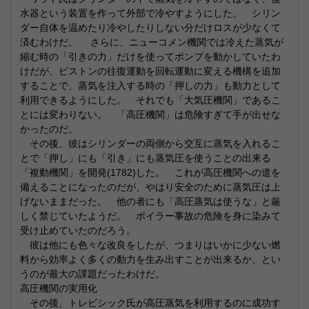
水器という装置を作って外部で冷やすようにした。 シリン
ダー自体を温めたり冷やしたりしない分だけロスが少なくて
済むわけだ。 さらに、ニューコメン機関では冷えた蒸気が
縮む時の「引きの力」だけを使ってポンプを動かしていたわ
けだが、ピストンの往復運動を回転運動に変える機構を追加
することで、蒸気を注入する時の「押しの力」も動力として
利用できるようにした。 それでも「大気圧機関」であるこ
とには変わりない。 「高圧機関」は危険すぎて手が出せな
かったのだ。
その後、彼はシリンダーの両側から交互に蒸気を入れるこ
とで「押し」にも「引き」にも蒸気圧を使うことの出来る
「複動機関」を開発(1782)した。 これが高圧機関への道を
備えることになったのだが、やはり安全のために蒸気圧は上
げないままだった。 他の者にも「高圧蒸気は使うな」と厳
しく禁じていたようだ。 ボイラー事故の危険を身に染みて
受け止めていたのだろう。
彼は他にも色々な改良をしたが、つまりはいかに少ない燃
料から効率よく多くの動力を生み出すことが出来るか、とい
うのが最大の課題だったわけだ。
高圧機関の実用化
その後、トレビシック氏が高圧蒸気を利用するのに成功す