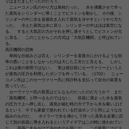
りはまだましだったのだろう。
ニューコメン氏のやり方は単純だった。 水を沸騰させて作っ
た蒸気をシリンダーに導くことでピストンを動かし、その後、シ
リンダーの中に水を直接吹き入れて蒸気を冷やすというやり方だ
った。 冷えた蒸気は水に戻り、シリンダーの中はほぼ真空にな
る。 すると大気圧の力がそれを押し潰そうとしてピストンが元
に戻る。 このことからこの方式は「大気圧機関」と呼ばれてい
る。
高圧機関の恐怖
単純な仕組みとは言え、シリンダーを直接火にかけるような効
率の悪いことをしなかったのは大した工夫だと言える。 しかし
これは彼の発明ではない。 実は彼以前にセーヴァリーという人
が蒸気の圧力を利用したポンプを作っている。（1702） ニュー
コメン氏はこのセーヴァリー氏に特許料を支払って自分の装置を
売っていた。
セーヴァリー氏の装置はどんなものだったのだろうか？ まだ
「蒸気機関」と呼べるものではない。 容器に溜まった水を蒸気
の圧力で上へ押し出し、蒸気が縮む時の力で下から水を吸い上げ
るという、今でも家庭で使われている灯油ポンプと同じような仕
組みのものだ。 ボイラーで水を沸かして作った蒸気を必要に応
じて別の容器に導き入れるというアイデアはこの時に使われてい
た。 容器に水をかけて冷やすのも同じだ。 この装置にはピス