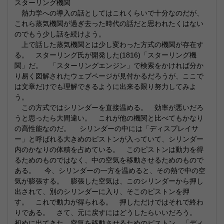
スターリング機関
熱力学への導入の話としてはこれくらいで十分なのだが、
これら蒸気機関が過ぎ去った時代の話だと思われたくはない
のでもう少し話を続けよう。
上で話した蒸気機関とは少し変わった方式の機関が存在す
る。 スターリング氏が開発した(1816)「スターリング機
関」だ。 「スターリングエンジン」で検索をかければ分か
り易く図解されたウェブページが見付かるだろうが、ここで
は文章だけでも理解できるように出来る限り努力してみよ
う。
この方式ではシリンダーを直接温める。 効率が悪いだろ
うと思ったら大間違い。 これが他の機関と比べてもかなり
の高性能なのだ。 シリンダーの中には「ディスプレイサ
ー」と呼ばれる大きめのピストンが入っていて、シリンダー
内のかなりの体積を占めている。 このピストンは動力を得
るためのものではなく、中の空気を移動させるためのもので
ある。 今、シリンダーの一方を温めると、その熱で中の空
気が膨張する。 膨張した空気は、このシリンダーから押し
出されて、別のシリンダーに入り、そこのピストンを押
す。 これで動力が得られる。 押しただけではそれで終わ
りである。 さて、元に戻すにはどうしたらいいだろう。
初めに出てきた、空気を移動させるためのピストン、「ディ