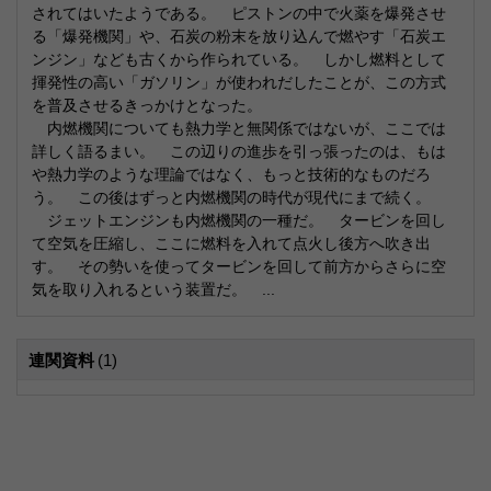
されてはいたようである。 ピストンの中で火薬を爆発させ
る「爆発機関」や、石炭の粉末を放り込んで燃やす「石炭エ
ンジン」なども古くから作られている。 しかし燃料として
揮発性の高い「ガソリン」が使われだしたことが、この方式
を普及させるきっかけとなった。
内燃機関についても熱力学と無関係ではないが、ここでは
詳しく語るまい。 この辺りの進歩を引っ張ったのは、もは
や熱力学のような理論ではなく、もっと技術的なものだろ
う。 この後はずっと内燃機関の時代が現代にまで続く。
ジェットエンジンも内燃機関の一種だ。 タービンを回し
て空気を圧縮し、ここに燃料を入れて点火し後方へ吹き出
す。 その勢いを使ってタービンを回して前方からさらに空
気を取り入れるという装置だ。 ...
連関資料
(1)