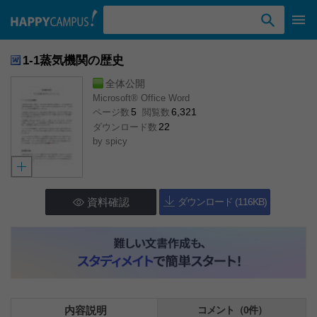
検索ワード入力
1-1蒸気機関の歴史
全体公開
Microsoft® Office Word
5
6,321
ページ数
閲覧数
22
ダウンロード数
by
spicy
資料確認
ダウンロード (116KB)
内容説明
コメント（0件）