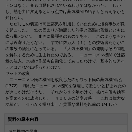
トンはなく、弁も自動化されているわけではなかった。 しか
し、熱を力に変えるという点では蒸気機関の始まりと言えるかも
知れない。
ただしこの装置は高圧蒸気を利用していたために爆発事故が良
く起こった。 鉄の固まりが沸騰した熱湯と高温の蒸気とともに
吹っ飛ぶのだ。 まさに爆弾そのものである。 このようなもの
には近寄りたくない。 すでに数万人（！）もの技術者たちがこ
の事故の犠牲になっている。 「大気圧機関」の発明はその問題
を解決するために生まれたのである。 ニューコメン機関では蒸
気の注入、水掛け作業も自動化してあったわけで、基本的なアイ
デアはこれで出揃ったわけだ。
ワットの改良
ニューコメン氏の機関を改良したのがワット氏の蒸気機関だ。
(1772) 壊れたニューコメン機関を修理して欲しいと頼まれたの
がきっかけだそうだ。 それから１２年かけて、彼は４倍も効率
を高めるのに成功した。 ４００％の効率改善！ これは偉大な
功績だ。 せっかく掘り出した貴重な燃料を以前の 1/4 しか
資料の原本内容
蒸気機関の歴史