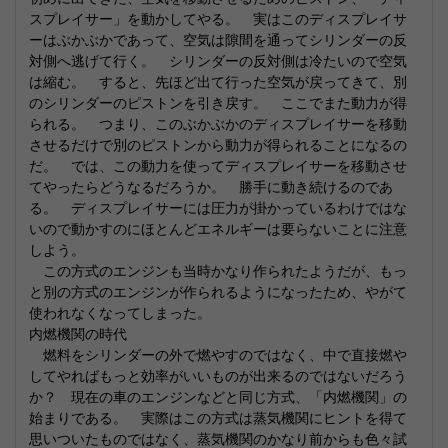
スプレイサー」を動かしてやる。 実はこのディスプレイサ
ーはぶかぶかであって、空気は隙間を通ってシリンダーの反
対側へ逃げて行く。 シリンダーの反対側は冷たいので空気
は縮む。 すると、先ほど出て行った空気が戻ってきて、別
のシリンダーのピストンを引き戻す。 ここでまた動力が得
られる。 つまり、このぶかぶかのディスプレイサーを移動
させるだけで別のピストンから動力が得られることになるの
だ。 では、この動力を使ってディスプレイサーを移動させ
てやったらどうなるだろうか。 勝手に動き続けるのであ
る。 ディスプレイサーには圧力が掛かっているわけではな
いので動かすのにほとんどエネルギーは要らないことに注意
しよう。
この方式のエンジンも当時かなり作られたようだが、もっ
と別の方式のエンジンが作られるようになったため、やがて
使われなくなってしまった。
内燃機関の時代
燃料をシリンダーの外で燃やすのではなく、中で直接燃や
してやればもっと効率がいいものが出来るのではないだろう
か？ 現在の車のエンジンなどと同じ方式、「内燃機関」の
始まりである。 実際はこの方式は蒸気機関にヒントを得て
思いついたものではなく、蒸気機関のかなり前からも色々試