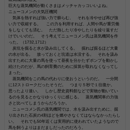
巨大な蒸気機関が動くさまはメッチャカッコいいよね。
ニューコメンの大気圧機関
気体を熱すれば強い力で膨らむ。 それを冷やせば再び強
い力で収縮する。 この力を利用すれば、人間や馬が重労働
をしなくても済む。 ただ熱したり冷やしたりを繰り返すだ
けでいいのだ。 そう考えてニューコメン氏は蒸気機関を作
った。（1732,1712）
炭坑を掘ると水が染み出してくる。 掘れば掘るほど大量
の水が出る。 放っておくと坑道は水没する。 それを汲み
出すために大量の馬を使って昼夜を分かたずポンプを動かし
続けたのだが、馬の飼育費のために採算が取れなくなってし
まった。
蒸気機関をこの馬の代わりに使おうというのだ。 一分間
に12ストロークだったそうだ。 つまり５秒で１往復か。
思ったより速い。 しかし歴史資料館などで実物が動いてい
るのを見るとかなりゆっくりに感じる。 蒸気機関車の力強
さと比べてしまうからだろうか。
ニューコメン氏の蒸気機関では、水を汲み出すために、掘
り出された石炭の4割ほどを燃やさなくてはならなかったらし
い。 それでも50年近くは実用的に使われていたようなので
馬を飼うよりはまだましだったのだろう。