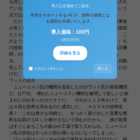
も同じだ。 この装置にはピストンはなく、弁も自動化され
導入記念価格でご提供
ているわけではなかった。 しかし、熱を力に変えるという
点では蒸気機関の始まりと言えるかも知れない。
学習をサポートする AI が、資料の基礎とな
ただしこの装置は高圧蒸気を利用していたために爆発事故
る原稿を作成いたします。
が良く起こった。 鉄の固まりが沸騰した熱湯と高温の蒸気
導入価格：100円
とともに吹っ飛ぶのだ。 まさに爆弾そのものである。 こ
(通常200円)
のようなものには近寄りたくない。 すでに数万人（！）も
の技術者たちがこの事故の犠牲になっている。 「大気圧機
詳細を見る
関」の発明はその問題を解決するために生まれたのであ
る。 ニューコメン機関では蒸気の注入、水掛け作業も自動
化してあったわけで、基本的なアイデアはこれで出揃ったわ
閉じる
今日はもう表示しない
けだ。
ワットの改良
ニューコメン氏の機関を改良したのがワット氏の蒸気機関
だ。(1772) 壊れたニューコメン機関を修理して欲しいと頼
まれたのがきっかけだそうだ。 それから１２年かけて、彼
は４倍も効率を高めるのに成功した。 ４００％の効率改
善！ これは偉大な功績だ。 せっかく掘り出した貴重な燃
料を以前の 1/4 しか燃やさないで済むのだから。 彼の装置
はすぐにあちこちの鉱山や工場で取り入れられ、ニューコメ
ン氏の存在はすっかり影の薄いものになってしまった。
ワット氏はシリンダーの中で蒸気を冷やすのではなく、復