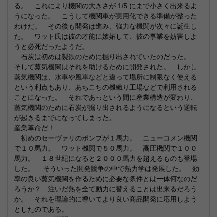
る。 これにより機関の大きさが 1/5 にまで小さく出来るよ
うになった。 こうして機関車が実用化できる準備が整った
わけだ。 その後も開発は進み、強力な機関が次々に誕生し
た。 ワット氏は彼の才能に嫉妬して、彼の事業を妨害しよ
うと必死だったようだ。
石炭は初めは製鉄のために掘り出されていたのだった。
そして蒸気機関はそれを助けるために開発された。 しかし
蒸気機関は、水車や風車などと違って場所に制限なく使える
という利点もあり、あちこちの機織り工場などで利用される
ことになった。 それであっという間に産業構造が変わり、
蒸気機関のために石炭が掘り出されるようになるという逆転
が起きるまでになってしまった。
産業革命だ！
初めのセーヴァリのポンプが１馬力。 ニューコメン機関
で１０馬力。 ワット機関で５０馬力。 高圧機関で１００
馬力。 １８世紀になると２０００馬力を超えるものも登場
した。 そういった開発競争の中で熱力学は発展した。 効
率の良い蒸気機関を作るために必要な条件とは一体何なのだ
ろうか？ 注いだ熱を全て動力に替えることは出来るだろう
か。 それを理論的に導いてより良い商品開発に応用しよう
としたのである。