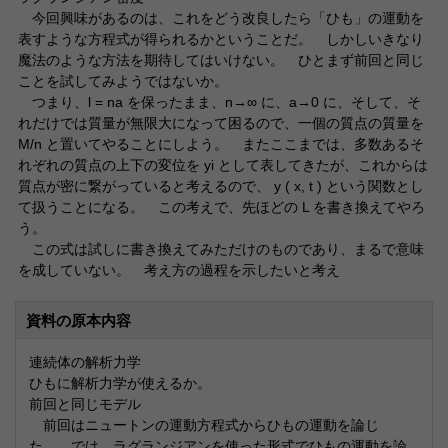
今回興味があるのは、これをどう改良したら「ひも」の運動を
表すような方程式が得られるかということだ。 しかしいきなり
魔法のような方法を期待してはいけない。 ひとまず前回と同じ
ことを試してみようではないか。
つまり、l = na を保ったまま、n→∞ に、a→0 に、そして、そ
れだけでは質量が無限大になって困るので、一個の質点の質量を
M/n と置いてやることにしよう。 またここまでは、多数あるそ
れぞれの質点の上下の変位を yi として表してきたが、これからは
質点が密に繋がっていると考えるので、 y ( x, t ) という関数とし
て扱うことになる。 この考えで、先ほどの L を書き換えてやろ
う。
この式は試しに書き換えてみただけのものであり、まるで意味
を成していない。 考え方の過程を示したいと考え
資料の原本内容
連続体の解析力学
ひもに解析力学が使えるか。
前回と同じモデル
前回はニュートンの運動方程式からひもの運動を論じ
た。 では、ラグランジアンを使った形式でひもの運動を論