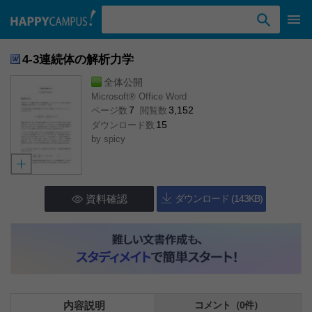
検索ワード入力
4-3連続体の解析力学
全体公開
Microsoft® Office Word
7
3,152
ページ数
閲覧数
15
ダウンロード数
by
spicy
資料確認
ダウンロード (143KB)
内容説明
コメント（0件）