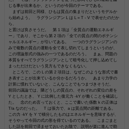
じる事が出来るか、というのが今回のテーマである。
まずは前回と同様、ひもは質点の集まりだというモデルか
ら始めよう。 ラグランジアン L は L = T - V で表せたのだか
ら、
と置けば良さそうだ。 第 1 項は「全質点の運動エネルギ
ー」であり、そこから第 2 項の「全ての質点の間のポテンシ
ャルエネルギー」が引いてある。 一つのラグランジアンの
みで複数の質点の運動を全て表し切れてしまうというのが、
この理論形式の強みの一つであるのだろう。 まぁ、問題の
本質をすべてラグランジアンとして暗号化して押し込めてし
まっただけだという見方もできなくもない。
ところで、この L の第 2 項目は、なぜこのような形式で書
き表すことが出来ているか分かるだろうか。 あまり力学の
計算に慣れていないと、こんなことでもつまづきそうだ。
前回の議論では、隣どうしの質点の、それぞれの変位の差を
Y としたとき、 Y に比例した復元力 -kY が働くことを確認し
た。 念のため言っておくと、ここで書いた係数 k の正体は
T/a なのだった。 T は張力で、a は質点間の距離である。
この力 -kY を Y で積分したものはエネルギーを意味するが、
そうやって今回の式の形を得ているのである。 こまごまと
した話を前回で済ませておいたお陰で、説明が楽に進んで助