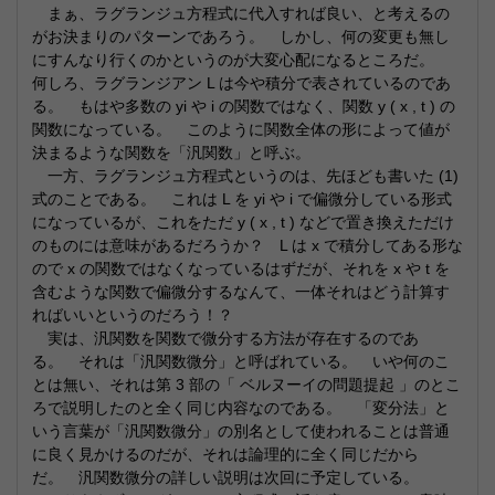
まぁ、ラグランジュ方程式に代入すれば良い、と考えるの
がお決まりのパターンであろう。 しかし、何の変更も無し
にすんなり行くのかというのが大変心配になるところだ。
何しろ、ラグランジアン L は今や積分で表されているのであ
る。 もはや多数の yi や i の関数ではなく、関数 y ( x , t ) の
関数になっている。 このように関数全体の形によって値が
決まるような関数を「汎関数」と呼ぶ。
一方、ラグランジュ方程式というのは、先ほども書いた (1)
式のことである。 これは L を yi や i で偏微分している形式
になっているが、これをただ y ( x , t ) などで置き換えただけ
のものには意味があるだろうか？ L は x で積分してある形な
ので x の関数ではなくなっているはずだが、それを x や t を
含むような関数で偏微分するなんて、一体それはどう計算す
ればいいというのだろう！？
実は、汎関数を関数で微分する方法が存在するのであ
る。 それは「汎関数微分」と呼ばれている。 いや何のこ
とは無い、それは第 3 部の「 ベルヌーイの問題提起 」のとこ
ろで説明したのと全く同じ内容なのである。 「変分法」と
いう言葉が「汎関数微分」の別名として使われることは普通
に良く見かけるのだが、それは論理的に全く同じだから
だ。 汎関数微分の詳しい説明は次回に予定している。