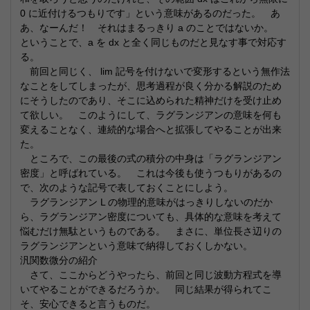
0 に近付けるつもりです」という意味があるのだった。 あ
あ、なーんだ！ それはまるっきり a のことではないか。
ということで、a を dx と全く同じものだと見なす事で対応す
る。
前回と同じく、 lim 記号を付けないで変形するという無作法
なことをしてしまったが、思考過程が良く分かる解説のため
にそうしたのであり、そこに込められた精神だけを受け止め
て欲しい。 このようにして、ラグランジアンの意味を何も
変えることなく、連続的な場合へと拡張してやることが出来
た。
ところで、この最後の式の積分の中身は「ラグランジアン
密度」と呼ばれている。 これは今後も使うつもりがあるの
で、次のような記号で表しておくことにしよう。
ラグランジアン L の物理的意味がはっきりしないのだか
ら、ラグランジアン密度についても、具体的な意味を考えて
悩むだけ無駄というものである。 まさに、単位長さ辺りの
ラグランジアンという意味で納得しておくしかない。
汎関数微分の紹介
さて、ここからどうやったら、前回と同じ波動方程式を導
いてやることができるだろうか。 同じ結果が得られてこ
そ、安心できると言うものだ。