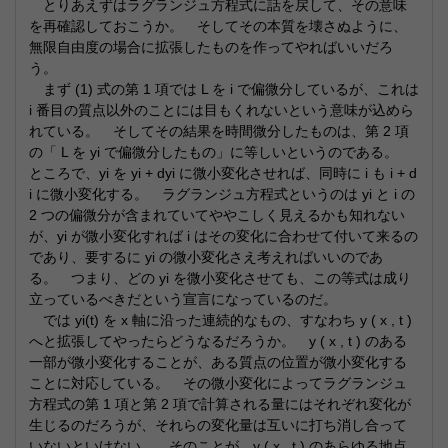
とりあえずはラグランジュ方程式に話を戻して、その意味
を再確認しておこうか。 そしてその本質を壊さぬように、
無限自由度の場合に拡張したものを作ってやればいいだろ
う。
まず (1) 式の第 1 項では L を i で偏微分しているが、これは
i 番目の質点以外のことには目もくれないという意味が込めら
れている。 そしてその結果を時間微分したものは、第 2 項
の「 L を yi で偏微分したもの」に等しいというのである。
ところで、yi を yi + dyi に微小変化させれば、同時に i も i + d
i に微小変化する。 ラグランジュ方程式というのは yi と i の
2 つの偏微分が含まれていてややこしく見えるかも知れない
が、yi が微小変化すれば i はその変化に合わせて付いて来るの
であり、要するに yi の微小変化さえ考えればいいのであ
る。 つまり、どの yi を微小変化させても、この等式は成り
立っているべきだという宣言になっているのだ。
では yi(t) を x 軸に沿った連続的なもの、すなわち y ( x , t )
へと拡張してやったらどうなるだろうか。 y ( x , t ) のある
一部が微小変化することが、ある質点の位置が微小変化する
ことに対応している。 その微小変化によってラグランジュ
方程式の第 1 項と第 2 項で計算される量にはそれぞれ変化が
生じるのだろうが、それらの変化量は互いに打ち消し合って
いないといけない。 そのことが、y ( x , t ) のあらゆる地点