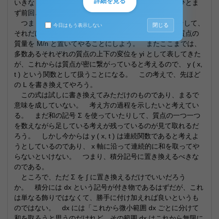
詳細を見る
いきなり魔法のような方法を期待してはいけない。 ひとま
ず前回と同じことを試してみようではないか。
つまり、l = na を保ったまま、n→∞ に、a→0 に、そして、
閉じる
今日はもう表示しない
それだけでは質量が無限大になって困るので、一個の質点の
質量を M/n と置いてやることにしよう。 またここまでは、
多数あるそれぞれの質点の上下の変位を yi として表してきた
が、これからは質点が密に繋がっていると考えるので、 y ( x,
t ) という関数として扱うことになる。 この考えで、先ほど
の L を書き換えてやろう。
この式は試しに書き換えてみただけのものであり、まるで
意味を成していない。 考え方の過程を示したいと考えてい
る。 まだ和の記号 Σ を使っていたりして、質点の一つ一つ
を数えながら足している考えが残っているのが見て取れるだ
ろう。 しかし今からは y ( x, t ) は連続関数であると考えよ
うとしているのであり、 x 軸に沿って連続的に和を取ってや
らないといけない。 つまり、積分記号に置き換えるべきな
のである。
ところで、ただ Σ を ∫ に置き換えるだけでいいだろう
か。 積分には dx という記号が付き物であるはずだが、これ
は単なる飾りではなくて、勝手に付け加えれば良いというも
のではない。 dx には「これから微小範囲 dx ごとに分けて
和を取ろうと思うのだけれど、その範囲 dx はこれから無限に