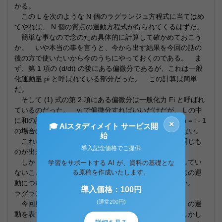
かる。
この L を次のような N 個のラグランジュ方程式に当てはめ
てやれば、 N 個の質点の運動方程式が得られてくるはずだ。
簡単な事なので念のため具体的に計算して確かめておこう
か。 いや本当の事を言うと、今から出す結果を今回の話の
後の方で使いたいから今のうちにやっておくのである。 ま
ず、第 1 項の (d/dt) の後にある偏微分であるが、これは一般
化運動量 pi と呼ばれている部分だった。 この計算は簡単
だ。
そして (1) 式の第 2 項にある偏微分は一般化力 Fi と呼ばれ
ているのだった。 yi で偏微分すればいいだけだが、 L の中
に和の記号があって yn と yn+1 があるので、 n = i と n = i - 1
×
🎓 AIスタディメイト サービス開
の場合の 2 つの項が関係する事に気を付けないといけない。
始
これらを組み合わせれば、前回作った運動方程式と同じも
導入記念価格でご提供
のが出来上がる。
しかしここまでの話はまだ何ら新しい領域には突入してい
学習をサポートする AI が、資料の基礎とな
ないことに気を付けて欲しい。 バネでつながれた質点の運
る原稿を作成いたします。
動について論じているだけであり、ひもの運動ではない。
導入価格：100円
ラグランジアン密度
(通常200円)
今回興味があるのは、これをどう改良したら「ひも」の運
動を表すような方程式が得られるかということだ。 しかし