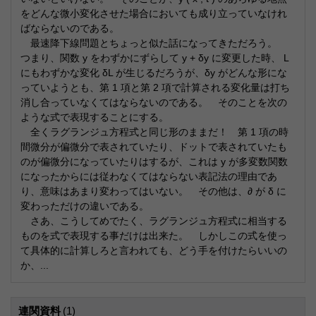
をどんな微小変化させた場合においても成り立っていなけれ
ばならないのである。
最速降下線問題とちょっと似た話になってきただろう。
つまり、関数 y をわずかにずらして y + δy に変更した時、 L
にもわずかな変化 δL が生じるだろうが、δy がどんな形にな
っていようとも、第 1 項と第 2 項で計算される変化量は打ち
消し合っていなくてはならないのである。 そのことを次の
ような式で表現することにする。
全くラグランジュ方程式と同じ形のままだ！ 第 1 項の時
間微分が偏微分で表されていたり、ドットで表されていたも
のが偏微分になっていたりはするが、これは y が多変数関数
になったからには従わなくてはならない表記法の理由であ
り、意味はあまり変わってはいない。 その他は、∂ が δ に
変わっただけの違いである。
さあ、こうしてめでたく、ラグランジュ方程式に相当する
ものを式で表現する事だけは出来た。 しかしこの式を使っ
て具体的に計算しろと言われても、どう手を付けたらいいの
か、...
連関資料
(1)