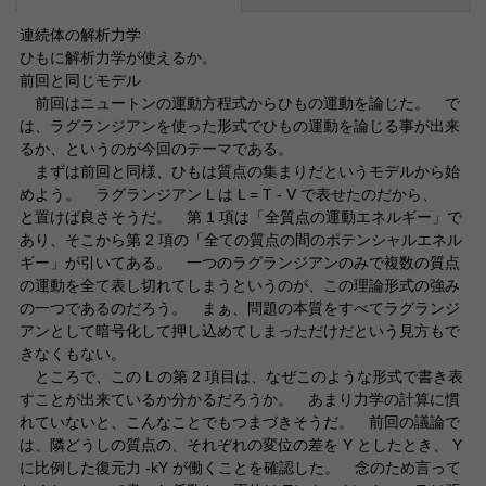
連続体の解析力学
ひもに解析力学が使えるか。
前回と同じモデル
前回はニュートンの運動方程式からひもの運動を論じた。 で
は、ラグランジアンを使った形式でひもの運動を論じる事が出来
るか、というのが今回のテーマである。
まずは前回と同様、ひもは質点の集まりだというモデルから始
めよう。 ラグランジアン L は L = T - V で表せたのだから、
と置けば良さそうだ。 第 1 項は「全質点の運動エネルギー」で
あり、そこから第 2 項の「全ての質点の間のポテンシャルエネル
ギー」が引いてある。 一つのラグランジアンのみで複数の質点
の運動を全て表し切れてしまうというのが、この理論形式の強み
の一つであるのだろう。 まぁ、問題の本質をすべてラグランジ
アンとして暗号化して押し込めてしまっただけだという見方もで
きなくもない。
ところで、この L の第 2 項目は、なぜこのような形式で書き表
すことが出来ているか分かるだろうか。 あまり力学の計算に慣
れていないと、こんなことでもつまづきそうだ。 前回の議論で
は、隣どうしの質点の、それぞれの変位の差を Y としたとき、 Y
に比例した復元力 -kY が働くことを確認した。 念のため言って