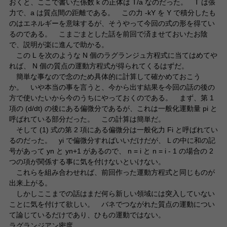
おくと、ここで書いた係数 k の正体は T/a なのだった。 T は張
力で、a は質点間の距離である。 この力 -kY を Y で積分したも
のはエネルギーを意味するが、そうやって今回の式の形を得てい
るのである。 こまごまとした話を前回で済ませておいたお陰
で、説明が楽に進んで助かる。
この L を次のような N 個のラグランジュ方程式に当てはめてや
れば、 N 個の質点の運動方程式が得られてくるはずだ。
簡単な事なので念のため具体的に計算して確かめておこう
か。 いや本当の事を言うと、今から出す結果を今回の話の後の
方で使いたいから今のうちにやっておくのである。 まず、第 1
項の (d/dt) の後にある偏微分であるが、これは一般化運動量 pi と
呼ばれている部分だった。 この計算は簡単だ。
そして (1) 式の第 2 項にある偏微分は一般化力 Fi と呼ばれてい
るのだった。 yi で偏微分すればいいだけだが、 L の中に和の記
号があって yn と yn+1 があるので、 n = i と n = i - 1 の場合の 2
つの項が関係する事に気を付けないといけない。
これらを組み合わせれば、前回作った運動方程式と同じものが
出来上がる。
しかしここまでの話はまだ何ら新しい領域には突入していない
ことに気を付けて欲しい。 バネでつながれた質点の運動につい
て論じているだけであり、ひもの運動ではない。
ラグランジアン密度