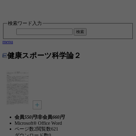
検索ワード入力
検索
menu
健康スポーツ科学論２
会員
550円
l
非会員
660円
Microsoft® Office Word
ページ数
2
閲覧数
621
ダウンロード数
0