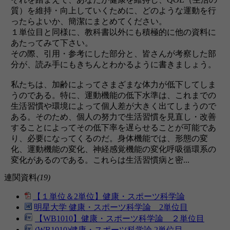
質）を維持・向上していくために、どのような運動を行
ったらよいか、簡潔にまとめてください。
１単位目と同様に、教科書以外にも積極的に他の資料に
あたってみて下さい。
その際、引用・参考にした部分と、皆さんが考察した部
分が、読み手にもきちんとわかるように書きましょう。
私たちは、加齢によってさまざまな体力が低下してしま
うのである。特に、運動機能の低下水準は、これまでの
生活習慣や環境によって個人差が大きく出てしまうので
ある。そのため、個人の努力で生活習慣を見直し・改善
することによってその低下率を遅らせることが可能であ
り、必要になってくるのだ。身体機能では、形態の変
化、運動機能の変化、神経感覚機能の変化呼吸循環系の
変化があるのである。これらは生活習慣病と密...
連関資料
(19)
【１単位＆2単位】健康・スポーツ科学論
明星大学 健康・スポーツ科学論 2単位目
【WB1010】健康・スポーツ科学論 ２単位目
(WB1010)健康・スポーツ科学論 2単位目