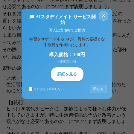
ぜ必要であるのか、についてまず説明しましょう。
それを踏まえて、あなたが健康を維持し、QOL（生活の
×
🎓 AIスタディメイト サービス開
質）を維持・向上していくために、どのような運動を行った
始
らよいか、簡潔にまとめてください。
導入記念価格でご提供
１単位目と同様に、教科書以外にも積極的に他の資料にあた
学習をサポートする AI が、資料の基礎とな
ってみて下さい。
る原稿を作成いたします。
その際、引用・参考にした部分と、皆さんが考察した部分
導入価格：100円
が、読み手にもきちんとわかるように書きましょう。
(通常200円)
資料の原本内容
詳細を見る
スポーツ健康科学論２
生活習慣病の予防と改善について説明し、健康維持のた
閉じる
今日はもう表示しない
めにどのような運動を行ったらよいか、述べなさい。
【解説】
ヒトは20歳代をピークに、加齢によって様々な体力が低
下していきますが、特に生活習慣病の予防と改善という
観点がなぜ必要であるのか、についてまず説明しましょ
う。
それを踏まえて、あなたが健康を維持し、QOL（生活の