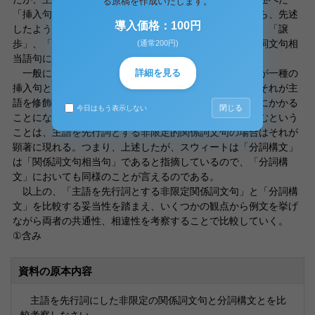
る原稿を作成いたします。
「挿入句的非限定関係詞文句」が関係してくる。なぜなら、先述
導入価格：100円
したように、「挿入句的非限定関係詞文句」には「理由」「譲
歩」、「時」などの含意が含まれ、つまり文句全体が副詞文句相
(通常200円)
当語句になることが多いからである。
一般に、連体的修飾語が非限定的に使われると、それが一種の
詳細を見る
挿入句となり、副詞的な意味を言外に含むようになり、それが主
語を修飾する場合は、主語と述語の関係を通じて文全体にかかる
閉じる
今日はもう表示しない
ことになる。非限定的連体修飾語が副詞相当の意味を含むという
ことは、主語を先行詞とする非限定的関係詞文句の場合はそれが
顕著に現れる。つまり、上述したが、スウィートは「分詞構文」
は「関係詞文句相当句」であると指摘しているので、「分詞構
文」においても同様のことが言えるのである。
以上の、「主語を先行詞とする非限定関係詞文句」と「分詞構
文」を比較する妥当性を踏まえ、いくつかの観点から例文を挙げ
ながら両者の共通性、相違性を考察することで比較していく。
①含み
資料の原本内容
主語を先行詞にした非限定の関係詞文句と分詞構文とを比