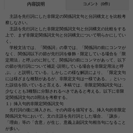
内容説明
コメント（0件）
主語を先行詞にした非限定の関係詞文句と分詞構文とを比較考
察しなさい。
主語を先行詞とした非限定関係詞文句と分詞構文の比較をする
上で、まず非限定関係詞文句と分詞構文について明らかにしてい
く。
学校文法では、「関係詞」の章では、「関係詞の前にコンマが
なく、関係詞以下の節が先行詞を修飾・限定している場合を「限
定用法」と呼ぶのに対して、関係詞の前にコンマがあって、以下
の節が先行詞について補足･説明している場合を非限定用法と呼
ぶ。」と説明している。しかしこの様な解説により、「限定文句
には様ざまな種類があるが、非限定文句は一様である。」といっ
た誤信を招いていると言える。本稿では、非限定関係詞文句は、
少なくとも3種類に分類されるべきであると考える。以下に非限
定関係詞文句の3用法を考察する。
１）挿入句的非限定関係詞文句
先行詞の後に挿入され、その内容を描写する。挿入句的非限定
関係詞文句において、文の主語を先行詞とした場合、「譲歩」
「理由」等の「含意」が生じ、意義上副詞文句相当句になること
が多い。