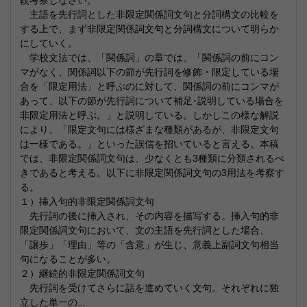
較考察しなさい。
主語を先行詞とした非限定関係詞文句と分詞構文の比較を
する上で、まず非限定関係詞文句と分詞構文について明らか
にしていく。
学校文法では、「関係詞」の章では、「関係詞の前にコン
マがなく、関係詞以下の節が先行詞を修飾・限定している場
合を「限定用法」と呼ぶのに対して、関係詞の前にコンマが
あって、以下の節が先行詞について補足･説明している場合を
非限定用法と呼ぶ。」と説明している。しかしこの様な解説
により、「限定文句には様ざまな種類があるが、非限定文句
は一様である。」といった誤信を招いていると言える。本稿
では、非限定関係詞文句は、少なくとも3種類に分類されるべ
きであると考える。以下に非限定関係詞文句の3用法を考察す
る。
１）挿入句的非限定関係詞文句
先行詞の後に挿入され、その内容を描写する。挿入句的非
限定関係詞文句において、文の主語を先行詞とした場合、
「譲歩」「理由」等の「含意」が生じ、意義上副詞文句相当
句になることが多い。
２）継続的非限定関係詞文句
先行詞を受けてさらに話を進めていく文句。それぞれに独
立した単一の...