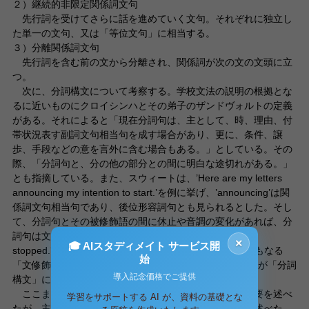
２）継続的非限定関係詞文句
先行詞を受けてさらに話を進めていく文句。それぞれに独立し
た単一の文句、又は「等位文句」に相当する。
３）分離関係詞文句
先行詞を含む前の文から分離され、関係詞が次の文の文頭に立
つ。
次に、分詞構文について考察する。学校文法の説明の根拠とな
るに近いものにクロイシンハとその弟子のザンドヴォルトの定義
がある。それによると「現在分詞句は、主として、時、理由、付
帯状況表す副詞文句相当句を成す場合があり、更に、条件、譲
歩、手段などの意を言外に含む場合もある。」としている。その
際、「分詞句と、分の他の部分との間に明白な途切れがある。」
とも指摘している。また、スウィートは、’Here are my letters
announcing my intention to start.’を例に挙げ、’announcing’は関
係詞文句相当句であり、後位形容詞句とも見られるとした。そし
て、分詞句とその被修飾語の間に休止や音調の変化があれば、分
詞句は文を修飾しうるとした。更に、’Seeing a crowd, I
×
🎓 AIスタディメイト サービス開
stopped.’を例示し、’When I saw’ とも‘Because I saw’ともなる
始
「文修飾副詞」として働くことを示し、’Seeing a crowd’が「分詞
導入記念価格でご提供
構文」に当たることを明らかにした。
ここまで、非限定関係詞文句と分詞構文についての概要を述べ
学習をサポートする AI が、資料の基礎とな
たが、主語を先行詞とした両者を比較する際に、１）で述べた