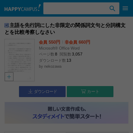
検索ワード入力
主語を先行詞にした非限定の関係詞文句と分詞構文
とを比較考察しなさい
550円
l
660円
会員
非会員
Microsoft® Office Word
8
3,057
ページ数
閲覧数
13
ダウンロード数
by
nekozawa
ダウンロード
カート