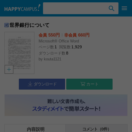
検索ワード入力
世界銀行について
550円
l
660円
会員
非会員
Microsoft® Office Word
1
1,929
ページ数
閲覧数
8
ダウンロード数
by
kouta1121
ダウンロード
カート
内容説明
コメント（0件）