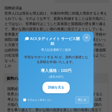
国際経済論
世界人口は現在も増え続け、今後50年間に30億人増加すると考え
られている。そのような中で、貧困を削減することは並大抵のこ
とではない。世界銀行はこうした富裕国と貧困国の壁を乗り越え
て、豊かな国の資源を貧しい国の発展に役立てようとしている。
世界最大の開発援助の資金源のひとつである世界銀行は、学校や
×
🎓 AIスタディメイト サービス開
病院の建設、給水や電力の供給、疫病との闘い、環境保護といっ
始
た方面で途上国政府を支援している。 世界銀行は1970年代に
は絶対的貧困層の問題解消に焦点を当て、貧困層の人々が最低限
導入記念価格でご提供
の生活環境を確保できるようなプロジェクトに力を入れるように
学習をサポートする AI が、資料の基礎とな
なった。このような開発戦略をBHNアプローチという。
る原稿を作成いたします。
しか
導入価格：100円
(通常200円)
資料の原本内容
詳細を見る
国際経済論
世界人口は現在も増え続け、今後50年間に30億人増加すると
考えられている。そのような中で、貧困を削減することは並
閉じる
今日はもう表示しない
大抵のことではない。世界銀行はこうした富裕国と貧困国の
壁を乗り越えて、豊かな国の資源を貧しい国の発展に役立て