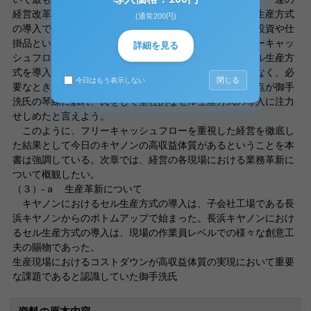
経営改革をスタートさせたわけである。その一例がセル生産方式
(通常200円)
の導入である。ベルトコンベア式の生産方式では、設備投資や仕
掛品という非現金資産を多く溜め込むことになり、フリーキャッ
詳細を見る
シュフローを悪化させる原因となる。これに対して、セル生産方
式を導入すれば過剰設備や大量の仕掛品を保有することなく、必
閉じる
今日はもう表示しない
要なときに必要な分だけを生産することが出来るという点が御手
洗氏の琴線に触れ、氏をして全社的なセル生産方式の導入に注力
せしめたと言えよう。
このように、フリーキャッシュフローを重視した経営を徹底し
た結果として今日のキヤノンの高収益体質があるということを本
書は強調している。次章では、経営の各現場における業務革新に
ついて概観したい。
（３）-ａ 生産革新について
キヤノンにおけるセル生産方式の導入は、子会社工場である長
浜キヤノンからのボトムアップで始まった。長浜キヤノンにおけ
るセル生産方式の導入は、現場の作業員レベルでの様々な創意工
夫の賜物であった。
生産現場におけるコストダウンが高収益体質の実現において重要
な課題であると認識していた御手洗氏