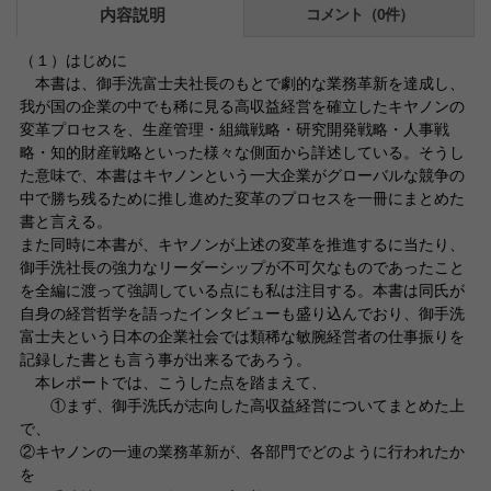
内容説明
コメント（0件）
（１）はじめに
本書は、御手洗富士夫社長のもとで劇的な業務革新を達成し、
我が国の企業の中でも稀に見る高収益経営を確立したキヤノンの
変革プロセスを、生産管理・組織戦略・研究開発戦略・人事戦
略・知的財産戦略といった様々な側面から詳述している。そうし
た意味で、本書はキヤノンという一大企業がグローバルな競争の
中で勝ち残るために推し進めた変革のプロセスを一冊にまとめた
書と言える。
また同時に本書が、キヤノンが上述の変革を推進するに当たり、
御手洗社長の強力なリーダーシップが不可欠なものであったこと
を全編に渡って強調している点にも私は注目する。本書は同氏が
自身の経営哲学を語ったインタビューも盛り込んでおり、御手洗
富士夫という日本の企業社会では類稀な敏腕経営者の仕事振りを
記録した書とも言う事が出来るであろう。
本レポートでは、こうした点を踏まえて、
①まず、御手洗氏が志向した高収益経営についてまとめた上
で、
②キヤノンの一連の業務革新が、各部門でどのように行われたか
を