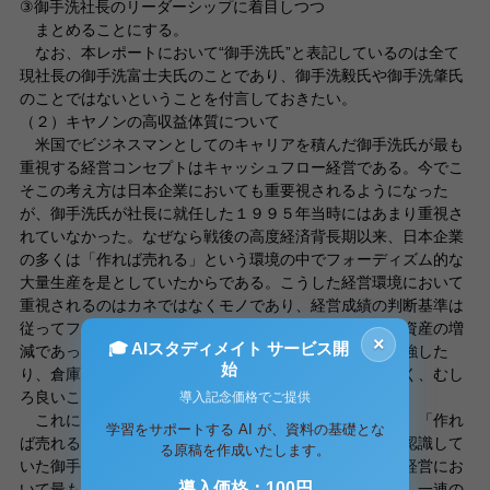
③御手洗社長のリーダーシップに着目しつつ
まとめることにする。
なお、本レポートにおいて“御手洗氏”と表記しているのは全て
現社長の御手洗富士夫氏のことであり、御手洗毅氏や御手洗肇氏
のことではないということを付言しておきたい。
（２）キヤノンの高収益体質について
米国でビジネスマンとしてのキャリアを積んだ御手洗氏が最も
重視する経営コンセプトはキャッシュフロー経営である。今でこ
そこの考え方は日本企業においても重要視されるようになった
が、御手洗氏が社長に就任した１９９５年当時にはあまり重視さ
れていなかった。なぜなら戦後の高度経済背長期以来、日本企業
の多くは「作れば売れる」という環境の中でフォーディズム的な
大量生産を是としていたからである。こうした経営環境において
重視されるのはカネではなくモノであり、経営成績の判断基準は
従ってフリーキャッシュフロー（現金収支）ではなく総資産の増
×
🎓 AIスタディメイト サービス開
減であった。ゆえに銀行借り入れによって生産設備を増強した
始
り、倉庫に大量の商品を溜め込むことは何ら問題ではなく、むし
ろ良いことであった。「モノは富」だったからである。
導入記念価格でご提供
これに対し、マクロな経済状況が低成長時代に突入し、「作れ
学習をサポートする AI が、資料の基礎とな
ば売れる」時代が終わりを告げつつあることをいち早く認識して
る原稿を作成いたします。
いた御手洗氏は、総資産ではなく現金の収支こそが企業経営にお
導入価格：100円
いて最も重視されるべき指標であるとの考え方を導入し、一連の