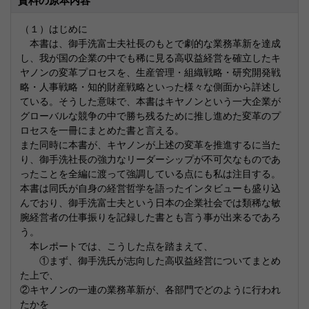
資料の原本内容
（１）はじめに
本書は、御手洗富士夫社長のもとで劇的な業務革新を達成
し、我が国の企業の中でも稀に見る高収益経営を確立したキ
ヤノンの変革プロセスを、生産管理・組織戦略・研究開発戦
略・人事戦略・知的財産戦略といった様々な側面から詳述し
ている。そうした意味で、本書はキヤノンという一大企業が
グローバルな競争の中で勝ち残るために推し進めた変革のプ
ロセスを一冊にまとめた書と言える。
また同時に本書が、キヤノンが上述の変革を推進するに当た
り、御手洗社長の強力なリーダーシップが不可欠なものであ
ったことを全編に渡って強調している点にも私は注目する。
本書は同氏が自身の経営哲学を語ったインタビューも盛り込
んでおり、御手洗富士夫という日本の企業社会では類稀な敏
腕経営者の仕事振りを記録した書とも言う事が出来るであろ
う。
本レポートでは、こうした点を踏まえて、
①まず、御手洗氏が志向した高収益経営についてまとめ
た上で、
②キヤノンの一連の業務革新が、各部門でどのように行われ
たかを