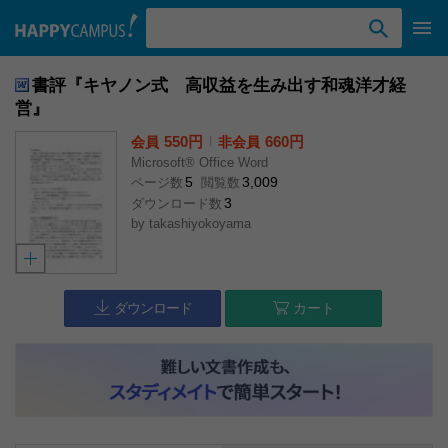
検索ワード入力
書評『キヤノン式 高収益を生み出す和魂洋才経
営』
550円
l
660円
会員
非会員
Microsoft® Office Word
5
3,009
ページ数
閲覧数
3
ダウンロード数
by
takashiyokoyama
ダウンロード
カート