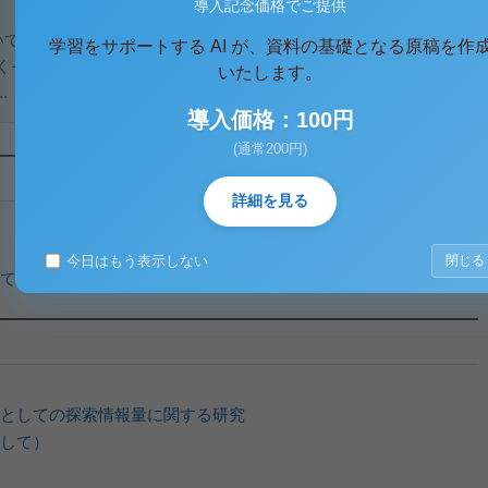
導入記念価格でご提供
ても画期的だったと考えられる。絶対的客観を排することで
学習をサポートする AI が、資料の基礎となる原稿を作
くそうとした。世界は解釈の上塗りだ、人は自分を経験するだ
いたします。
.
導入価格：100円
(通常200円)
詳細を見る
今日はもう表示しない
閉じる
て正確に測定される。」というニーチェの言葉の解釈について
としての探索情報量に関する研究
して）