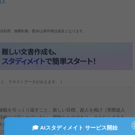
超人
法利用、無断転載・配布は著作権法違反となります。
ると、テキストデータがみえます。 )
値観を引っくり返すこと、新しい目標、超人を掲げ（実際超人
詳細には語られていない。曖昧なものであり、そうならざるを
人像」を定義してしまうと新しいドグマを作り出すに過ぎな
🎓 AIスタディメイト サービス開始
に求めた。生を求める生き方がニーチェの中心主題であると思