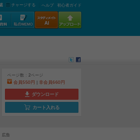
認
チャージする
へルプ
初心者ガイド
ページ数 :
2
ページ
会員
550円
非会員
660円
|
ダウンロード
カート入れる
広告