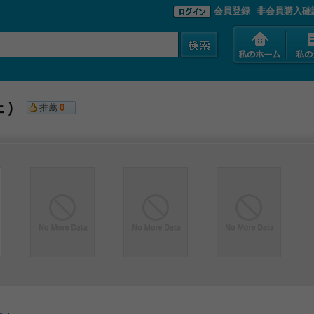
会員登録
非会員購入確
ェ）
推薦
0