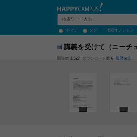
すべて
タグ
検索オプション
講義を受けて（ニーチ
閲覧数
3,527
ダウンロード数
6
履歴確認
1
2