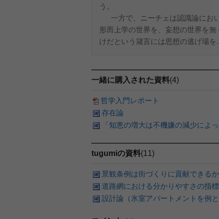
う。
一方で、ニーチェは認識論におい
形而上学の世界を、妄想の世界を無
けだという箴言には思想の逃げ場を..
一緒に購入された資料
(4)
哲学入門レポート
存在論
「知恵の増大は不機嫌の減少によっ
tugumiの資料
(11)
景観条例は街づくりに貢献できるか
道路網における分かりやすさの指標
設計論（氷室アパートメントを例と