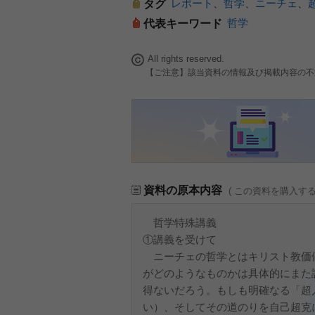
レポート
、
哲学
、
ニーチェ
、
タグ
哲学
代表キーワード
All rights reserved.
【ご注意】該当資料の情報及び掲載内容の不
資料の原本内容
( この資料を購入す
哲学特殊講義
①講義を受けて
ニーチェの哲学とはキリスト教価
がどのようなものかは具体的にまた
得ないだろう。もしも明確なる「超
い）、そしてその道のりを自己超克