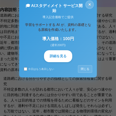
×
🎓 AIスタディメイト サービス開
内容説明
コメント（0件）
始
道路網における分かりやすさの指標としての探索情報量に関する研究
導入記念価格でご提供
不特定多数の人々が訪れる都市において人々が皆、安心かつ速やかに目
学習をサポートする AI が、資料の基礎とな
的地に到達するためには分かりやすい街であることが重要である。人々
る原稿を作成いたします。
は目的地までの情報を得るために看板などのサインを利用するが、過剰
や不足における混乱もしばしば発生しそれらは必ずしも万能ではない。
導入価格：100円
近年，都市圏では開発による物理的環境の変化が激しくなり、その道路
(通常200円)
網に慣れ親しんだ者でさえ新しい環境に出くわし戸惑う事も少なくな
い。建物等、ランドマークから得られる情報が不確かなものになってし
詳細を見る
まった近年、道路網の基本構造をわかりやすく計画することはより重要
になってきている。当研究の
閉じる
今日はもう表示しない
資料の原本内容
道路網における分かりやすさの指標としての探索情報量に関する研
究
不特定多数の人々が訪れる都市において人々が皆、安心かつ速やか
に目的地に到達するためには分かりやすい街であることが重要であ
る。人々は目的地までの情報を得るために看板などのサインを利用
するが、過剰や不足における混乱もしばしば発生しそれらは必ずし
も万能ではない。近年，都市圏では開発による物理的環境の変化が