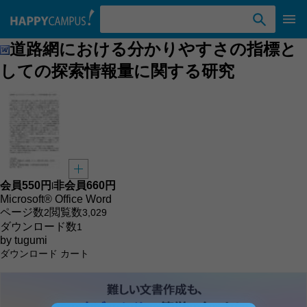
検索ワード入力
道路網における分かりやすさの指標と
しての探索情報量に関する研究
会員
550円
非会員
660円
l
Microsoft® Office Word
ページ数
閲覧数
2
3,029
ダウンロード数
1
by
tugumi
ダウンロード
カート