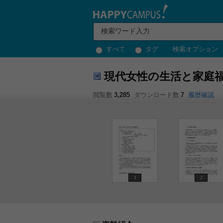
すべて
タグ
検索オプション
現代女性の生活と家庭
閲覧数
3,285
ダウンロード数
7
履歴確認
1
2