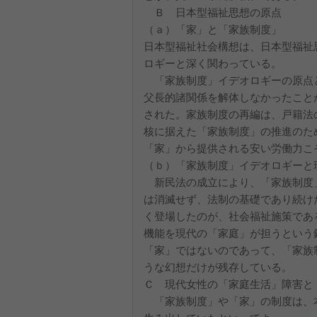
Ｂ 日本型福祉思想の原点
（ａ）「家」と「家族制度」
日本型福祉社会構想は、日本型福祉
ロギーと深く関わっている。
「家族制度」イデオロギーの原点
父長的諸関係を解体しなかったこと
された。家族制度の再編は、戸籍法
核に据えた「家族制度」の推進のた
「家」から提供される安い労働力こ
（ｂ）「家族制度」イデオロギーと
新民法の成立により、「家族制度
は消滅せず、法制の基礎であり続け
く登場したのが、社会福祉施策であ
機能を現代の「家庭」が担うという
「家」ではないのであって、「家族
うな幻想だけが残存している。
Ｃ 現代女性の「家庭生活」障害と
「家族制度」や「家」の制度は、