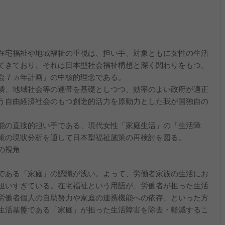
在宅福祉や地域福祉の重視は、担い手、対象ともに女性の生活
てきており、それは日本型社会福祉構想と深く関わりをもつ。
会７ヵ年計画」の中核的理念である。
隣、地域社会等の連帯を基礎としつつ、効率のよい政府が適正
う自由経済社会のもつ創造的活力を原動力とした我が国独自の
能の直接的担い手である、現代女性「家庭生活」の「生活障
策の現状分析を通して日本型福祉施策の再検討を図る。
の視角
である「家庭」の認識が浅い。よって、労働者家族の生活にお
担いすぎている。在宅福祉という用語が、労働者が担った生活
労働者個人の自助努力や家庭の連携機能への依存、といった方
生活基盤である「家庭」が担った生活障害を除去・軽減するこ