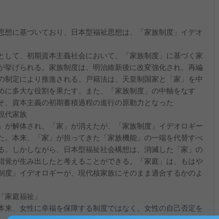
思想に基づいており、日本型福祉思想は、「家族制度」イデオ
として、初期資本主義社会において、「家族制度」に基づく家
が挙げられる。家族制度は、明治維新後に改変強化され、再編
の制定により推進される。戸籍法は、天皇制国家と「家」を中
めに多大な役割を果たす。また、「家族制度」の中軸をなす
そ、資本主義の初期蓄積過程の進行の原動力となった
現代家族
」が解体され、「家」が消えたが、「家族制度」イデオロギー
た。本来、「家」が担ってきた「家族機能」の一端を代替すべ
る。しかしながら、日本型福祉社会構想は、消滅した「家」の
錯覚が生み出したと考えることができる。「家庭」は、もはや
制度」イデオロギーが、現代核家族にそのまま適合するかのよ
「家庭福祉」
本来、女性に幸福を保障する制度ではなく、女性の自己否定を