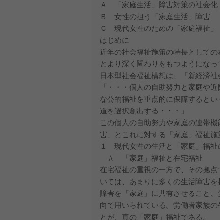
Ａ 「家庭生活」障害対策の社会化
Ｂ 女性の担う「家庭生活」障害
Ｃ 現代女性のための「家庭福祉」
はじめに
近年の社会福祉施策の特長としての
とより深く関わりをもつようになっ
日本型社会福祉構想は、「新経済社
「・・・個人の自助努力と家庭や近
な公的福祉を重点的に保障するとい
道を選択創出する・・・」
この個人の自助努力や家庭の連帯機
害」とこれに対する「家庭」福祉施
１ 現代女性の生活と「家庭」福祉
Ａ 「家庭」福祉と在宅福祉
在宅福祉の重視の一方で、その拠点
いては、あまりに多くの生活障害を
障害を「家庭」に共有させること、
向で用いられている。労働者家族の
とが、真の「家庭」福祉である。