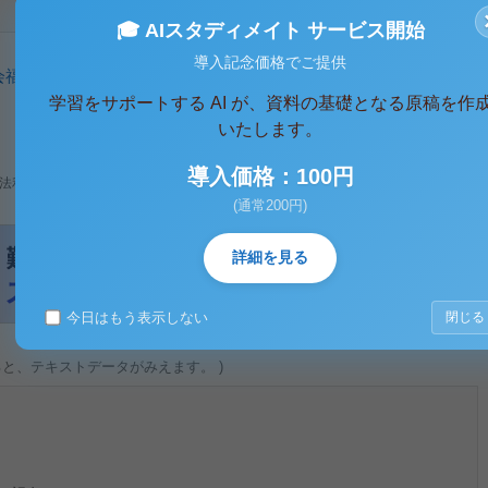
🎓 AIスタディメイト サービス開始
導入記念価格でご提供
会福祉
、
家庭
学習をサポートする AI が、資料の基礎となる原稿を作
いたします。
導入価格：100円
法利用、無断転載・配布は著作権法違反となります。
(通常200円)
詳細を見る
今日はもう表示しない
閉じる
ると、テキストデータがみえます。 )