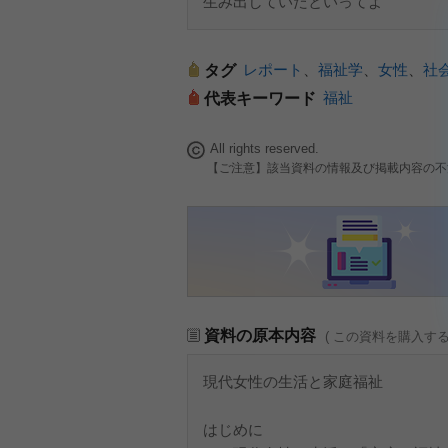
生み出していたといってよ
レポート
、
福祉学
、
女性
、
社
タグ
福祉
代表キーワード
All rights reserved.
【ご注意】該当資料の情報及び掲載内容の不
資料の原本内容
( この資料を購入す
現代女性の生活と家庭福祉
はじめに