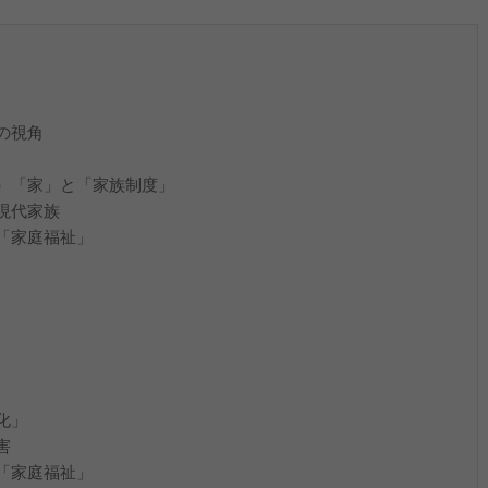
の視角
）「家」と「家族制度」
現代家族
「家庭福祉」
化」
害
「家庭福祉」