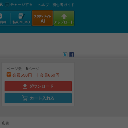
認
チャージする
へルプ
初心者ガイド
ページ数 :
5
ページ
会員
550円
非会員
660円
|
ダウンロード
カート入れる
広告