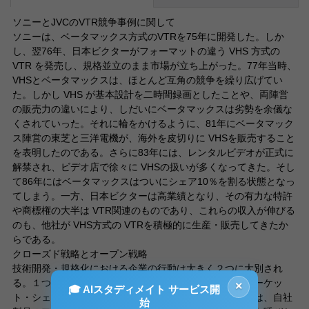
ソニーとJVCのVTR競争事例に関して
ソニーは、ベータマックス方式のVTRを75年に開発した。しか
し、翌76年、日本ビクターがフォーマットの違う VHS 方式の
VTR を発売し、規格並立のまま市場が立ち上がった。77年当時、
VHSとベータマックスは、ほとんど互角の競争を繰り広げてい
た。しかし VHS が基本設計を二時間録画としたことや、両陣営
の販売力の違いにより、しだいにベータマックスは劣勢を余儀な
くされていった。それに輪をかけるように、81年にベータマック
ス陣営の東芝と三洋電機が、海外を皮切りに VHSを販売すること
を表明したのである。さらに83年には、レンタルビデオが正式に
解禁され、ビデオ店で徐々に VHSの扱いが多くなってきた。そし
て86年にはベータマックスはついにシェア10％を割る状態となっ
てしまう。一方、日本ビクターは高業績となり、その有力な特許
や商標権の大半は VTR関連のものであり、これらの収入が伸びる
のも、他社が VHS方式の VTRを積極的に生産・販売してきたか
らである。
クローズド戦略とオープン戦略
技術開発・規格化における企業の行動は大きく２つに大別され
る。１つは、自社単独で、なるべく早期に自社製品のマーケッ
×
🎓 AIスタディメイト サービス開
ト・シェアを大きくしようという戦略であり、もう１つは、自社
始