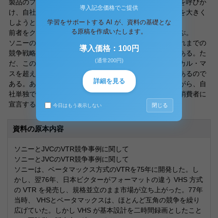
製品のフォーマットを公開して、他社に同じ製品の供給を呼びか
導入記念価格でご提供
け、自社製品と他社製品とのマーケット・シェアの合計を大きく
学習をサポートする AI が、資料の基礎とな
しようとする戦略である。
る原稿を作成いたします。
前者をクローズド戦略と呼び、後者をオープン戦略と呼ぶ。
ソニーのようにクローズド戦略に基づく企業行動は、これまでの
導入価格：100円
競争戦略論で論じられてきた企業行動と大差はないのである。た
(通常200円)
だ、このクローズド戦略によって、自社単独でクリティカル・マ
スを超えることができれば良いが、そうならない場合もあるので
詳細を見る
ある。ある企業が新製品を開発し、独占状態を維持しながら、自
社単独でクリティカル・マスを超える量を提供すると、消費者に
宣言することはできる。
閉じる
今日はもう表示しない
資料の原本内容
ソニーとJVCのVTR競争事例に関して
ソニーとJVCのVTR競争事例に関して
ソニーは、ベータマックス方式のVTRを75年に開発した。し
かし、翌76年、日本ビクターがフォーマットの違う VHS 方式
の VTR を発売し、規格並立のまま市場が立ち上がった。77年
当時、 VHSとベータマックスは、ほとんど互角の競争を繰り
広げていた。しかし VHS が基本設計を二時間録画としたこと