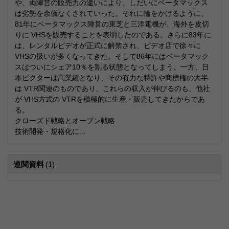
や、両陣営の販売力の違いにより、しだいにベータマックス
は劣勢を余儀なくされていった。それに輪をかけるように、
81年にベータマックス陣営の東芝と三洋電機が、海外を皮切
りに VHSを販売することを表明したのである。さらに83年に
は、レンタルビデオが正式に解禁され、ビデオ店で徐々に
VHSの扱いが多くなってきた。そして86年にはベータマック
スはついにシェア10％を割る状態となってしまう。一方、日
本ビクターは高業績となり、その有力な特許や商標権の大半
は VTR関連のものであり、これらの収入が伸びるのも、他社
が VHS方式の VTRを積極的に生産・販売してきたからであ
る。
クローズド戦略とオープン戦略
技術開発・規格化に...
連関資料
(1)