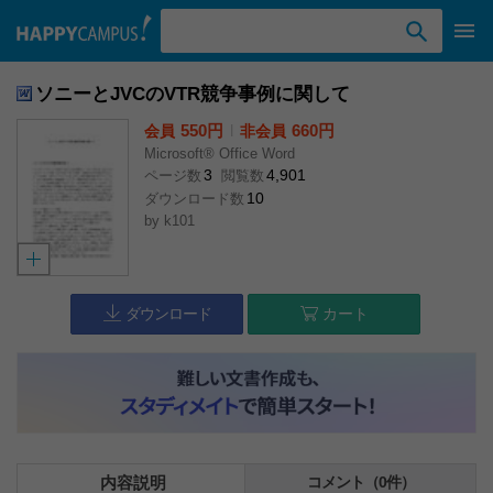
検索ワード入力
ソニーとJVCのVTR競争事例に関して
550円
l
660円
会員
非会員
Microsoft® Office Word
3
4,901
ページ数
閲覧数
10
ダウンロード数
by
k101
ダウンロード
カート
内容説明
コメント（0件）