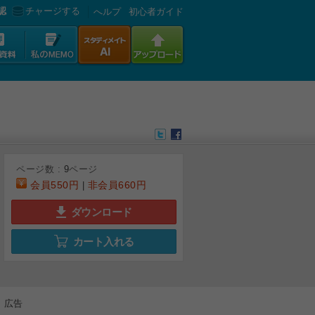
認
チャージする
へルプ
初心者ガイド
ページ数 :
9
ページ
会員
550円
非会員
660円
|
ダウンロード
カート入れる
6
7
8
9
広告