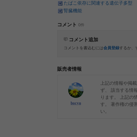
たばこ依存に関連する遺伝子多型
腎臓機能
コメント
0件
コメント追加
コメントを書込むには
会員登録
するか、
販売者情報
上記の情報や掲載
ず、 該当する情
ります。 上記の
bocyu
す。 著作権の侵
い。