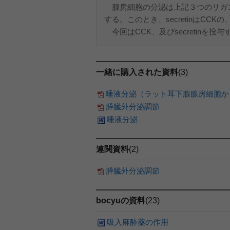
腺房細胞の分泌は上記３つのリガ
する。このとき、secretinはCCK
今回はCCK、及びsecretinを投与
一緒に購入された資料
(3)
唾液分泌（ラット耳下腺腺房細胞か
膵臓外分泌調節
唾液分泌
連関資料
(2)
膵臓外分泌調節
bocyuの資料
(23)
吸入麻酔薬の作用