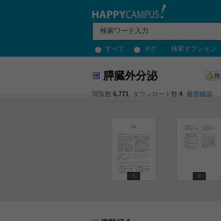
すべて
タグ
検索オプション
膵臓外分泌
推
閲覧数
6,771
ダウンロード数
4
履歴確認
1
2