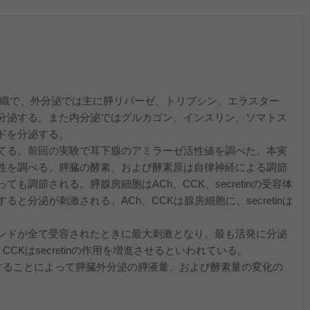
的・緒言
で、外分泌では主に膵リパーゼ、トリプシン、エラスター
分泌する。また内分泌ではグルカゴン、インスリン、ソマトス
ドを分泌する。
てる。前回の実験で耳下腺のアミラーゼ活性値を調べた。本実
性を調べる。膵臓の酵素、および酵素原は自律神経による調節
も調節される。膵腺房細胞はACh、CCK、secretinの受容体
と分泌が刺激される。ACh、CCKは腺房細胞に、secretinは
ンドが全て受容されたときに最大刺激となり、最も活発に分泌
の、CCKはsecretinの作用を増進させるといわれている。
を投与することによって膵臓外分泌の膵液量、および酵素量の変化の
料・器具