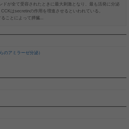
ンドが全て受容されたときに最大刺激となり、最も活発に分泌
の、CCKはsecretinの作用を増進させるといわれている。
することによって膵臓...
らのアミラーゼ分泌）