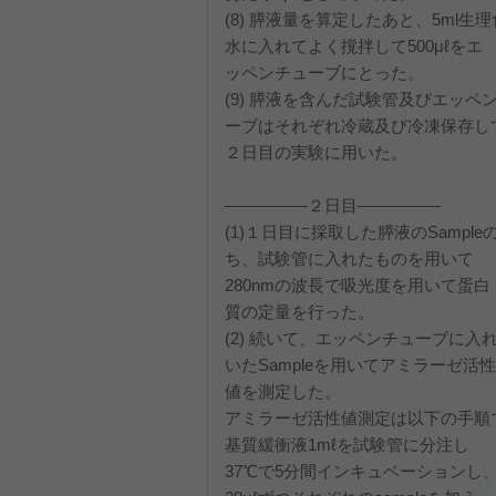
(8) 膵液量を算定したあと、5ml生
水に入れてよく撹拌して500μℓをエ
ッペンチューブにとった。
(9) 膵液を含んだ試験管及びエッペ
ーブはそれぞれ冷蔵及び冷凍保存し
２日目の実験に用いた。
―――――２日目―――――
(1)１日目に採取した膵液のSample
ち、試験管に入れたものを用いて
280nmの波長で吸光度を用いて蛋白
質の定量を行った。
(2) 続いて、エッペンチューブに入
いたSampleを用いてアミラーゼ活性
値を測定した。
アミラーゼ活性値測定は以下の手順
基質緩衝液1mℓを試験管に分注し
37℃で5分間インキュベーションし