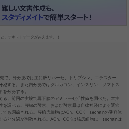
ると、テキストデータがみえます。 )
的・緒言
で、外分泌では主に膵リパーゼ、トリプシン、エラスター
分泌する。また内分泌ではグルカゴン、インスリン、ソマトス
ドを分泌する。
てる。前回の実験で耳下腺のアミラーゼ活性値を調べた。本実
性を調べる。膵臓の酵素、および酵素原は自律神経による調節
も調節される。膵腺房細胞はACh、CCK、secretinの受容体
と分泌が刺激される。ACh、CCKは腺房細胞に、secretinは