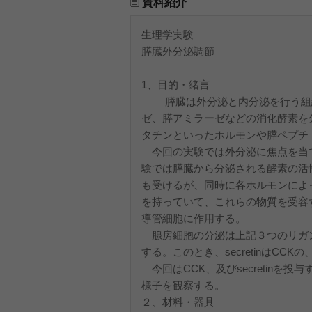
資料紹介
生理学実験
膵臓外分泌調節
1、目
膵臓は外分泌と内分泌を行う組織
ゼ、膵アミラーゼなどの消化酵素を
タチンといったホルモンや膵ペプチ
今回の実験では外分泌に焦点を当
験では膵臓から分泌される酵素の活
も受けるが、同時に各ホルモンによって
を持っていて、これらの物質を受容する
導管細胞に作用する。
腺房細胞の分泌は上記３つのリガ
する。このとき、secretinはCCK
今回はCCK、及びsecretin
様子を観察する。
２、材