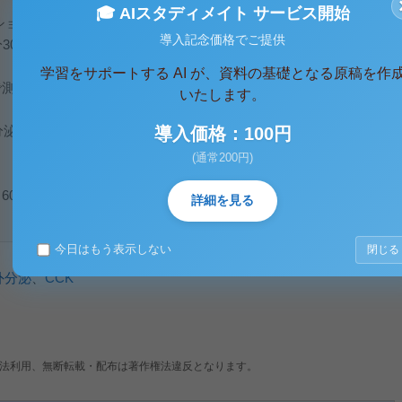
🎓 AIスタディメイト サービス開始
ーションした。
導入記念価格でご提供
秒後に発色試薬1.0mℓを加えてvortexを行い、蒸留水5.0mℓを
学習をサポートする AI が、資料の基礎となる原稿を作
で測
いたします。
。
質分泌量を示したSample3と7は生理食塩水で10倍に希釈したもの
導入価格：100円
(通常200円)
60 70 80 90 100 膵液量
詳細を見る
今日はもう表示しない
閉じる
外分泌
、
CCK
法利用、無断転載・配布は著作権法違反となります。