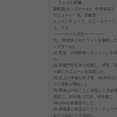
ラットの膵臓、
麻酔薬(ネンブタール)、生理食塩水
カニューレ、糸、試験管、
エッペンチューブ、ビニールテープ
３
―――――１日目―――――
(1) 一晩絶食させたラットを麻酔した
ンブタール)。
(2) 気管、外頸静脈にカニューレを
た。
(3) 胃幽門部を糸で結紮し、膵管、
小腸にカニューレを装着した。
(4) 以上の準備が終了後、20-30分
って実験を開始した。
(5) 膵液は10分ごとに採取して分泌
測定し、20分後にCCK、60分後に
secretinを静脈投与した。
(6) 膵液量の算定はシリコンチューブ
あたり2μℓとして求めた。