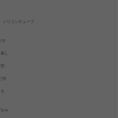
、シリコンチューブ
、方法
(ネ
装着し
胆管、
ほど待
量を
1cm