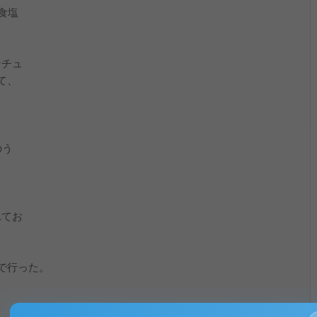
理食塩
ンチュ
て、
のう
れてお
で行った。
、