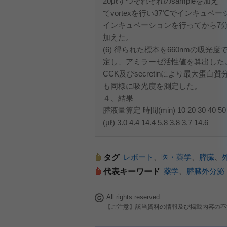
20μℓずつそれぞれのsampleを加え
てvortexを行い37℃でインキュベ
インキュベーションを行ってから7分30
加えた。
(6) 得られた標本を660nmの吸光度
定し、アミラーゼ活性値を算出した
CCK及びsecretinにより最大蛋白
も同様に吸光度を測定した。
４、結果
膵液量算定 時間(min) 10 20 30 40 50 
(μℓ) 3.0 4.4 14.4 5.8 3.8 3.7 14.6
レポート
、
医・薬学
、
膵臓
、
タグ
薬学
、
膵臓外分泌
代表キーワード
All rights reserved.
【ご注意】該当資料の情報及び掲載内容の不