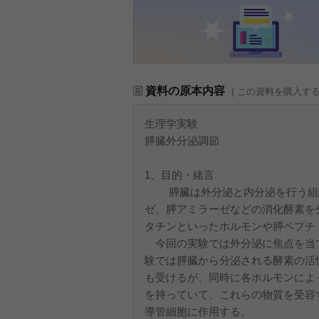
資料の原本内容
( この資料を購入す
生理学実験
膵臓外分泌調節
1、目
膵臓は外分泌と内分泌を行う組織
ゼ、膵アミラーゼなどの消化酵素を
タチンといったホルモンや膵ペプチ
今回の実験では外分泌に焦点を当
験では膵臓から分泌される酵素の活
も受けるが、同時に各ホルモンによって
を持っていて、これらの物質を受容する
導管細胞に作用する。