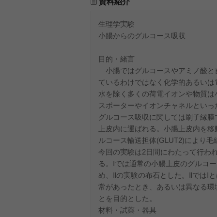
資料紹介
生理学実験
小腸からのグルコース吸収
目的・緒言
小腸ではグルコースやアミノ酸と
ているわけではなく化学的あるいは
水を除く多くの荷電イオンや物質は
スポーターやイオンチャネルといっ
グルコース吸収に関しては刷子縁膜では
上皮内に運ばれる。小腸上皮内を移
ルコース輸送担体(GLUT2)により
今回の実験は2日間にわたって行われ
る。Ⅰでは通常の小腸上皮のグルコ
め、Ⅱの実験の布石とした。Ⅱでは
常があったとき、あるいは異なる環
とを目的とした。
材料・試薬・器具