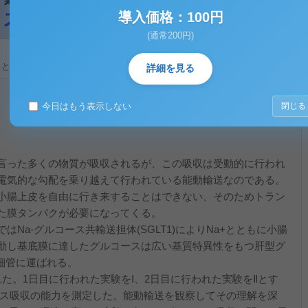
導入価格：100円
(通常200円)
ると、テキストデータがみえます。 )
詳細を見る
今日はもう表示しない
閉じる
言った多くの物質が吸収されるが、この吸収は受動的に行われ
電気的な勾配を乗り越えて行われている能動輸送なのである。
小腸上皮を自由に行き来することはできない、そのためトラン
た膜タンパクが必要になってくる。
Na-グルコース共輸送担体(SGLT1)によりNa+とともに小腸
動し基底膜に達したグルコースは広い基質特異性をもつ肝型グ
毛細管に運ばれる。
た。1日目に行われた実験をⅠ、2日目に行われた実験をⅡとす
ース吸収の能力を測定した。能動輸送を観察してその理解を深