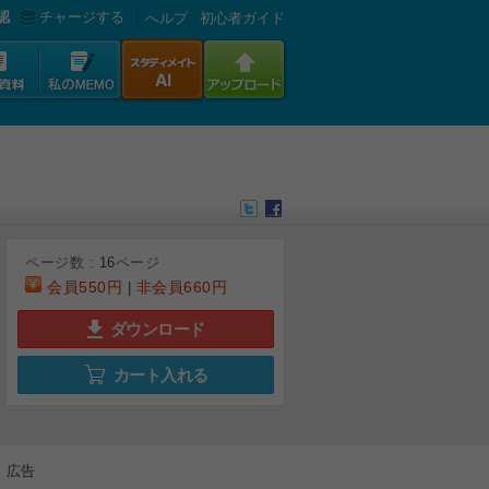
認
チャージする
へルプ
初心者ガイド
ページ数 :
16
ページ
会員
550円
非会員
660円
|
ダウンロード
カート入れる
6
7
8
9
広告