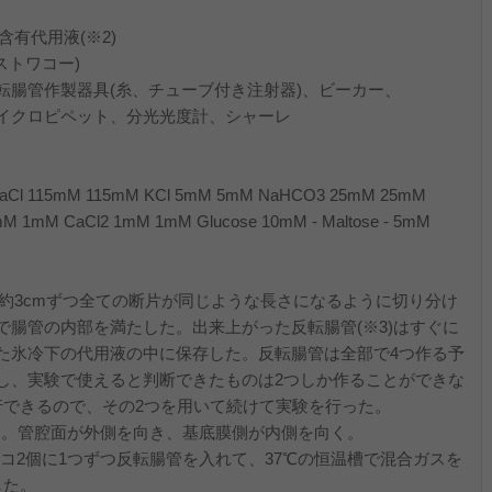
含有代用液(※2)
テストワコー)
転腸管作製器具(糸、チューブ付き注射器)、ビーカー、
イクロピペット、分光光度計、シャーレ
15mM 115mM KCl 5mM 5mM NaHCO3 25mM 25mM
 1mM CaCl2 1mM 1mM Glucose 10mM - Maltose - 5mM
約3cmずつ全ての断片が同じような長さになるように切り分け
で腸管の内部を満たした。出来上がった反転腸管(※3)はすぐに
通気した氷冷下の代用液の中に保存した。反転腸管は全部で4つ作る予
し、実験で使えると判断できたものは2つしか作ることができな
行できるので、その2つを用いて続けて実験を行った。
管腔面が外側を向き、基底膜側が内側を向く。
スコ2個に1つずつ反転腸管を入れて、37℃の恒温槽で混合ガスを
した。