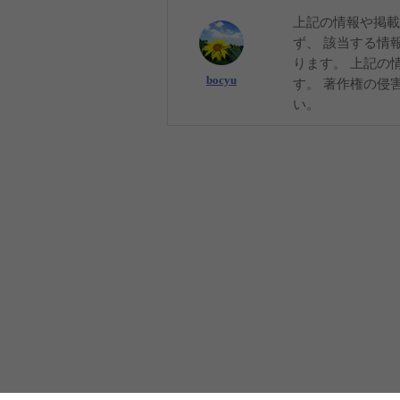
上記の情報や掲載
ず、 該当する情
ります。 上記の
bocyu
す。 著作権の侵
い。