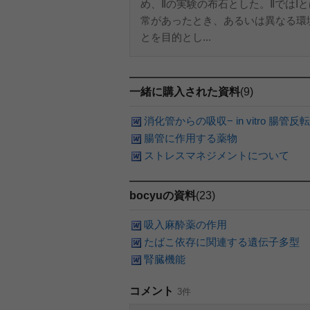
め、Ⅱの実験の布石とした。Ⅱでは
常があったとき、あるいは異なる環
とを目的とし...
一緒に購入された資料
(9)
消化管からの吸収− in vitro 腸管反
腸管に作用する薬物
ストレスマネジメントについて
bocyuの資料
(23)
吸入麻酔薬の作用
たばこ依存に関連する遺伝子多型
腎臓機能
コメント
3件