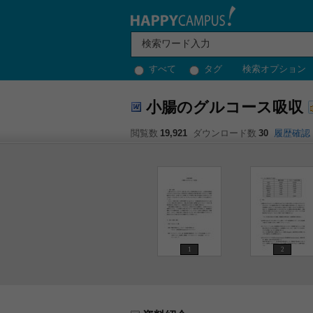
すべて
タグ
検索オプション
小腸のグルコース吸収
閲覧数
19,921
ダウンロード数
30
履歴確認
1
2