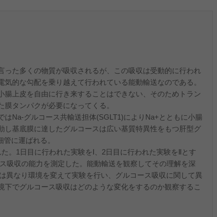
言った多くの物質が吸収されるが、この吸収は受動的に行われ
電気的な勾配を乗り越えて行われている能動輸送なのである。
小腸上皮を自由に行き来することはできない、そのためトラン
た膜タンパクが必要になってくる。
Na-グルコース共輸送担体(SGLT1)によりNa+とともに小腸
動し基底膜に達したグルコースは広い基質特異性をもつ肝型グ
毛細管に運ばれる。
た。1日目に行われた実験をⅠ、2日目に行われた実験をⅡとす
ース吸収の能力を測定した。能動輸送を観察してその理解を深
Ⅰとは異なり環境を変えて実験を行い、グルコース吸収に関して異
境下でグルコース吸収はどのような変化をするのか観察するこ