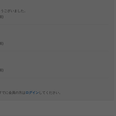
とうございました。
前)
前)
前)
すでに会員の方は
ログイン
してください。