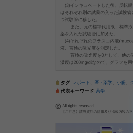
(3)インキュベートした後、反転腸
はそれぞれ別の試薬の入った試験管に
つ試験管に移した。
また、元の標準代用液、標準液(グルコ
薬を入れた試験管に加えた。
(4)それぞれのフラスコ内液(mucosal s
液、盲検の吸光度を測定した。
盲検の吸光度を0として、他の吸
濃度は200mg/dℓなので、グラフ
レポート
、
医・薬学
、
小腸
、
タグ
薬学
代表キーワード
All rights reserved.
【ご注意】該当資料の情報及び掲載内容の不