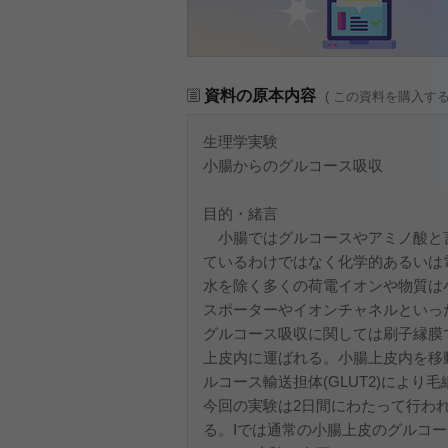
資料の原本内容
( この資料を購入す
生理学実験
小腸からのグルコース吸収
目的・緒言
小腸ではグルコースやアミノ酸と
ているわけではなく化学的あるいは
水を除く多くの荷電イオンや物質は
スポーターやイオンチャネルといっ
グルコース吸収に関しては刷子縁膜では
上皮内に運ばれる。小腸上皮内を移
ルコース輸送担体(GLUT2)により
今回の実験は2日間にわたって行われ
る。Ⅰでは通常の小腸上皮のグルコ