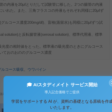
管の内液を20μℓとりだして試験管に移した。2つの腸管の内液
いれた。また、三角フラスコの外液もそれぞれ同様に20μℓず
ース濃度200mg/dℓ)、盲検(蒸留水)も同様に20μℓずつ試
olution)と反転腸管液(serosal solution)、標準代用液、標準
光度の相対値をとった。標準液の吸光度のときにグルコース
を用いておのおののグルコース濃度
グルコース吸収
、
ウワバイン
🎓 AIスタディメイト サービス開始
導入記念価格でご提供
法利用、無断転載・配布は著作権法違反となります。
学習をサポートする AI が、資料の基礎となる原稿を作
いたします。