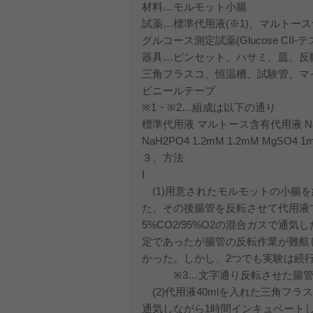
材料…モルモット小腸
試薬…標準代用液(※1)、マルトース
グルコース測定試薬(Glucose CII-
器具…ピンセット、ハサミ、皿、反
三角フラスコ、恒温槽、試験管、マ
ビニールテープ
※1・※2…組成は以下の通り
標準代用液 マルトース含有代用液 NaCl 1
NaH2PO4 1.2mM 1.2mM MgSO4 1mM
３、方法
Ⅰ
(1)用意されたモルモットの小腸を
た。その後腸管を反転させて代用液
5%CO2/95%O2の混合ガスで
定であったが腸管の反転作業が難航
かった。しかし、2つでも実験は続
※3…文字通り反転させた腸管。
(2)代用液40mlを入れた三角フラ
通気しながら1時間インキュベート